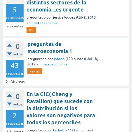
distintos sectores de la
5
economia ...es urgente
Ago 2, 2013
preguntado
por
jessica luquez
respuestas
en
macroeconomía
2.3k
vistas
pbi
preguntas de
0
macroeconomia 1
votos
Jul 13,
preguntado
por
johana
(
120
puntos)
43
2019
en
macroeconomía
keynes
respuestas
21.3k
vistas
En la CIC( Cheng y
0
Ravallion) que sucede con
votos
la distribución si los
2
valores son negativos para
todos los percentiles
respuestas
preguntado
por
kathytha77
(
120
puntos)