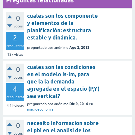
Preguntas relacionadas
cuales son los componente
0
y elementos de la
votos
planificación: estructura
2
estable y dinámica.
respuestas
Ago 2, 2013
preguntado
por
anónimo
12k
vistas
cuales son las condiciones
0
en el modelo is-lm, para
votos
que la la demanda
4
agregada en el espacio (P,Y)
sea vertical?
respuestas
Dic 9, 2014
preguntado
por
anónimo
en
4.1k
vistas
macroeconomía
necesito informacion sobre
0
el pbi en el analisi de los
votos