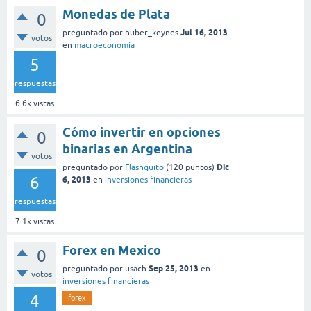
Monedas de Plata
0
Jul 16, 2013
preguntado
por
huber_keynes
votos
en
macroeconomía
5
respuestas
6.6k
vistas
Cómo invertir en opciones
0
binarias en Argentina
votos
Dic
preguntado
por
Flashquito
(
120
puntos)
6
6, 2013
en
inversiones financieras
respuestas
7.1k
vistas
Forex en Mexico
0
Sep 25, 2013
preguntado
por
usach
en
votos
inversiones financieras
4
forex