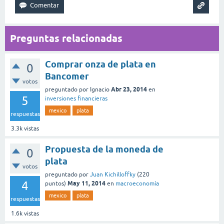
Preguntas relacionadas
Comprar onza de plata en
0
Bancomer
votos
Abr 23, 2014
preguntado
por
Ignacio
en
5
inversiones financieras
mexico
plata
respuestas
3.3k
vistas
Propuesta de la moneda de
0
plata
votos
preguntado
por
Juan Kichilloffky
(
220
4
May 11, 2014
puntos)
en
macroeconomía
mexico
plata
respuestas
1.6k
vistas