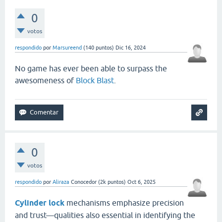
0
votos
respondido
por
Marsureend
(
140
puntos)
Dic 16, 2024
No game has ever been able to surpass the
awesomeness of
Block Blast
.
0
votos
respondido
por
Aliraza
Conocedor
(
2k
puntos)
Oct 6, 2025
Cylinder lock
mechanisms emphasize precision
and trust—qualities also essential in identifying the