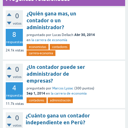
¿Quién gana mas, un
0
contador o un
votos
administrador?
8
Abr 30, 2014
preguntado
por
Lucas Dellach
en
la carrera de economía
respuestas
economistas
contadores
24.1k
vistas
carrera-economia
¿Un contador puede ser
0
administrador de
votos
empresas?
4
preguntado
por
Marcos Lysiac
(
300
puntos)
Sep 1, 2014
en
la carrera de economía
respuestas
contadores
administración
11.7k
vistas
¿Cuánto gana un contador
0
independiente en Perú?
votos