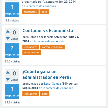
Jun 20, 2014
preguntado
por
Valenciano
3
en
la carrera de economía
contadores
peru
respuestas
5.8k
vistas
Contador vs Economista
0
Abr 21,
preguntado
por
Ignacio Schiavonni
votos
2014
en
la carrera de economía
2
contadores
carrera-economia
economistas
respuestas
26.6k
vistas
¿Cuánto gana un
0
administrador en Perú?
votos
preguntado
por
Langi Gomez
(
360
puntos)
3
Sep 4, 2014
en
la carrera de economía
contadores
peru
respuestas
23.2k
vistas