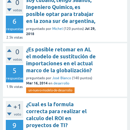
soy cubano, tengo 36años,
0
Ingeniero Químico, es
votos
posible optar para trabajar
6
en la zona sur de argentina,
Jul 29,
preguntado
por
Michel
(
120
puntos)
respuestas
2018
2.5k
vistas
¿Es posible retomar en AL
0
el modelo de sustitución de
votos
importaciones en el actual
5
marco de la globalización?
preguntado
por
José Blanco
(
140
puntos)
respuestas
Mar 16, 2014
en
desarrollo
1.9k
vistas
un-nuevo-modelo-de-desarrollo
¿Cual es la formula
+1
correcta para realizar el
voto
calculo del ROI en
9
proyectos de TI?