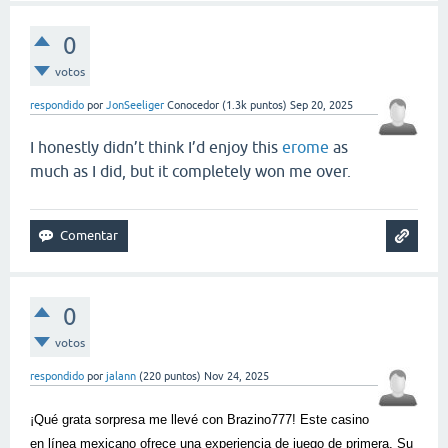
0
votos
respondido
por
JonSeeliger
Conocedor
(
1.3k
puntos)
Sep 20, 2025
I honestly didn’t think I’d enjoy this
erome
as
much as I did, but it completely won me over.
0
votos
respondido
por
jalann
(
220
puntos)
Nov 24, 2025
¡Qué grata sorpresa me llevé con Brazino777! Este casino
en línea mexicano ofrece una experiencia de juego de primera. Su