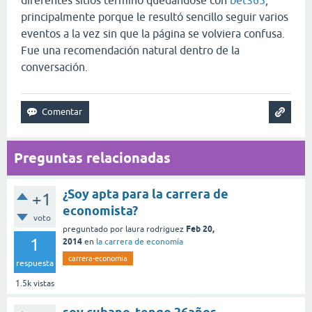
diferentes sitios terminó quedándose con
bet365
,
principalmente porque le resultó sencillo seguir varios
eventos a la vez sin que la página se volviera confusa.
Fue una recomendación natural dentro de la
conversación.
Preguntas relacionadas
¿Soy apta para la carrera de
+1
economista?
voto
Feb 20,
preguntado
por
laura rodriguez
1
2014
en
la carrera de economía
carrera-economia
respuesta
1.5k
vistas