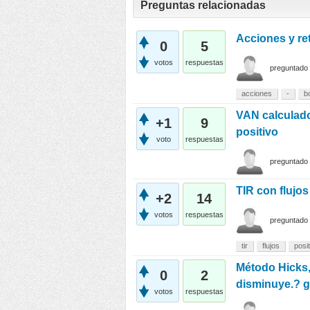
Preguntas relacionadas
Acciones y ret
0
5
votos
respuestas
preguntado
acciones
-
b
VAN calculado
+1
9
positivo
voto
respuestas
preguntado
TIR con flujos
+2
14
votos
respuestas
preguntado
tir
flujos
posi
Método Hicks,
0
2
disminuye.? g
votos
respuestas