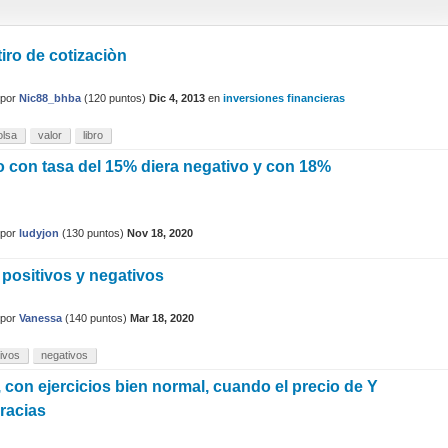
iro de cotizaciòn
por
Nic88_bhba
(
120
puntos)
Dic 4, 2013
en
inversiones financieras
olsa
valor
libro
 con tasa del 15% diera negativo y con 18%
por
ludyjon
(
130
puntos)
Nov 18, 2020
 positivos y negativos
por
Vanessa
(
140
puntos)
Mar 18, 2020
tivos
negativos
 con ejercicios bien normal, cuando el precio de Y
racias