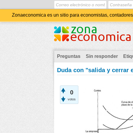
Zonaeconomica es un sitio para economistas, contadores, 
Preguntas
Sin responder
Etiq
Duda con "salida y cerrar
0
votos