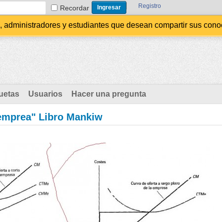
Registro
Recordar
administradores y estudiantes que desean compartir sus conocim
uetas
Usuarios
Hacer una pregunta
 emprea" Libro Mankiw