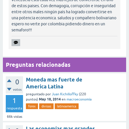
de estos paises. Con demagogia, corrupción e inseguridad
entre otros males ningún país ha logrado convertirse en
una potencia economica. saludos y compañero bolivariano
espero no verte por colombia pidiendo dinero en un
semaforo!!!
Preguntas relacionadas
Moneda mas fuerte de
0
America Latina
votos
preguntado
por
Juan Kichilloffky
(
220
1
May 18, 2014
puntos)
en
macroeconomía
forex
divisas
latinoamerica
respuesta
66k
vistas
Las economías mas grandes