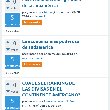
0
de latinoamérica
votos
Feb 28,
preguntado
por
Mirco
(
470
puntos)
5
2014
en
desarrollo
latinoamerica
respuestas
3.2k
vistas
La economia mas poderosa
0
de sudamerica
votos
Jul 13, 2013
preguntado
por
anónimo
en
5
macroeconomía
latinoamerica
respuestas
5.2k
vistas
CUAL ES EL RANKING DE
0
LAS DIVISAS EN EL
votos
CONTINENTE AMERCANO?
5
preguntado
por
Everaldo Lopez Nuñez
Jun 21, 2018
(
120
puntos)
en
respuestas