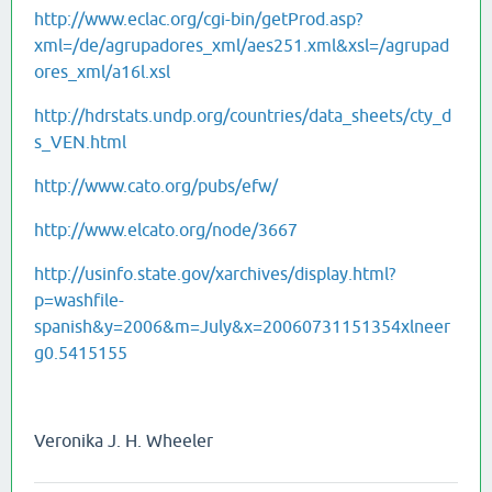
http://www.eclac.org/cgi-bin/getProd.asp?
xml=/de/agrupadores_xml/aes251.xml&xsl=/agrupad
ores_xml/a16l.xsl
http://hdrstats.undp.org/countries/data_sheets/cty_d
s_VEN.html
http://www.cato.org/pubs/efw/
http://www.elcato.org/node/3667
http://usinfo.state.gov/xarchives/display.html?
p=washfile-
spanish&y=2006&m=July&x=20060731151354xlneer
g0.5415155
Veronika J. H. Wheeler