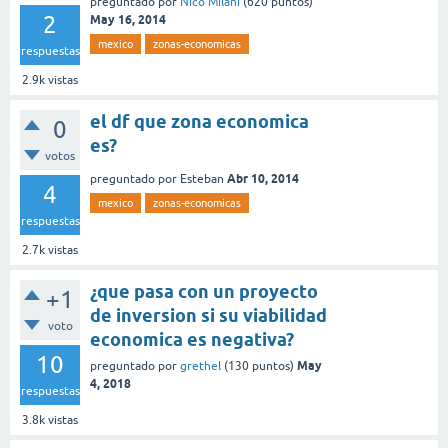
preguntado
por
Nico Milani
(
620
puntos)
2
May 16, 2014
mexico
zonas-economicas
respuestas
2.9k
vistas
el df que zona economica
0
es?
votos
Abr 10, 2014
preguntado
por
Esteban
4
mexico
zonas-economicas
respuestas
2.7k
vistas
¿que pasa con un proyecto
+1
de inversion si su viabilidad
voto
economica es negativa?
10
May
preguntado
por
grethel
(
130
puntos)
4, 2018
respuestas
3.8k
vistas