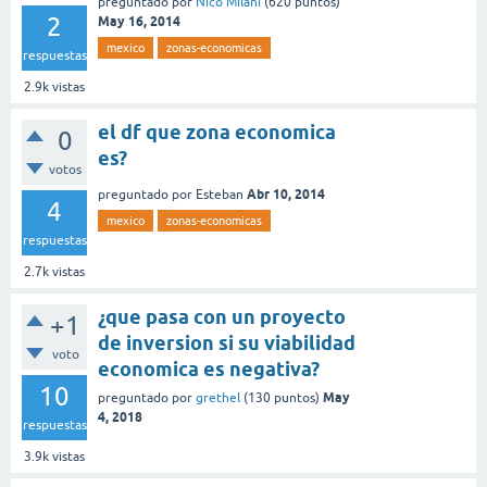
preguntado
por
Nico Milani
(
620
puntos)
2
May 16, 2014
mexico
zonas-economicas
respuestas
2.9k
vistas
el df que zona economica
0
es?
votos
Abr 10, 2014
preguntado
por
Esteban
4
mexico
zonas-economicas
respuestas
2.7k
vistas
¿que pasa con un proyecto
+1
de inversion si su viabilidad
voto
economica es negativa?
10
May
preguntado
por
grethel
(
130
puntos)
4, 2018
respuestas
3.9k
vistas