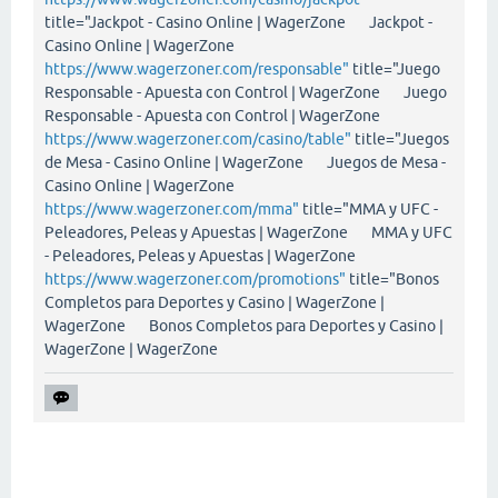
title="Jackpot - Casino Online | WagerZone Jackpot -
Casino Online | WagerZone
https://www.wagerzoner.com/responsable"
title="Juego
Responsable - Apuesta con Control | WagerZone Juego
Responsable - Apuesta con Control | WagerZone
https://www.wagerzoner.com/casino/table"
title="Juegos
de Mesa - Casino Online | WagerZone Juegos de Mesa -
Casino Online | WagerZone
https://www.wagerzoner.com/mma"
title="MMA y UFC -
Peleadores, Peleas y Apuestas | WagerZone MMA y UFC
- Peleadores, Peleas y Apuestas | WagerZone
https://www.wagerzoner.com/promotions"
title="Bonos
Completos para Deportes y Casino | WagerZone |
WagerZone Bonos Completos para Deportes y Casino |
WagerZone | WagerZone