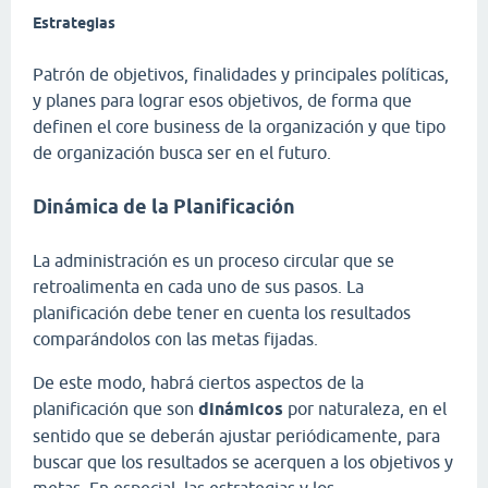
Estrategias
Patrón de objetivos, finalidades y principales políticas,
y planes para lograr esos objetivos, de forma que
definen el core business de la organización y que tipo
de organización busca ser en el futuro.
Dinámica de la Planificación
La administración es un proceso circular que se
retroalimenta en cada uno de sus pasos. La
planificación debe tener en cuenta los resultados
comparándolos con las metas fijadas.
De este modo, habrá ciertos aspectos de la
planificación que son
dinámicos
por naturaleza, en el
sentido que se deberán ajustar periódicamente, para
buscar que los resultados se acerquen a los objetivos y