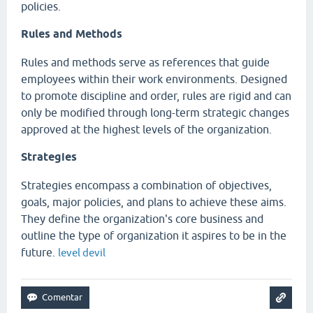
policies.
Rules and Methods
Rules and methods serve as references that guide
employees within their work environments. Designed
to promote discipline and order, rules are rigid and can
only be modified through long-term strategic changes
approved at the highest levels of the organization.
Strategies
Strategies encompass a combination of objectives,
goals, major policies, and plans to achieve these aims.
They define the organization's core business and
outline the type of organization it aspires to be in the
future.
level devil