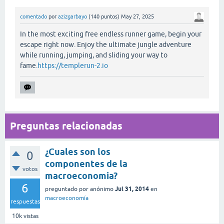
comentado
por
azizgarbayo
(
140
puntos)
May 27, 2025
In the most exciting free endless runner game, begin your
escape right now. Enjoy the ultimate jungle adventure
while running, jumping, and sliding your way to
fame.
https://templerun-2.io
Preguntas relacionadas
¿Cuales son los
0
componentes de la
votos
macroeconomia?
6
Jul 31, 2014
preguntado
por
anónimo
en
macroeconomía
respuestas
10k
vistas