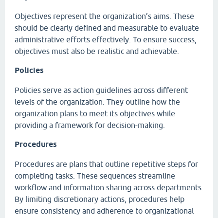
Objectives represent the organization’s aims. These
should be clearly defined and measurable to evaluate
administrative efforts effectively. To ensure success,
objectives must also be realistic and achievable.
Policies
Policies serve as action guidelines across different
levels of the organization. They outline how the
organization plans to meet its objectives while
providing a framework for decision-making.
Procedures
Procedures are plans that outline repetitive steps for
completing tasks. These sequences streamline
workflow and information sharing across departments.
By limiting discretionary actions, procedures help
ensure consistency and adherence to organizational