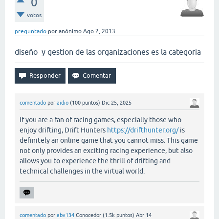
0
votos
preguntado
por
anónimo
Ago 2, 2013
diseño y gestion de las organizaciones es la categoria
comentado
por
aidio
(
100
puntos)
Dic 25, 2025
If you are a fan of racing games, especially those who
enjoy drifting, Drift Hunters
https://drifthunter.org/
is
definitely an online game that you cannot miss. This game
not only provides an exciting racing experience, but also
allows you to experience the thrill of drifting and
technical challenges in the virtual world.
comentado
por
abv134
Conocedor
(
1.5k
puntos)
Abr 14