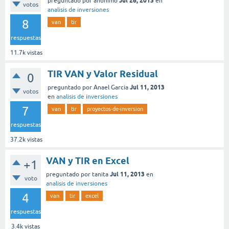
Jul 26, 2013
preguntado
por
anónimo
en
votos
analisis de inversiones
8
van
tir
respuestas
11.7k
vistas
TIR VAN y Valor Residual
0
Jul 11, 2013
preguntado
por
Anael Garcia
votos
en
analisis de inversiones
7
van
tir
proyectos-de-inversion
respuestas
37.2k
vistas
VAN y TIR en Excel
+1
Jul 11, 2013
preguntado
por
tanita
en
voto
analisis de inversiones
4
van
tir
excel
respuestas
3.4k
vistas