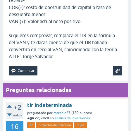
DONDE:
COK(+): costo de oportunidad de capital o tasa de
descuento menor.
VAN (+): Valor actual neto positivo.
si quieres comprovar, remplaza el TIR en la fórmula
del VAN y te daras cuenta de que el TIR hallado
convertira en cero al VAN, coincidiendo con la teoria.
ATTE: Jorge Salvador
Preguntas relacionadas
tir indeterminada
+2
preguntado
por
marcelo27
(
180
puntos)
votos
Ago 27, 2020
en
analisis de inversiones
16
tir
proyectos-de-inversion
flujos