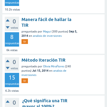
respuestas
10.2k
vistas
Manera fácil de hallar la
0
TIR
votos
Sep 5,
preguntado
por
Magui
(
300
puntos)
8
2014
en
analisis de inversiones
tir
respuestas
6k
vistas
Método Iteración TIR
0
preguntado
por
Olivia Miraflores
(
240
votos
Jul 15, 2014
puntos)
en
analisis de
inversiones
15
tir
respuestas
6.2k
vistas
¿Qué significa una TIR
0
mayor al 100%?