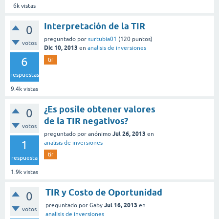
6k
vistas
Interpretación de la TIR
0
preguntado
por
surtubia01
(
120
puntos)
votos
Dic 10, 2013
en
analisis de inversiones
6
tir
respuestas
9.4k
vistas
¿Es posile obtener valores
0
de la TIR negativos?
votos
Jul 26, 2013
preguntado
por
anónimo
en
1
analisis de inversiones
tir
respuesta
1.9k
vistas
TIR y Costo de Oportunidad
0
Jul 16, 2013
preguntado
por
Gaby
en
votos
analisis de inversiones