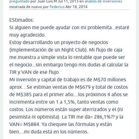
preguntado
por
Juan Luis M
Jul 11, 2013
en
analisis de inversiones
mostrada de nuevo
por
Federico
Abr 16, 2014
EStimados:
Si alguien me puede ayudar con mi problemita...estaré
muy agradecido.
Estoy desarrollando un proyecto de negocios
(implementación de un Night Club). Mi flujo de caja
me muestra a simple vista lo rentable que puede ser
el negocio...sin embargo tengo mis dudas al calcular la
TIR y VAN de ese flujo.
Mi inversión y capital de trabajo es de M$70 millones
aprox. . Se estiman ventas de M$679 y total de costos
de M$385 para el primer año....los próximos 4 años se
incrementa entre un 1 a 1,5%, tanto ventas como
costos. Los números están super aterrizados y el (ni
pesimista ni optimista). La TIR me dá= 286,1%?? y la
VAN= M$884. Ya chequee las fórmulas y están
bien....mi duda está en los números.