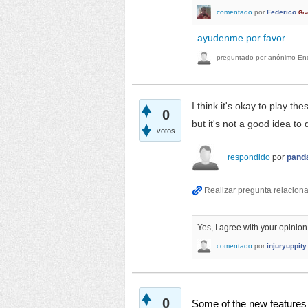
comentado
por
Federico
Gra
ayudenme por favor
preguntado
por
anónimo
En
I think it's okay to play t
0
but it's not a good idea to
votos
respondido
por
pand
Yes, I agree with your opinion
comentado
por
injuryuppity
0
Some of the new features yo