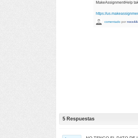
MakeAssignmentHelp take 
https://us.makeassignme
comentado
por
roxx44
5
Respuestas