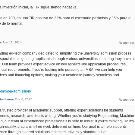
 inversión inicial, la TIR sigue siendo negativa.
ón en 700, da una TIR positiva de 32% para el escenario pesimista y 35% para el
o de lo normal.
as
Ago 12, 2014
ading ed-tech company dedicated to simplifying the university admission process
 specialize in guiding applicants through various universities, ensuring they have al
. Our team provides expert advice on key aspects like application procedures,
ncial requirements. If you're looking into pursuing an MBA, we can help you
fees and financing options, making your academic journey seamless and
.com/mba-admission/
iontheory
Ene 6, 2025
rusted provider of academic support, offering expert solutions for students
ments, research, and thesis writing. Whether you're studying Engineering, Machine
ld, our team of experienced professionals is here to assist. If you're thinking, Do my
-quality, plagiarism-free work delivered on time. Our goal is to help students
ce through tailored solutions that meet university standards. Let