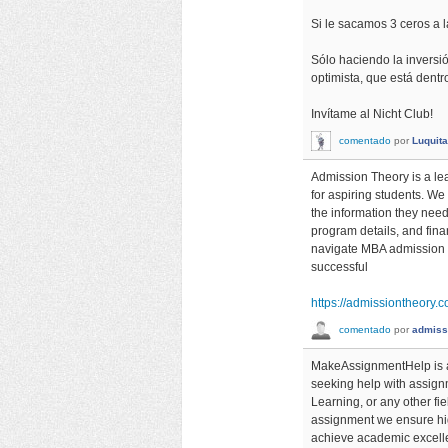
Si le sacamos 3 ceros a la
Sólo haciendo la inversi
optimista, que está dentr
Invítame al Nicht Club!
comentado
por
Luquit
Admission Theory is a le
for aspiring students. We
the information they need
program details, and fina
navigate MBA admission 
successful
https://admissiontheory
comentado
por
admiss
MakeAssignmentHelp is a t
seeking help with assign
Learning, or any other fie
assignment we ensure high
achieve academic excellen