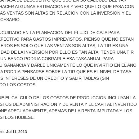
LA TASA DE DESCUENTO QUE USO EN SU CALCULO DEL VAN
HACER ALGUNAS ESTIMACIONES Y VEO QUE LO QUE PASA CON
AS VENTAS SON ALTAS EN RELACION CON LA INVERSION Y EL
ECESARIO.
 CUIDADO EN LA PLANEACION DEL FLUJO DE CAJA PARA
FECTIVO PARA GASTOS IMPREVISTOS. PIENSO QUE NO ESTAN
ROS ES SOLO QUE LAS VENTAS SON ALTAS, LA TIR ES UNA
IDAD DE LA INVERSION POR ELLO ES TAN ALTA, TENER UNA TIR
E UN BANCO PODRIA COBRARLE ESA TASA ANUAL PARA
 GANANCIA Y DARLE UNICAMENTE LO QUE INVIRTIO EN EL AÑO
 PODRIA PENSARSE SOBRE LA TIR QUE ES EL NIVEL DE TASA
 INTERESES DE UN CREDITO Y SALIR TABLAS (SIN
DO LOS COSTOS.
E EL CALCULO DE LOS COSTOS DE PRODUCCION INCLUYAN LA
TOS DE ADMINISTRACION Y DE VENTA Y EL CAPITAL INVERTIDO
NE ADECUADAMENTE, ADEMAS DE LA RENTA IMPUTADA Y LOS
I LOS HUBIESE.
ris
Jul 11, 2013