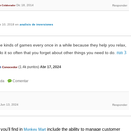
Dic 18, 2014
n Colaborador
e 10, 2018
en
analisis de inversiones
hese kinds of games every once in a while because they help you relax,
run 3
 do it so often that you forget about other things you need to do.
a
(
1.4k
puntos)
Abr 17, 2024
Conocedor
Jun 13, 2024
u'll find in 
 include the ability to manage customer 
Monkey Mart