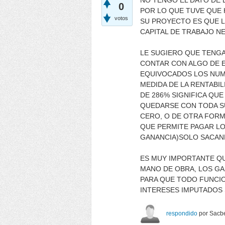
NO TENGO EL DATO DE 
0
POR LO QUE TUVE QUE 
votos
SU PROYECTO ES QUE L
CAPITAL DE TRABAJO N
LE SUGIERO QUE TENGA
CONTAR CON ALGO DE E
EQUIVOCADOS LOS NUME
MEDIDA DE LA RENTABIL
DE 286% SIGNIFICA QU
QUEDARSE CON TODA SU
CERO, O DE OTRA FORMA
QUE PERMITE PAGAR LOS
GANANCIA)SOLO SACAN
ES MUY IMPORTANTE QU
MANO DE OBRA, LOS GAS
PARA QUE TODO FUNCIO
INTERESES IMPUTADOS S
respondido
por
Sacbe