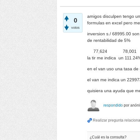
amigos disculpen tengo un
0
formulas en excel pero me
votos
inversion s./ 68995.00 so
de rentabilidad de 5%
77,624
78,001
la tir me indica un 111.24
en el van uso una tasa d
el van me indica un 22997
quisiera una ayuda que me
respondido
por
anón
¿Cuál es la consulta?