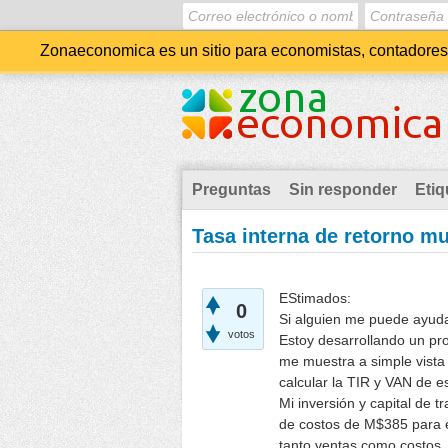
Zonaeconomica es un sitio para economistas, contadores, 
Preguntas
Sin responder
Etiq
Tasa interna de retorno mu
EStimados:
0
Si alguien me puede ayuda
votos
Estoy desarrollando un pro
me muestra a simple vista 
calcular la TIR y VAN de es
Mi inversión y capital de 
de costos de M$385 para e
tanto ventas como costos. 