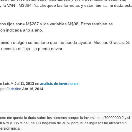
la VAN= M$884. Ya chequee las fórmulas y están bien....mi duda est
tos fijos son= M$287 y los variables M$98. Estos también se
ión indicada año a año.
opinión o algún comentario que me pueda ayudar. Muchas Gracias. Si
ecesita el flujo...lo puedo enviar.
n Luis M
Jul 11, 2013
en
analisis de inversiones
por
Federico
Abr 16, 2014
 pero me queda la duda sobre los numeros porque la inversion es 70000000 ? y si
son 679 y 385 te da una TIR negativa de -91% porque los ingresos no alcanzan ni
ersión inicial.