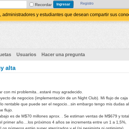
Registro
Recordar
administradores y estudiantes que desean compartir sus conocim
uetas
Usuarios
Hacer una pregunta
y alta
r con mi problemita...estaré muy agradecido.
yecto de negocios (implementación de un Night Club). Mi flujo de caja
lo rentable que puede ser el negocio...sin embargo tengo mis dudas al
e flujo.
trabajo es de M$70 millones aprox. . Se estiman ventas de M$679 y tota
l primer año....los próximos 4 años se incrementa entre un 1 a 1,5%,
Los números están super aterrizados y el (ni pesimista ni optimista).