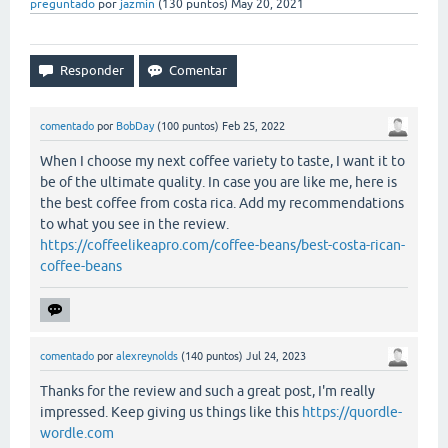
preguntado
por
jazmin
(
130
puntos)
May 20, 2021
comentado
por
BobDay
(
100
puntos)
Feb 25, 2022
When I choose my next coffee variety to taste, I want it to
be of the ultimate quality. In case you are like me, here is
the best coffee from costa rica. Add my recommendations
to what you see in the review.
https://coffeelikeapro.com/coffee-beans/best-costa-rican-
coffee-beans
comentado
por
alexreynolds
(
140
puntos)
Jul 24, 2023
Thanks for the review and such a great post, I'm really
impressed. Keep giving us things like this
https://quordle-
wordle.com