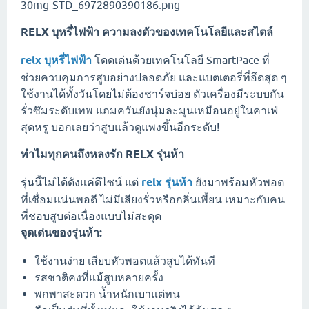
RELX บุหรี่ไฟฟ้า ความลงตัวของเทคโนโลยีและสไตล์
relx บุหรี่ไฟฟ้า
โดดเด่นด้วยเทคโนโลยี SmartPace ที่
ช่วยควบคุมการสูบอย่างปลอดภัย และแบตเตอรี่ที่อึดสุด ๆ
ใช้งานได้ทั้งวันโดยไม่ต้องชาร์จบ่อย ตัวเครื่องมีระบบกัน
รั่วซึมระดับเทพ แถมควันยังนุ่มละมุนเหมือนอยู่ในคาเฟ่
สุดหรู บอกเลยว่าสูบแล้วดูแพงขึ้นอีกระดับ!
ทำไมทุกคนถึงหลงรัก RELX รุ่นห้า
รุ่นนี้ไม่ได้ดังแค่ดีไซน์ แต่
relx รุ่นห้า
ยังมาพร้อมหัวพอต
ที่เชื่อมแน่นพอดี ไม่มีเสียงรั่วหรือกลิ่นเพี้ยน เหมาะกับคน
ที่ชอบสูบต่อเนื่องแบบไม่สะดุด
จุดเด่นของรุ่นห้า:
ใช้งานง่าย เสียบหัวพอตแล้วสูบได้ทันที
รสชาติคงที่แม้สูบหลายครั้ง
พกพาสะดวก น้ำหนักเบาแต่ทน