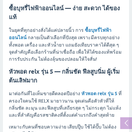
ซื้อบุหรี่ไฟฟ้าออนไลน์ — ง่าย สะดวก ได้ของ
แท้
ในยุคที่ทุกอย่างสั่งได้แค่ปลายนิ้ว การ
ซื้อบุหรี่ไฟฟ้า
ออนไลน์
กลายเป็นตัวเลือกที่ปังสุด เพราะมีครบทุกอย่าง
ทั้งพอด เครื่อง และหัวน้ำยา แถมยังเทียบราคาได้ดีสุด ๆ
จุดสำคัญคือเลือกร้านที่น่าเชื่อถือ เพื่อให้ได้ของแท้พร้อม
การรับประกัน ไม่ต้องลุ้นของปลอมให้ใจสั่น!
หัวพอด relx รุ่น 5 — กลิ่นชัด ฟีลสูบนิ่ม ผู้เริ่ม
ต้นเลิฟมาก
มาต่อกันที่ไอเท็มขายดีตลอดปีอย่าง
หัวพอด relx รุ่น 5
ที่
ครองใจคนใช้ RELX มายาวนาน จุดเด่นคือตัวหัวที่ให้
กลิ่นชัด ละมุน และฟีลสูบที่เสถียรสุด ๆ ไม่กระตุก ไม่แห้ง
และที่สำคัญคือรสชาติคงที่ตั้งแต่คำแรกถึงคำสุดท้าย
เหมาะกับคนที่ชอบความง่าย เสียบปุ๊บ ใช้ได้ปั๊บ ไม่ต้อง