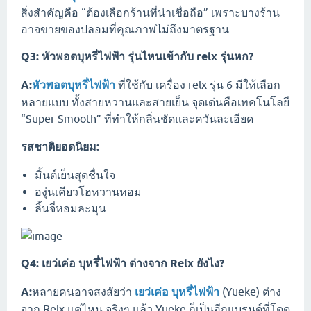
สิ่งสำคัญคือ “ต้องเลือกร้านที่น่าเชื่อถือ” เพราะบางร้าน
อาจขายของปลอมที่คุณภาพไม่ถึงมาตรฐาน
Q3: หัวพอตบุหรี่ไฟฟ้า รุ่นไหนเข้ากับ relx รุ่นหก?
A:
หัวพอตบุหรี่ไฟฟ้า
ที่ใช้กับ เครื่อง relx รุ่น 6 มีให้เลือก
หลายแบบ ทั้งสายหวานและสายเย็น จุดเด่นคือเทคโนโลยี
“Super Smooth” ที่ทำให้กลิ่นชัดและควันละเอียด
รสชาติยอดนิยม:
มิ้นต์เย็นสุดชื่นใจ
องุ่นเคียวโฮหวานหอม
ลิ้นจี่หอมละมุน
Q4: เยว่เค่อ บุหรี่ไฟฟ้า ต่างจาก Relx ยังไง?
A:
หลายคนอาจสงสัยว่า
เยว่เค่อ บุหรี่ไฟฟ้า
(Yueke) ต่าง
จาก Relx แค่ไหน จริงๆ แล้ว Yueke ก็เป็นอีกแบรนด์ที่โดด