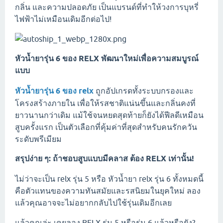
กลิ่น และความปลอดภัย เป็นแบรนด์ที่ทำให้วงการบุหรี่
ไฟฟ้าไม่เหมือนเดิมอีกต่อไป!
หัวน้ำยารุ่น 6 ของ RELX พัฒนาใหม่เพื่อความสมบูรณ์
แบบ
หัวน้ำยารุ่น 6 ของ relx
ถูกอัปเกรดทั้งระบบกรองและ
โครงสร้างภายใน เพื่อให้รสชาติแน่นขึ้นและกลิ่นคงที่
ยาวนานกว่าเดิม แม้ใช้จนหยดสุดท้ายก็ยังได้ฟีลดีเหมือน
สูบครั้งแรก เป็นตัวเลือกที่คุ้มค่าที่สุดสำหรับคนรักควัน
ระดับพรีเมียม
สรุปง่าย ๆ: ถ้าชอบสูบแบบมีคลาส ต้อง RELX เท่านั้น!
ไม่ว่าจะเป็น relx รุ่น 5 หรือ หัวน้ำยา relx รุ่น 6 ทั้งหมดนี้
คือตัวแทนของความทันสมัยและรสนิยมในยุคใหม่ ลอง
แล้วคุณอาจจะไม่อยากกลับไปใช้รุ่นเดิมอีกเลย
แล้วคุณล่ะ เคยลอง RELX รุ่น 5 หรือรุ่น 6 แล้วหรือยัง?