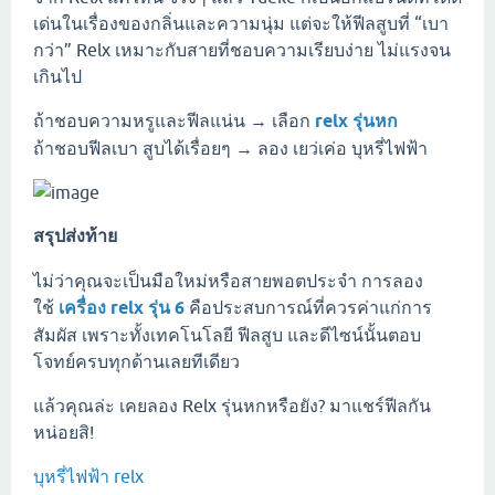
เด่นในเรื่องของกลิ่นและความนุ่ม แต่จะให้ฟีลสูบที่ “เบา
กว่า” Relx เหมาะกับสายที่ชอบความเรียบง่าย ไม่แรงจน
เกินไป
ถ้าชอบความหรูและฟีลแน่น → เลือก
relx รุ่นหก
ถ้าชอบฟีลเบา สูบได้เรื่อยๆ → ลอง เยว่เค่อ บุหรี่ไฟฟ้า
สรุปส่งท้าย
ไม่ว่าคุณจะเป็นมือใหม่หรือสายพอตประจำ การลอง
ใช้
เครื่อง relx รุ่น 6
คือประสบการณ์ที่ควรค่าแก่การ
สัมผัส เพราะทั้งเทคโนโลยี ฟีลสูบ และดีไซน์นั้นตอบ
โจทย์ครบทุกด้านเลยทีเดียว
แล้วคุณล่ะ เคยลอง Relx รุ่นหกหรือยัง? มาแชร์ฟีลกัน
หน่อยสิ!
บุหรี่ไฟฟ้า relx