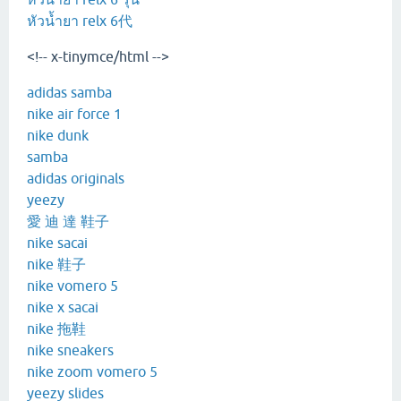
หัวน้ำยา relx 6代
<!-- x-tinymce/html -->
adidas samba
nike air force 1
nike dunk
samba
adidas originals
yeezy
愛 迪 達 鞋子
nike sacai
nike 鞋子
nike vomero 5
nike x sacai
nike 拖鞋
nike sneakers
nike zoom vomero 5
yeezy slides