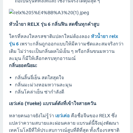
ถือเป็นรุ่นที่ทั้งเท่และใช้งานจริงได้คุ้มสุด ๆ
หัวน้ำยา RELX รุ่น 6 กลิ่นฟิน สดชื่นทุกคำสูบ
ใครที่หลงใหลรสชาติแปลกใหม่ต้องลอง
หัวน้ำยา relx
รุ่น 6
เพราะกลิ่นถูกออกแบบให้มีความชัดและสมจริงกว่า
เดิม ไม่ว่าจะเป็นกลิ่นผลไม้เย็น ๆ หรือกลิ่นขนมหวาน
ละมุน ก็มีให้เลือกครบทุกอารมณ์
กลิ่นยอดนิยม:
กลิ่นลิ้นจี่เย็น สดใสสุดใจ
กลิ่นมะม่วงหอมหวานละมุน
กลิ่นโคล่าเย็น ซ่ากำลังดี
เยว่เค่อ (Yueke) แบรนด์ดังที่เข้าใจสายควัน
หลายคนอาจยังไม่รู้ว่า
เยว่เค่อ
คือชื่อจีนของ RELX ซึ่ง
แปลว่าความสบายและผ่อนคลาย แบรนด์นี้จึงมุ่งพัฒนา
เทคโนโลยีที่ให้ประสบการณ์สูบที่ดีที่สุด ทั้งเรื่องรสชาติ