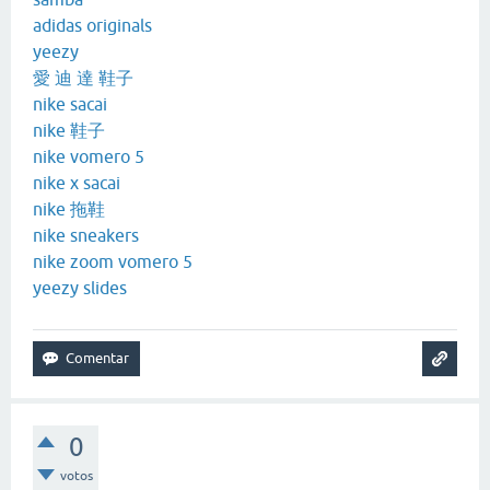
adidas originals
yeezy
愛 迪 達 鞋子
nike sacai
nike 鞋子
nike vomero 5
nike x sacai
nike 拖鞋
nike sneakers
nike zoom vomero 5
yeezy slides
0
votos