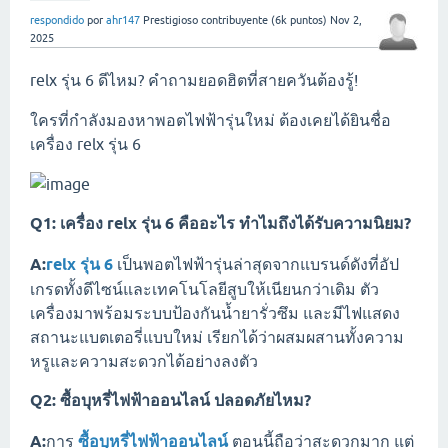
respondido
por
ahr147
Prestigioso contribuyente
(
6k
puntos)
Nov 2,
2025
relx รุ่น 6 ดีไหม? คำถามยอดฮิตที่สายควันต้องรู้!
ใครที่กำลังมองหาพอตไฟฟ้ารุ่นใหม่ ต้องเคยได้ยินชื่อ
เครื่อง relx รุ่น 6
Q1: เครื่อง relx รุ่น 6 คืออะไร ทำไมถึงได้รับความนิยม?
A:
relx รุ่น 6
เป็นพอตไฟฟ้ารุ่นล่าสุดจากแบรนด์ดังที่อัป
เกรดทั้งดีไซน์และเทคโนโลยีสูบให้เนียนกว่าเดิม ตัว
เครื่องมาพร้อมระบบป้องกันน้ำยารั่วซึม และมีไฟแสดง
สถานะแบตเตอรี่แบบใหม่ เรียกได้ว่าผสมผสานทั้งความ
หรูและความสะดวกได้อย่างลงตัว
Q2: ซื้อบุหรี่ไฟฟ้าออนไลน์ ปลอดภัยไหม?
A:
การ
ซื้อบุหรี่ไฟฟ้าออนไลน์
ตอนนี้ถือว่าสะดวกมาก แต่