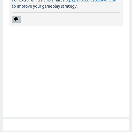
For extra fun, try this smart
https://blockblasttsolver.com
to improve your gameplay strategy.