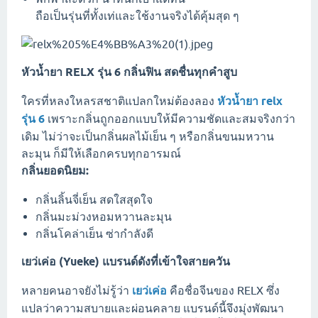
ถือเป็นรุ่นที่ทั้งเท่และใช้งานจริงได้คุ้มสุด ๆ
หัวน้ำยา RELX รุ่น 6 กลิ่นฟิน สดชื่นทุกคำสูบ
ใครที่หลงใหลรสชาติแปลกใหม่ต้องลอง
หัวน้ำยา relx
รุ่น 6
เพราะกลิ่นถูกออกแบบให้มีความชัดและสมจริงกว่า
เดิม ไม่ว่าจะเป็นกลิ่นผลไม้เย็น ๆ หรือกลิ่นขนมหวาน
ละมุน ก็มีให้เลือกครบทุกอารมณ์
กลิ่นยอดนิยม:
กลิ่นลิ้นจี่เย็น สดใสสุดใจ
กลิ่นมะม่วงหอมหวานละมุน
กลิ่นโคล่าเย็น ซ่ากำลังดี
เยว่เค่อ (Yueke) แบรนด์ดังที่เข้าใจสายควัน
หลายคนอาจยังไม่รู้ว่า
เยว่เค่อ
คือชื่อจีนของ RELX ซึ่ง
แปลว่าความสบายและผ่อนคลาย แบรนด์นี้จึงมุ่งพัฒนา