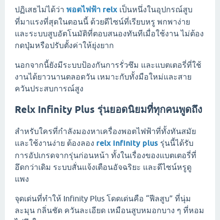
ปฏิเสธไม่ได้ว่า
พอตไฟฟ้า relx
เป็นหนึ่งในอุปกรณ์สูบ
ที่มาแรงที่สุดในตอนนี้ ด้วยดีไซน์ที่เรียบหรู พกพาง่าย
และระบบสูบอัตโนมัติที่ตอบสนองทันทีเมื่อใช้งาน ไม่ต้อง
กดปุ่มหรือปรับตั้งค่าให้ยุ่งยาก
นอกจากนี้ยังมีระบบป้องกันการรั่วซึม และแบตเตอรี่ที่ใช้
งานได้ยาวนานตลอดวัน เหมาะกับทั้งมือใหม่และสาย
ควันประสบการณ์สูง
Relx Infinity Plus รุ่นยอดนิยมที่ทุกคนพูดถึง
สำหรับใครที่กำลังมองหาเครื่องพอตไฟฟ้าที่ทั้งทันสมัย
และใช้งานง่าย ต้องลอง
relx infinity plus
รุ่นนี้ได้รับ
การอัปเกรดจากรุ่นก่อนหน้า ทั้งในเรื่องของแบตเตอรี่ที่
อึดกว่าเดิม ระบบสั่นแจ้งเตือนอัจฉริยะ และดีไซน์หรูดู
แพง
จุดเด่นที่ทำให้ Infinity Plus โดดเด่นคือ “ฟีลสูบ” ที่นุ่ม
ละมุน กลิ่นชัด ควันละเอียด เหมือนสูบหมอกบาง ๆ ที่หอม