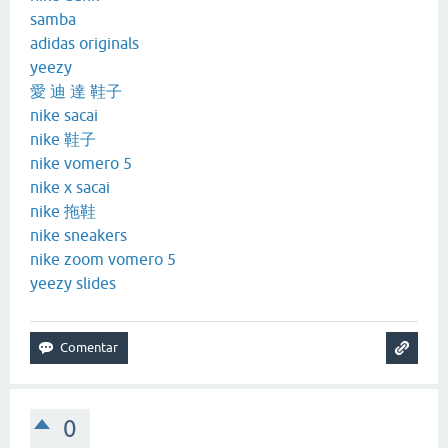
samba
adidas originals
yeezy
愛 迪 達 鞋子
nike sacai
nike 鞋子
nike vomero 5
nike x sacai
nike 拖鞋
nike sneakers
nike zoom vomero 5
yeezy slides
0