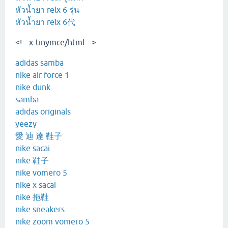
หัวน้ำยา relx 6 รุ่น
หัวน้ำยา relx 6代
<!-- x-tinymce/html -->
adidas samba
nike air force 1
nike dunk
samba
adidas originals
yeezy
愛 迪 達 鞋子
nike sacai
nike 鞋子
nike vomero 5
nike x sacai
nike 拖鞋
nike sneakers
nike zoom vomero 5