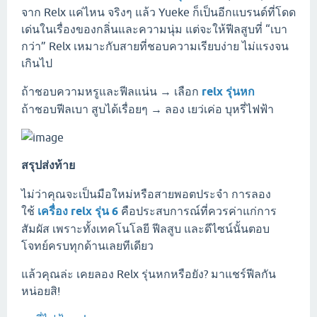
จาก Relx แค่ไหน จริงๆ แล้ว Yueke ก็เป็นอีกแบรนด์ที่โดด
เด่นในเรื่องของกลิ่นและความนุ่ม แต่จะให้ฟีลสูบที่ “เบา
กว่า” Relx เหมาะกับสายที่ชอบความเรียบง่าย ไม่แรงจน
เกินไป
ถ้าชอบความหรูและฟีลแน่น → เลือก
relx รุ่นหก
ถ้าชอบฟีลเบา สูบได้เรื่อยๆ → ลอง เยว่เค่อ บุหรี่ไฟฟ้า
สรุปส่งท้าย
ไม่ว่าคุณจะเป็นมือใหม่หรือสายพอตประจำ การลอง
ใช้
เครื่อง relx รุ่น 6
คือประสบการณ์ที่ควรค่าแก่การ
สัมผัส เพราะทั้งเทคโนโลยี ฟีลสูบ และดีไซน์นั้นตอบ
โจทย์ครบทุกด้านเลยทีเดียว
แล้วคุณล่ะ เคยลอง Relx รุ่นหกหรือยัง? มาแชร์ฟีลกัน
หน่อยสิ!