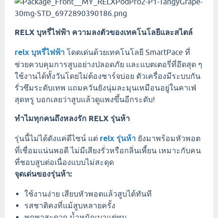
RELX บุหรี่ไฟฟ้า ความลงตัวของเทคโนโลยีและสไตล์
relx บุหรี่ไฟฟ้า
โดดเด่นด้วยเทคโนโลยี SmartPace ที่
ช่วยควบคุมการสูบอย่างปลอดภัย และแบตเตอรี่ที่อึดสุด ๆ
ใช้งานได้ทั้งวันโดยไม่ต้องชาร์จบ่อย ตัวเครื่องมีระบบกัน
รั่วซึมระดับเทพ แถมควันยังนุ่มละมุนเหมือนอยู่ในคาเฟ่
สุดหรู บอกเลยว่าสูบแล้วดูแพงขึ้นอีกระดับ!
ทำไมทุกคนถึงหลงรัก RELX รุ่นห้า
รุ่นนี้ไม่ได้ดังแค่ดีไซน์ แต่
relx รุ่นห้า
ยังมาพร้อมหัวพอต
ที่เชื่อมแน่นพอดี ไม่มีเสียงรั่วหรือกลิ่นเพี้ยน เหมาะกับคน
ที่ชอบสูบต่อเนื่องแบบไม่สะดุด
จุดเด่นของรุ่นห้า:
ใช้งานง่าย เสียบหัวพอตแล้วสูบได้ทันที
รสชาติคงที่แม้สูบหลายครั้ง
พกพาสะดวก น้ำหนักเบาแต่ทน