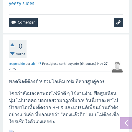
yeezy slides
0
votos
respondido
por
ahr147
Prestigioso contribuyente
(
6k
puntos)
Nov 27,
2025
พอดฟีลดีต้องตำ! รวมไอเท็ม relx ที่สายสูบคู่ควร
ใครกำลังมองหาพอดไฟฟ้าดี ๆ ใช้งานง่าย ฟีลสูบเนียน
นุ่ม ไม่บาดคอ บอกเลยว่ามาถูกที่มาก! วันนี้เราจะพาไป
ป้ายยาไอเท็มเด็ดจาก RELX และแบรนด์เพื่อนบ้านตัวดัง
อย่างเยว่เค่อ ที่บอกเลยว่า "ลองแล้วติด" แบบไม่ต้องเชื่อ
ใครเชื่อใจตัวเองเลยค่ะ