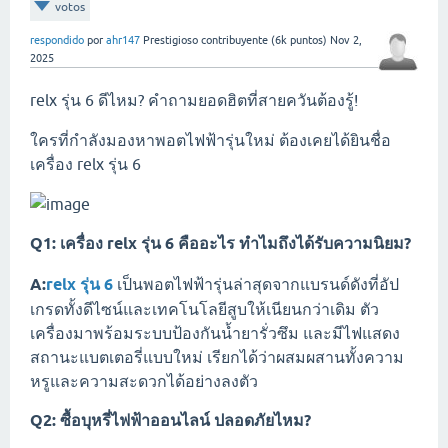
votos
respondido
por
ahr147
Prestigioso contribuyente
(
6k
puntos)
Nov 2,
2025
relx รุ่น 6 ดีไหม? คำถามยอดฮิตที่สายควันต้องรู้!
ใครที่กำลังมองหาพอตไฟฟ้ารุ่นใหม่ ต้องเคยได้ยินชื่อ
เครื่อง relx รุ่น 6
Q1: เครื่อง relx รุ่น 6 คืออะไร ทำไมถึงได้รับความนิยม?
A:
relx รุ่น 6
เป็นพอตไฟฟ้ารุ่นล่าสุดจากแบรนด์ดังที่อัป
เกรดทั้งดีไซน์และเทคโนโลยีสูบให้เนียนกว่าเดิม ตัว
เครื่องมาพร้อมระบบป้องกันน้ำยารั่วซึม และมีไฟแสดง
สถานะแบตเตอรี่แบบใหม่ เรียกได้ว่าผสมผสานทั้งความ
หรูและความสะดวกได้อย่างลงตัว
Q2: ซื้อบุหรี่ไฟฟ้าออนไลน์ ปลอดภัยไหม?