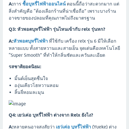
A:
การ
ซื้อบุหรี่ไฟฟ้าออนไลน์
ตอนนี้ถือว่าสะดวกมาก แต่
สิ่งสำคัญคือ “ต้องเลือกร้านที่น่าเชื่อถือ” เพราะบางร้าน
อาจขายของปลอมที่คุณภาพไม่ถึงมาตรฐาน
Q3: หัวพอตบุหรี่ไฟฟ้า รุ่นไหนเข้ากับ relx รุ่นหก?
A:
หัวพอตบุหรี่ไฟฟ้า
ที่ใช้กับ เครื่อง relx รุ่น 6 มีให้เลือก
หลายแบบ ทั้งสายหวานและสายเย็น จุดเด่นคือเทคโนโลยี
“Super Smooth” ที่ทำให้กลิ่นชัดและควันละเอียด
รสชาติยอดนิยม:
มิ้นต์เย็นสุดชื่นใจ
องุ่นเคียวโฮหวานหอม
ลิ้นจี่หอมละมุน
Q4: เยว่เค่อ บุหรี่ไฟฟ้า ต่างจาก Relx ยังไง?
A:
หลายคนอาจสงสัยว่า
เยว่เค่อ บุหรี่ไฟฟ้า
(Yueke) ต่าง