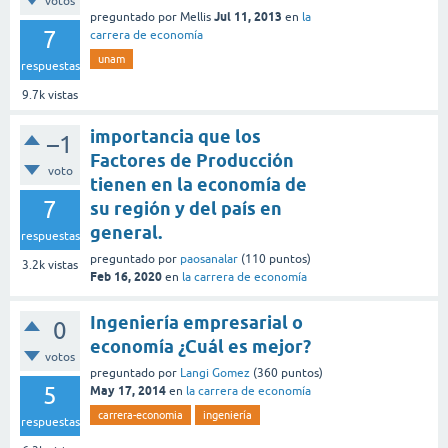
votos
Jul 11, 2013
preguntado
por
Mellis
en
la
7
carrera de economía
unam
respuestas
9.7k
vistas
importancia que los
–1
Factores de Producción
voto
tienen en la economía de
7
su región y del país en
general.
respuestas
preguntado
por
paosanalar
(
110
puntos)
3.2k
vistas
Feb 16, 2020
en
la carrera de economía
Ingeniería empresarial o
0
economía ¿Cuál es mejor?
votos
preguntado
por
Langi Gomez
(
360
puntos)
5
May 17, 2014
en
la carrera de economía
carrera-economia
ingeniería
respuestas