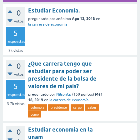
Estudiar Economía.
0
Ago 12, 2013
preguntado
por
anónimo
en
votos
la carrera de economía
5
respuestas
2k
vistas
¿Que carrera tengo que
0
estudiar para poder ser
votos
presidente de la bolsa de
5
valores de mi pais?
Mar
preguntado
por
NilsonCp
(
150
puntos)
respuestas
18, 2019
en
la carrera de economía
3.7k
vistas
colombia
presidente
cargo
saber
como
Estudiar economia en la
0
unam