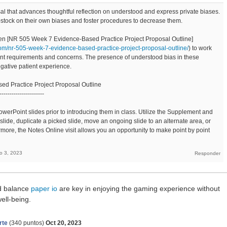
al that advances thoughtful reflection on understood and express private biases.
lf-stock on their own biases and foster procedures to decrease them.
ften [NR 505 Week 7 Evidence-Based Practice Project Proposal Outline]
com/nr-505-week-7-evidence-based-practice-project-proposal-outline/
) to work
ent requirements and concerns. The presence of understood bias in these
gative patient experience.
d Practice Project Proposal Outline
----------------------
owerPoint slides prior to introducing them in class. Utilize the Supplement and
slide, duplicate a picked slide, move an ongoing slide to an alternate area, or
rmore, the Notes Online visit allows you an opportunity to make point by point
o 3, 2023
d balance
paper io
are key in enjoying the gaming experience without
ell-being.
rte
(
340
puntos)
Oct 20, 2023