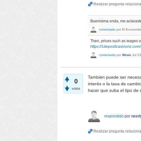
Buenisima onda, me aclarastes
comentado
por
El Economis
Then, prices such as wages or 
https://1depositcasinonz.com/
comentado
por
Wewe
Jul 2
También puede ser necesari
0
interés o la tasa de cambio
votos
hacer que suba el tipo de
respondido
por
need