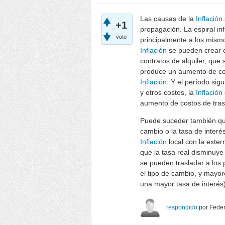
Las causas de la
Inflación
+1
propagación. La espiral inf
voto
principalmente a los mis
Inflación
se pueden crear ex
contratos de alquiler, que 
produce un aumento de cos
Inflación
. Y el período si
y otros costos, la
Inflación
aumento de costos de trasl
Puede suceder también que
cambio o la tasa de interé
Inflación
local con la exte
que la tasa real disminuye
se pueden trasladar a los
el tipo de cambio, y mayo
una mayor tasa de interés)
respondido
por
Feder