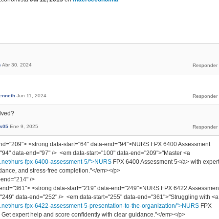
s
Abr 30, 2024
enneth
Jun 11, 2024
lved?
ls05
Ene 9, 2025
-end="209"> <strong data-start="64" data-end="94">NURS FPX 6400 Assessment
="94" data-end="97" /> <em data-start="100" data-end="209">"Master <a
se.net/nurs-fpx-6400-assessment-5/">NURS
FPX 6400 Assessment 5</a> with exper
idance, and stress-free completion."</em></p>
-end="214" />
a-end="361"> <strong data-start="219" data-end="249">NURS FPX 6422 Assessmen
="249" data-end="252" /> <em data-start="255" data-end="361">"Struggling with <a
e.net/nurs-fpx-6422-assessment-5-presentation-to-the-organization/">NURS
FPX
et expert help and score confidently with clear guidance."</em></p>