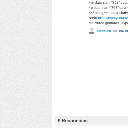
<hr data-start="363" dat
<p data-start="368" dat
4</strong><br data-star
href="
https://topmycour
structured guidance, expe
comentado
por
lonale
9
Respuestas