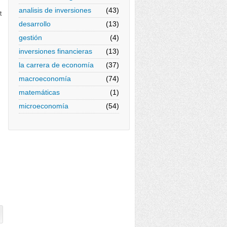
analisis de inversiones
(43)
t
desarrollo
(13)
gestión
(4)
inversiones financieras
(13)
la carrera de economía
(37)
macroeconomía
(74)
matemáticas
(1)
microeconomía
(54)