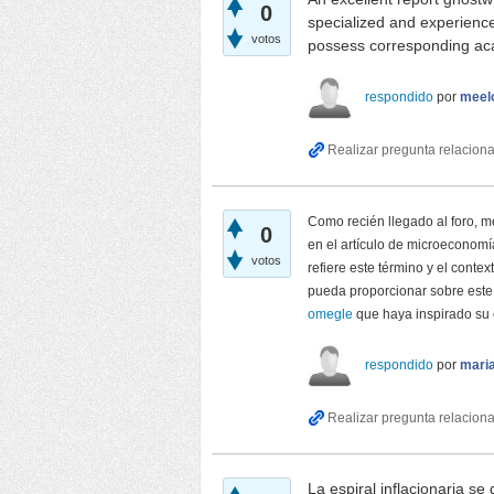
0
specialized and experienced
votos
possess corresponding aca
respondido
por
meel
Como recién llegado al foro, m
0
en el artículo de microeconomí
votos
refiere este término y el cont
pueda proporcionar sobre este
omegle
que haya inspirado su
respondido
por
mari
La espiral inflacionaria s