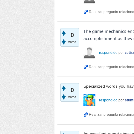
The game mechanics en
0
accomplishment as they s
votos
respondido
por
zetis
Specialized words you have 
0
votos
respondido
por
stum
An excellent report gho