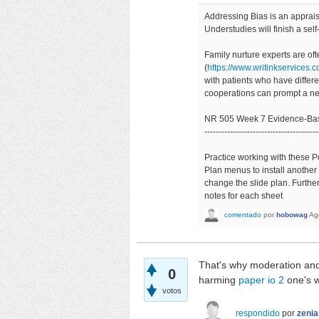
Addressing Bias is an apprais
Understudies will finish a se
Family nurture experts are o
(
https://www.writinkservices.
with patients who have differ
cooperations can prompt a ne
NR 505 Week 7 Evidence-Base
----------------------------------------
Practice working with these P
Plan menus to install another 
change the slide plan. Furthe
notes for each sheet
comentado
por
hobowag
Ag
That's why moderation an
0
harming
paper io 2
one's w
votos
respondido
por
zenia