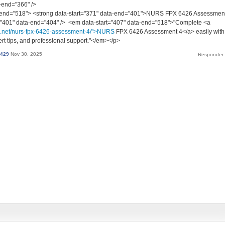
a-end="366" />
a-end="518"> <strong data-start="371" data-end="401">NURS FPX 6426 Assessmen
t="401" data-end="404" /> <em data-start="407" data-end="518">"Complete <a
se.net/nurs-fpx-6426-assessment-4/">NURS
FPX 6426 Assessment 4</a> easily with
rt tips, and professional support."</em></p>
b429
Nov 30, 2025