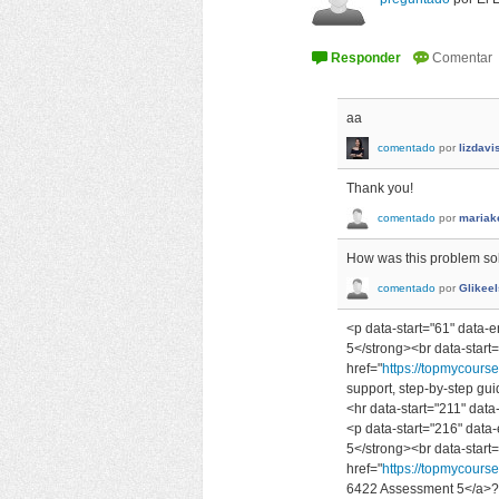
aa
comentado
por
lizdavi
Thank you!
comentado
por
mariak
How was this problem so
comentado
por
Glikee
<p data-start="61" data
5</strong><br data-start
href="
https://topmycour
support, step-by-step gu
<hr data-start="211" data
<p data-start="216" dat
5</strong><br data-start
href="
https://topmycours
6422 Assessment 5</a>? G