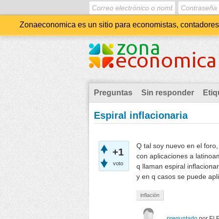
Zonaeconomica es un sitio para economistas, contadores, 
Preguntas
Sin responder
Etiq
Espiral inflacionaria
Q tal soy nuevo en el foro,
+1
con aplicaciones a latino
voto
q llaman espiral inflaciona
y en q casos se puede apl
inflación
preguntado
por
El 