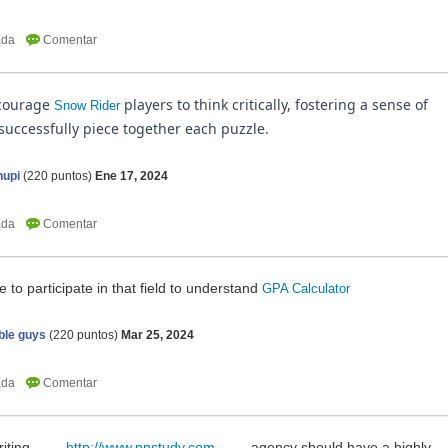
courage
players to think critically, fostering a sense of
Snow Rider
uccessfully piece together each puzzle.
nupi
(
220
puntos)
Ene 17, 2024
to participate in that field to understand
GPA Calculator
ble guys
(
220
puntos)
Mar 25, 2024
stwriting
http://www.pnstudy.com
agency should have a highly