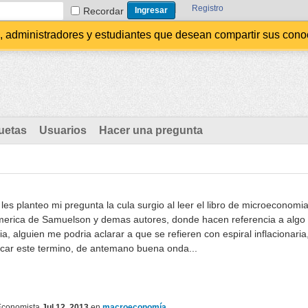
Registro
Recordar
administradores y estudiantes que desean compartir sus conocim
uetas
Usuarios
Hacer una pregunta
 les planteo mi pregunta la cula surgio al leer el libro de microeconomi
america de Samuelson y demas autores, donde hacen referencia a algo
ria, alguien me podria aclarar a que se refieren con espiral inflacionaria
icar este termino, de antemano buena onda...
Economista
Jul 12, 2013
en
macroeconomía