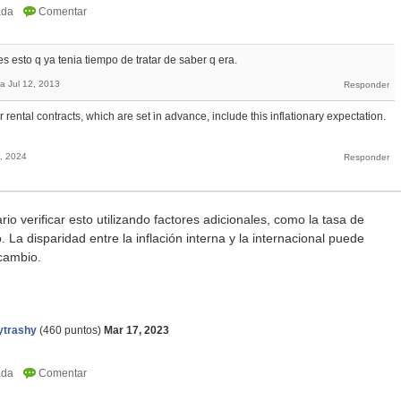
 esto q ya tenia tiempo de tratar de saber q era.
ta
Jul 12, 2013
rental contracts, which are set in advance, include this inflationary expectation.
3, 2024
o verificar esto utilizando factores adicionales, como la tasa de
. La disparidad entre la inflación interna y la internacional puede
 cambio.
basket random
ytrashy
(
460
puntos)
Mar 17, 2023