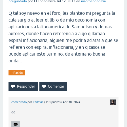
preguntado
por
El Economista
Jul 12, 2013
en
macroeconomía
Q tal soy nuevo en el foro, les planteo mi pregunta la
cula surgio al leer el libro de microeconomia con
aplicaciones a latinoamerica de Samuelson y demas
autores, donde hacen referencia a algo q llaman
espiral inflacionaria, alguien me podria aclarar a que se
refieren con espiral inflacionaria, y en q casos se
puede aplicar este termino, de antemano buena
onda...
inflación
comentado
por
lizdavis
(
110
puntos)
Abr 30, 2024
aa