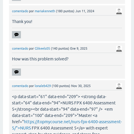
comentado
por
mariakenneth
(
180
puntos)
Jun 11, 2024
Thank you!
comentado
por
Glikeels05
(
140
puntos)
Ene 9, 2025
How was this problem solved?
comentado
por
lonaleb429
(
100
puntos)
Nov 30, 2025
<p data-start="61" data-end="209"> <strong data-
start="64" data-end="94">NURS FPX 6400 Assessment
5</strong><br data-start="94" data-end="97" /> <em
data-start="100" data-end="209">"Master <a
href="
https://topmycourse.net/nurs-fpx-6400-assessment-
5/">NURS
FPX 6400 Assessment 5</a> with expert