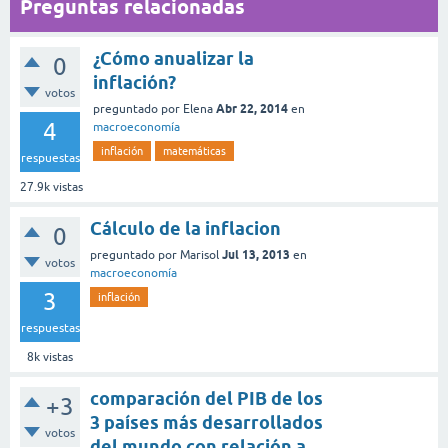
Preguntas relacionadas
¿Cómo anualizar la
0
inflación?
votos
Abr 22, 2014
preguntado
por
Elena
en
4
macroeconomía
inflación
matemáticas
respuestas
27.9k
vistas
Cálculo de la inflacion
0
Jul 13, 2013
preguntado
por
Marisol
en
votos
macroeconomía
3
inflación
respuestas
8k
vistas
comparación del PIB de los
+3
3 países más desarrollados
votos
del mundo con relación a