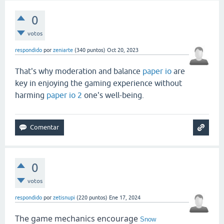
0
votos
respondido
por
zeniarte
(
340
puntos)
Oct 20, 2023
That's why moderation and balance
paper io
are
key in enjoying the gaming experience without
harming
paper io 2
one's well-being.
0
votos
respondido
por
zetisnupi
(
220
puntos)
Ene 17, 2024
The game mechanics encourage
Snow