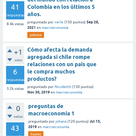
41
Colombia en los últimos 5
años.
respuestas
Sep 28,
preguntado
por
nerle
(
150
puntos)
8.4k
vistas
2021
en
macroeconomía
pobreza
Cómo afecta la demanda
+1
agregada si chile rompe
voto
relaciones con un país que
6
le compra muchos
productos?
respuestas
preguntado
por
Nicolletth
(
130
puntos)
3.2k
vistas
Nov 30, 2019
en
macroeconomía
preguntas de
0
macroeconomia 1
votos
Jul 13,
preguntado
por
johana
(
120
puntos)
43
2019
en
macroeconomía
keynes