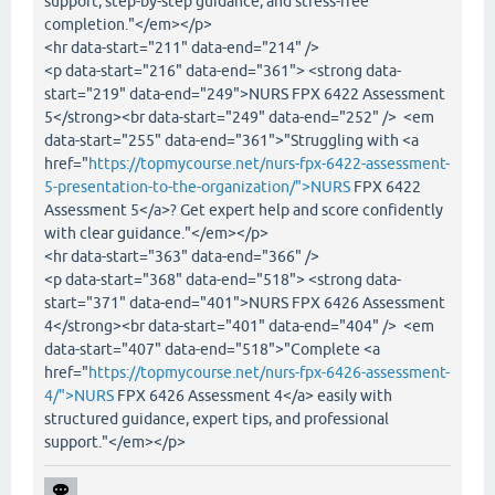
support, step-by-step guidance, and stress-free
completion."</em></p>
<hr data-start="211" data-end="214" />
<p data-start="216" data-end="361"> <strong data-
start="219" data-end="249">NURS FPX 6422 Assessment
5</strong><br data-start="249" data-end="252" /> <em
data-start="255" data-end="361">"Struggling with <a
href="
https://topmycourse.net/nurs-fpx-6422-assessment-
5-presentation-to-the-organization/">NURS
FPX 6422
Assessment 5</a>? Get expert help and score confidently
with clear guidance."</em></p>
<hr data-start="363" data-end="366" />
<p data-start="368" data-end="518"> <strong data-
start="371" data-end="401">NURS FPX 6426 Assessment
4</strong><br data-start="401" data-end="404" /> <em
data-start="407" data-end="518">"Complete <a
href="
https://topmycourse.net/nurs-fpx-6426-assessment-
4/">NURS
FPX 6426 Assessment 4</a> easily with
structured guidance, expert tips, and professional
support."</em></p>