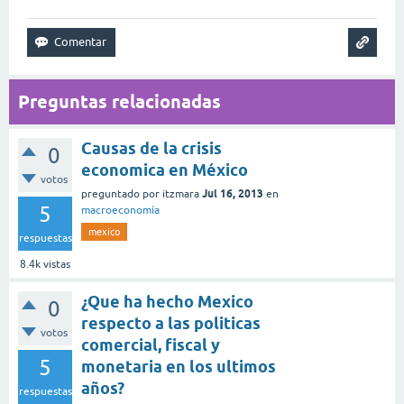
Preguntas relacionadas
Causas de la crisis
0
economica en México
votos
Jul 16, 2013
preguntado
por
itzmara
en
5
macroeconomía
mexico
respuestas
8.4k
vistas
¿Que ha hecho Mexico
0
respecto a las politicas
votos
comercial, fiscal y
5
monetaria en los ultimos
años?
respuestas