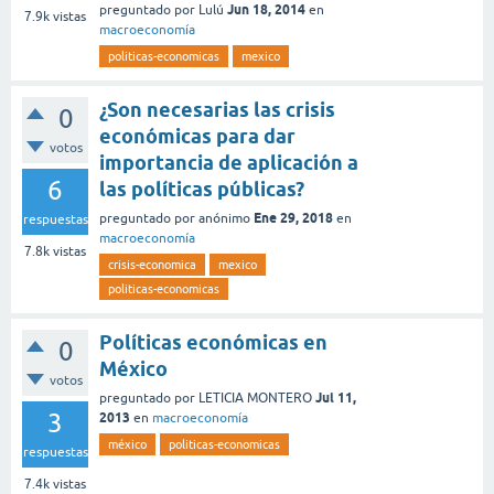
Jun 18, 2014
preguntado
por
Lulú
en
7.9k
vistas
macroeconomía
politicas-economicas
mexico
¿Son necesarias las crisis
0
económicas para dar
votos
importancia de aplicación a
6
las políticas públicas?
Ene 29, 2018
preguntado
por
anónimo
en
respuestas
macroeconomía
7.8k
vistas
crisis-economica
mexico
politicas-economicas
Políticas económicas en
0
México
votos
Jul 11,
preguntado
por
LETICIA MONTERO
3
2013
en
macroeconomía
méxico
politicas-economicas
respuestas
7.4k
vistas