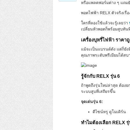
หรือแพลตฟอร์มต่าง ๆ แถมยัง
พอตไฟฟ้า RELX ตัวจริงเรื
ใครที่ลองใช้แล้วจะรู้เลยว่า
เปลี่ยนหัวพอตก็พร้อมสูบทัน
เครื่องบุหรี่ไฟฟ้า ราคาถ
แม้จะเป็นแบรนด์ดัง แต่ก็ยัง
คุณภาพระดับพรีเมียมได้สบาย
รู้จักกับ RELX รุ่น 6
ถ้าพูดถึงรุ่นใหม่ล่าสุด ต้องย
ระบบสูบที่เสถียรขึ้น
จุดเด่นรุ่น 6:
ดีไซน์หรู ดูโมเดิร์น
ทำไมต้องเลือก RELX รุ