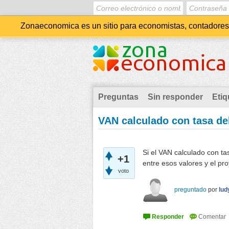
Zonaeconomica es un sitio para economistas, contadores, 
Preguntas
Sin responder
Etiq
VAN calculado con tasa de
Si el VAN calculado con ta
+1
entre esos valores y el pr
voto
preguntado
por
lud