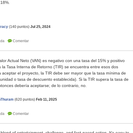
t 18%.
tracy
(
140
puntos)
Jul 25, 2024
 Valor Actual Neto (VAN) es negativo con una tasa del 15% y positivo
 la Tasa Interna de Retorno (TIR) se encuentra entre esos dos
a aceptar el proyecto, la TIR debe ser mayor que la tasa mínima de
unidad o tasa de descuento establecida). Si la TIR supera la tasa de
tonces debería aceptarse; de lo contrario, no.
anThuram
(
620
puntos)
Feb 11, 2025
 blend of entertainment, challenge, and fast-paced action. It's easy to