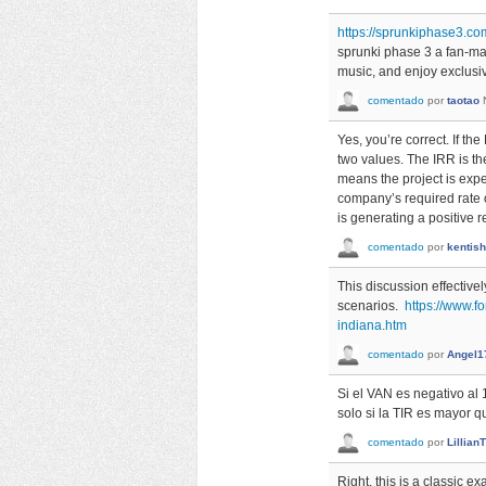
https://sprunkiphase3.co
sprunki phase 3 a fan-ma
music, and enjoy exclusi
comentado
por
taotao
Yes, you’re correct. If t
two values. The IRR is th
means the project is expe
company’s required rate o
is generating a positive 
comentado
por
kentish
This discussion effective
scenarios.
https://www.f
indiana.htm
comentado
por
Angel1
Si el VAN es negativo al 
solo si la TIR es mayor 
comentado
por
Lillia
Right, this is a classic e