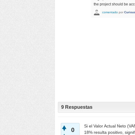
the project should be ac
comentado
por
Curiou
9
Respuestas
Si el Valor Actual Neto (V
0
18% resulta positivo, sign