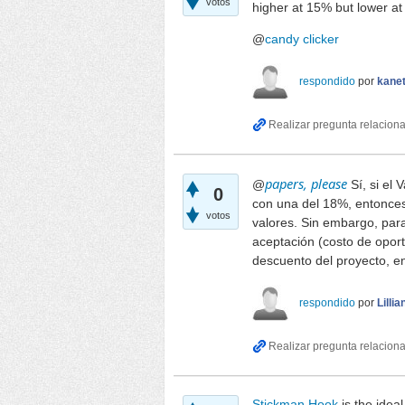
votos
higher at 15% but lower a
@
candy clicker
respondido
por
kane
papers, please
@
Sí, si el
0
con una del 18%, entonces
votos
valores. Sin embargo, par
aceptación (costo de oport
descuento del proyecto, en
respondido
por
Lilli
Stickman Hook
is the ideal