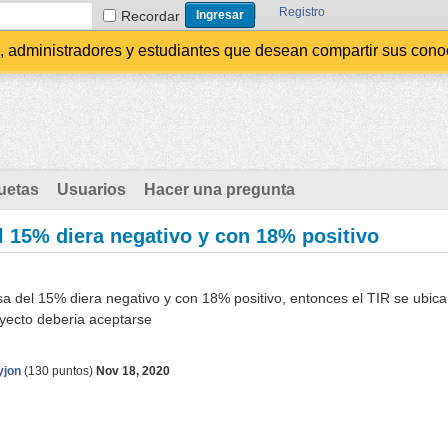
Registro
Recordar
administradores y estudiantes que desean compartir sus conocim
uetas
Usuarios
Hacer una pregunta
l 15% diera negativo y con 18% positivo
sa del 15% diera negativo y con 18% positivo, entonces el TIR se ubica
oyecto deberia aceptarse
yjon
(
130
puntos)
Nov 18, 2020