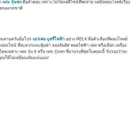
่า
relx รุ่นหก
คือคำตอบ เพราะไม่ใช่แค่ดีไซน์ที่พกง่าย แต่ยังตอบโจทย์เรื่อง
ยของรสชาติ
อเป็นสายควันมือโปร
เยว่เค่อ บุหรี่ไฟฟ้า
อย่าง RELX คือตัวเลือกที่ตอบโจทย์
าออนไลน์ ที่สะดวกและคุ้มค่า ลองสัมผัส พอตไฟฟ้า relx หรือเลือก เครื่อง
่ โดยเฉพาะ relx รุ่น 6 หรือ relx รุ่นหก ที่มาแรงที่สุดในตอนนี้ รับรองว่าจะ
ุณให้ไม่เหมือนเดิมแน่นอน!
น