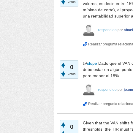
votos
valores, es decir, entre 
mínima de corte), el proye
una rentabilidad superior 
respondido
por
abac
@
slope
Dado que el VAN ca
0
debe estar en algún punto 
votos
pero menor al 18%.
respondido
por
joann
Given that the VAN shifts 
0
thresholds, the TIR must 