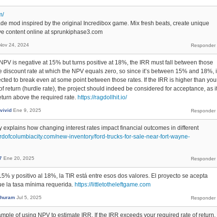
m/
de mod inspired by the original Incredibox game. Mix fresh beats, create unique
ve content online at sprunkiphase3.com
Nov 24, 2024
he NPV is negative at 15% but turns positive at 18%, the IRR must fall between those
e discount rate at which the NPV equals zero, so since it’s between 15% and 18%, i
cted to break even at some point between those rates. If the IRR is higher than you
f return (hurdle rate), the project should indeed be considered for acceptance, as i
return above the required rate.
https://ragdollhit.io/
vivid
Ene 9, 2025
ly explains how changing interest rates impact financial outcomes in different
ordofcolumbiacity.com/new-inventory/ford-trucks-for-sale-near-fort-wayne-
7
Ene 20, 2025
15% y positivo al 18%, la TIR está entre esos dos valores. El proyecto se acepta
que la tasa mínima requerida.
https://littletotheleftgame.com
nThuram
Jul 5, 2025
xample of using NPV to estimate IRR. If the IRR exceeds your required rate of return,