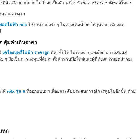
มีตัวเลือกมากมาย ไม่ว่าจะเป็นตัวเครื่อง หัวพอต หรือรสชาติพอตใหม่ ๆ
่องความสะดวก
พอตไฟฟ้า relx
ใช้งานง่ายจริง ๆ ไม่ต้องเติมน้ำยาให้วุ่นวาย เพียงแค่
ที
ูก คุ้มค่าเกินราคา
มี
เครื่องบุหรี่ไฟฟ้า ราคาถูก
ที่หาซื้อได้ ไม่ต้องจ่ายแพงก็สามารถสัมผัส
 ๆ ถือเป็นการลงทุนที่คุ้มค่าทั้งสำหรับมือใหม่และผู้ที่ต้องการพอตสำรอง
กให้
relx รุ่น 6
ที่ออกแบบมาเพื่อยกระดับประสบการณ์การสูบไปอีกขั้น ด้วย
่นหก