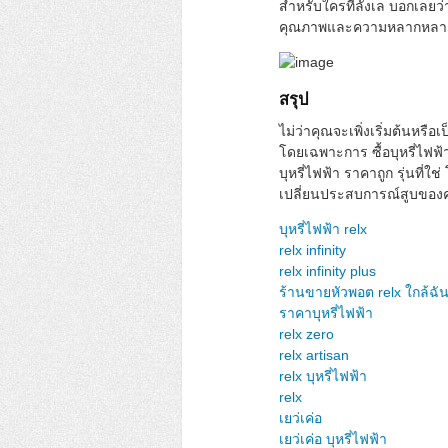
สำหรับใครที่ลังเล บอกเลยว
คุณภาพและความหลากหลา
สรุป
ไม่ว่าคุณจะเพิ่งเริ่มต้นหรื
โดยเฉพาะการ ซื้อบุหรี่ไฟฟ้
บุหรี่ไฟฟ้า ราคาถูก รุ่นที่ใช
เปลี่ยนประสบการณ์สูบของค
บุหรี่ไฟฟ้า relx
relx infinity
relx infinity plus
ร้านขายหัวพอต relx ใกล้ฉั
ราคาบุหรี่ไฟฟ้า
relx zero
relx artisan
relx บุหรี่ไฟฟ้า
relx
เยว่เค่อ
เยว่เค่อ บุหรี่ไฟฟ้า