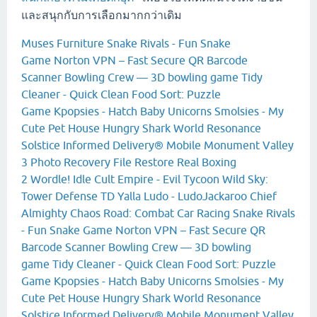
และสนุกกับการเลือกมากกว่าเดิม
Muses Furniture
Snake Rivals - Fun Snake
Game
Norton VPN – Fast Secure
QR Barcode
Scanner
Bowling Crew — 3D bowling game
Tidy
Cleaner - Quick Clean
Food Sort: Puzzle
Game
Kpopsies - Hatch Baby Unicorns
Smolsies - My
Cute Pet House
Hungry Shark World
Resonance
Solstice
Informed Delivery® Mobile
Monument Valley
3
Photo Recovery File Restore
Real Boxing
2
Wordle!
Idle Cult Empire - Evil Tycoon
Wild Sky:
Tower Defense TD
Yalla Ludo - LudoJackaroo
Chief
Almighty
Chaos Road: Combat Car Racing
Snake Rivals
- Fun Snake Game
Norton VPN – Fast Secure
QR
Barcode Scanner
Bowling Crew — 3D bowling
game
Tidy Cleaner - Quick Clean
Food Sort: Puzzle
Game
Kpopsies - Hatch Baby Unicorns
Smolsies - My
Cute Pet House
Hungry Shark World
Resonance
Solstice
Informed Delivery® Mobile
Monument Valley