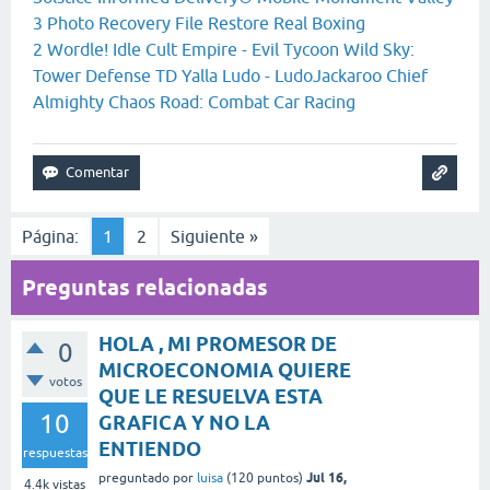
3
Photo Recovery File Restore
Real Boxing
2
Wordle!
Idle Cult Empire - Evil Tycoon
Wild Sky:
Tower Defense TD
Yalla Ludo - LudoJackaroo
Chief
Almighty
Chaos Road: Combat Car Racing
Página:
1
2
Siguiente »
Preguntas relacionadas
HOLA , MI PROMESOR DE
0
MICROECONOMIA QUIERE
votos
QUE LE RESUELVA ESTA
10
GRAFICA Y NO LA
ENTIENDO
respuestas
Jul 16,
preguntado
por
luisa
(
120
puntos)
4.4k
vistas