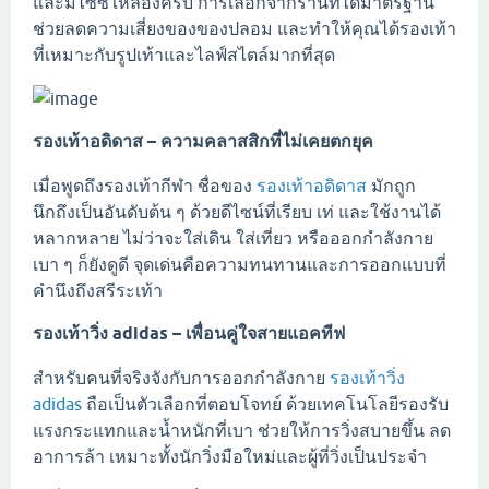
และมีไซซ์ให้ลองครบ การเลือกจากร้านที่ได้มาตรฐาน
ช่วยลดความเสี่ยงของของปลอม และทำให้คุณได้รองเท้า
ที่เหมาะกับรูปเท้าและไลฟ์สไตล์มากที่สุด
รองเท้าอดิดาส – ความคลาสสิกที่ไม่เคยตกยุค
เมื่อพูดถึงรองเท้ากีฬา ชื่อของ
รองเท้าอดิดาส
มักถูก
นึกถึงเป็นอันดับต้น ๆ ด้วยดีไซน์ที่เรียบ เท่ และใช้งานได้
หลากหลาย ไม่ว่าจะใส่เดิน ใส่เที่ยว หรือออกกำลังกาย
เบา ๆ ก็ยังดูดี จุดเด่นคือความทนทานและการออกแบบที่
คำนึงถึงสรีระเท้า
รองเท้าวิ่ง adidas – เพื่อนคู่ใจสายแอคทีฟ
สำหรับคนที่จริงจังกับการออกกำลังกาย
รองเท้าวิ่ง
adidas
ถือเป็นตัวเลือกที่ตอบโจทย์ ด้วยเทคโนโลยีรองรับ
แรงกระแทกและน้ำหนักที่เบา ช่วยให้การวิ่งสบายขึ้น ลด
อาการล้า เหมาะทั้งนักวิ่งมือใหม่และผู้ที่วิ่งเป็นประจำ