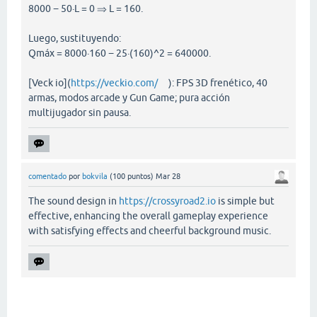
8000 − 50·L = 0 ⇒ L = 160.
Luego, sustituyendo:
Qmáx = 8000·160 − 25·(160)^2 = 640000.
[Veck io](
https://veckio.com/
): FPS 3D frenético, 40
armas, modos arcade y Gun Game; pura acción
multijugador sin pausa.
comentado
por
bokvila
(
100
puntos)
Mar 28
The sound design in
https://crossyroad2.io
is simple but
effective, enhancing the overall gameplay experience
with satisfying effects and cheerful background music.