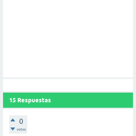
15
Respuestas
0
votos