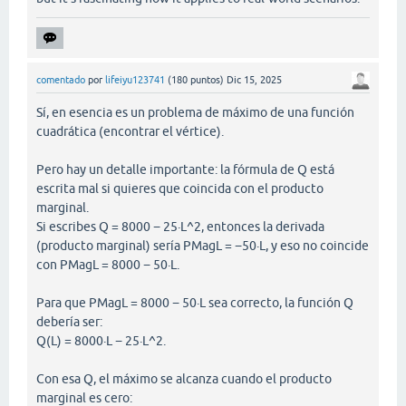
comentado
por
lifeiyu123741
(
180
puntos)
Dic 15, 2025
Sí, en esencia es un problema de máximo de una función
cuadrática (encontrar el vértice).
Pero hay un detalle importante: la fórmula de Q está
escrita mal si quieres que coincida con el producto
marginal.
Si escribes Q = 8000 − 25·L^2, entonces la derivada
(producto marginal) sería PMagL = −50·L, y eso no coincide
con PMagL = 8000 − 50·L.
Para que PMagL = 8000 − 50·L sea correcto, la función Q
debería ser:
Q(L) = 8000·L − 25·L^2.
Con esa Q, el máximo se alcanza cuando el producto
marginal es cero: