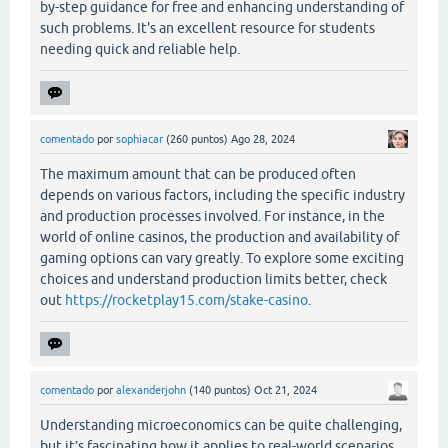
by-step guidance for free and enhancing understanding of
such problems. It's an excellent resource for students
needing quick and reliable help.
comentado
por
sophiacar
(
260
puntos)
Ago 28, 2024
The maximum amount that can be produced often
depends on various factors, including the specific industry
and production processes involved. For instance, in the
world of online casinos, the production and availability of
gaming options can vary greatly. To explore some exciting
choices and understand production limits better, check
out
https://rocketplay15.com/stake-casino
.
comentado
por
alexanderjohn
(
140
puntos)
Oct 21, 2024
Understanding microeconomics can be quite challenging,
but it’s fascinating how it applies to real-world scenarios.