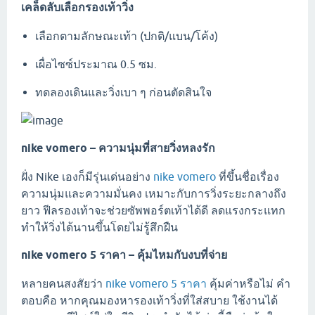
เคล็ดลับเลือกรองเท้าวิ่ง
เลือกตามลักษณะเท้า (ปกติ/แบน/โค้ง)
เผื่อไซซ์ประมาณ 0.5 ซม.
ทดลองเดินและวิ่งเบา ๆ ก่อนตัดสินใจ
nike vomero – ความนุ่มที่สายวิ่งหลงรัก
ฝั่ง Nike เองก็มีรุ่นเด่นอย่าง
nike vomero
ที่ขึ้นชื่อเรื่อง
ความนุ่มและความมั่นคง เหมาะกับการวิ่งระยะกลางถึง
ยาว ฟีลรองเท้าจะช่วยซัพพอร์ตเท้าได้ดี ลดแรงกระแทก
ทำให้วิ่งได้นานขึ้นโดยไม่รู้สึกฝืน
nike vomero 5 ราคา – คุ้มไหมกับงบที่จ่าย
หลายคนสงสัยว่า
nike vomero 5 ราคา
คุ้มค่าหรือไม่ คำ
ตอบคือ หากคุณมองหารองเท้าวิ่งที่ใส่สบาย ใช้งานได้