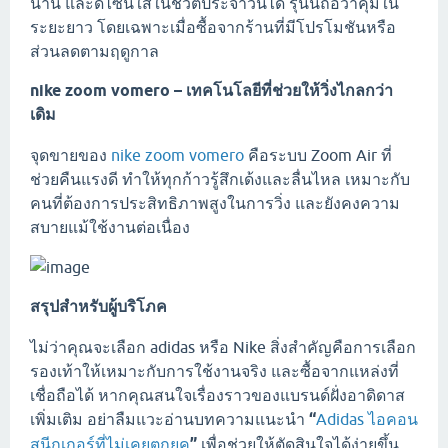
นาน และดีไซน์ใส่ในชีวิตประจำวันได้ รุ่นนี้ถือว่าคุ้มใน
ระยะยาว โดยเฉพาะเมื่อซื้อจากร้านที่มีโปรโมชันหรือ
ส่วนลดตามฤดูกาล
nike zoom vomero – เทคโนโลยีที่ช่วยให้วิ่งไกลกว่า
เดิม
จุดขายของ
nike zoom vomero
คือระบบ Zoom Air ที่
ช่วยคืนแรงดี ทำให้ทุกก้าวรู้สึกเด้งและลื่นไหล เหมาะกับ
คนที่ต้องการประสิทธิภาพสูงในการวิ่ง และยังคงความ
สบายแม้ใช้งานต่อเนื่อง
สรุปสำหรับผู้บริโภค
ไม่ว่าคุณจะเลือก adidas หรือ Nike สิ่งสำคัญคือการเลือก
รองเท้าให้เหมาะกับการใช้งานจริง และซื้อจากแหล่งที่
เชื่อถือได้ หากคุณสนใจเรื่องราวของแบรนด์ฝั่งอาดิดาส
เพิ่มเติม อย่าลืมแวะอ่านบทความแนะนำ
“
Adidas ไอคอน
สนีกเกอร์ที่ไม่เคยตกยุค
”
เพื่อช่วยให้ตัดสินใจได้ง่ายขึ้น