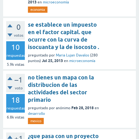
2013
en
microeconomía
economia
se establece un impuesto
0
en el factor capital. que
votos
ocurre con la curva de
10
isocuanta y la de isocosto .
preguntado
por
Maria Lujan Davalos
(
280
respuestas
Jul 25, 2013
puntos)
en
microeconomía
5.9k
vistas
no tienes un mapa con la
–1
distribucion de las
voto
actividades del sector
18
primario
Feb 28, 2018
preguntado
por
anónimo
en
respuestas
desarrollo
6.8k
vistas
mexico
¿que pasa con un proyecto
+1