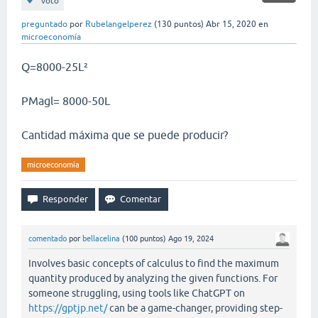
voto
preguntado
por
Rubelangelperez
(
130
puntos)
Abr 15, 2020
en
microeconomía
Q=8000-25L²
PMagl= 8000-50L
Cantidad máxima que se puede producir?
microeconomía
comentado
por
bellacelina
(
100
puntos)
Ago 19, 2024
Involves basic concepts of calculus to find the maximum
quantity produced by analyzing the given functions. For
someone struggling, using tools like ChatGPT on
https://gptjp.net/
can be a game-changer, providing step-