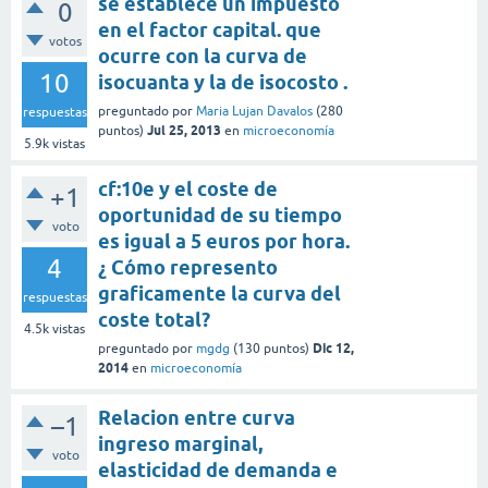
se establece un impuesto
0
en el factor capital. que
votos
ocurre con la curva de
10
isocuanta y la de isocosto .
preguntado
por
Maria Lujan Davalos
(
280
respuestas
Jul 25, 2013
puntos)
en
microeconomía
5.9k
vistas
cf:10e y el coste de
+1
oportunidad de su tiempo
voto
es igual a 5 euros por hora.
4
¿ Cómo represento
graficamente la curva del
respuestas
coste total?
4.5k
vistas
Dic 12,
preguntado
por
mgdg
(
130
puntos)
2014
en
microeconomía
Relacion entre curva
–1
ingreso marginal,
voto
elasticidad de demanda e