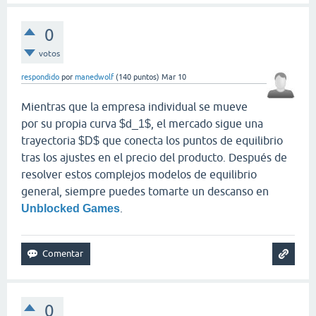
0
votos
respondido
por
manedwolf
(
140
puntos)
Mar 10
Mientras que la empresa individual se mueve
por su propia curva
, el mercado sigue una
$d_1$
trayectoria
que conecta los puntos de equilibrio
$D$
tras los ajustes en el precio del producto. Después de
resolver estos complejos modelos de equilibrio
general, siempre puedes tomarte un descanso en
.
Unblocked Games
0