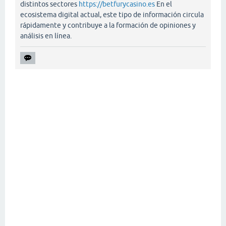
distintos sectores
https://betfurycasino.es
En el
ecosistema digital actual, este tipo de información circula
rápidamente y contribuye a la formación de opiniones y
análisis en línea.