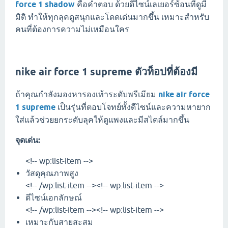
force 1 shadow
คือคำตอบ ด้วยดีไซน์เลเยอร์ซ้อนที่ดูมี
มิติ ทำให้ทุกลุคดูสนุกและโดดเด่นมากขึ้น เหมาะสำหรับ
คนที่ต้องการความไม่เหมือนใคร
nike air force 1 supreme ตัวท็อปที่ต้องมี
ถ้าคุณกำลังมองหารองเท้าระดับพรีเมียม
nike air force
1 supreme
เป็นรุ่นที่ตอบโจทย์ทั้งดีไซน์และความหายาก
ใส่แล้วช่วยยกระดับลุคให้ดูแพงและมีสไตล์มากขึ้น
จุดเด่น:
<!-- wp:list-item -->
วัสดุคุณภาพสูง
<!-- /wp:list-item --><!-- wp:list-item -->
ดีไซน์เอกลักษณ์
<!-- /wp:list-item --><!-- wp:list-item -->
เหมาะกับสายสะสม