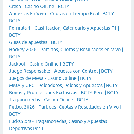
Crash - Casino Online | BCTY
Apuestas En Vivo - Cuotas en Tiempo Real | BCTY |
BCTY
Formula 1 - Clasificacion, Calendario y Apuestas F1 |
BCTY
Guías de apuestas | BCTY
Hockey 2026 - Partidos, Cuotas y Resultados en Vivo |
BCTY
Jackpot - Casino Online | BCTY
Juego Responsable - Apuesta con Control | BCTY
Juegos de Mesa - Casino Online | BCTY
MMA y UFC - Peleadores, Peleas y Apuestas | BCTY
Bonos y Promociones Exclusivas | BCTY Peru | BCTY
Tragamonedas - Casino Online | BCTY
Futbol 2026 - Partidos, Cuotas y Resultados en Vivo |
BCTY
LucksSlots - Tragamonedas, Casino y Apuestas
Deportivas Peru