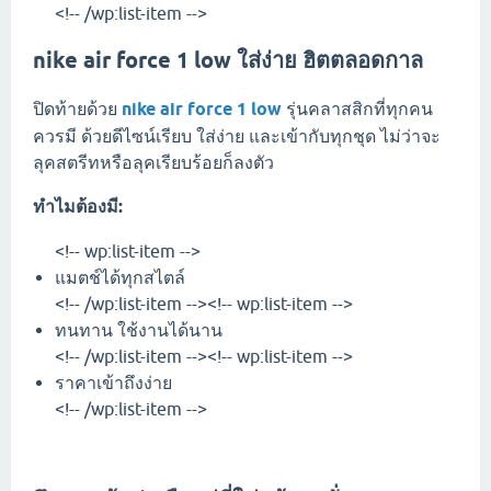
<!-- /wp:list-item -->
nike air force 1 low ใส่ง่าย ฮิตตลอดกาล
ปิดท้ายด้วย
nike air force 1 low
รุ่นคลาสสิกที่ทุกคน
ควรมี ด้วยดีไซน์เรียบ ใส่ง่าย และเข้ากับทุกชุด ไม่ว่าจะ
ลุคสตรีทหรือลุคเรียบร้อยก็ลงตัว
ทำไมต้องมี:
<!-- wp:list-item -->
แมตช์ได้ทุกสไตล์
<!-- /wp:list-item --><!-- wp:list-item -->
ทนทาน ใช้งานได้นาน
<!-- /wp:list-item --><!-- wp:list-item -->
ราคาเข้าถึงง่าย
<!-- /wp:list-item -->