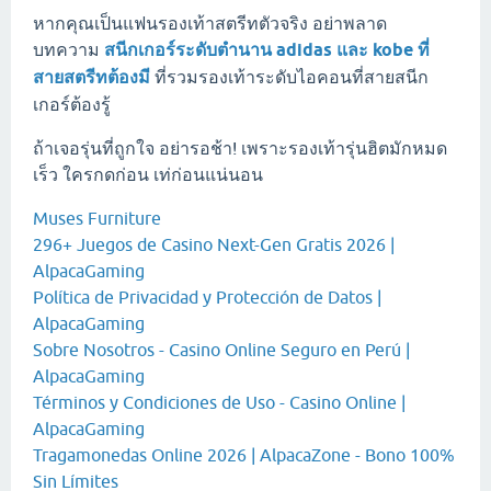
หากคุณเป็นแฟนรองเท้าสตรีทตัวจริง อย่าพลาด
บทความ
สนีกเกอร์ระดับตำนาน adidas และ kobe ที่
สายสตรีทต้องมี
ที่รวมรองเท้าระดับไอคอนที่สายสนีก
เกอร์ต้องรู้
ถ้าเจอรุ่นที่ถูกใจ อย่ารอช้า! เพราะรองเท้ารุ่นฮิตมักหมด
เร็ว ใครกดก่อน เท่ก่อนแน่นอน
Muses Furniture
296+ Juegos de Casino Next-Gen Gratis 2026 |
AlpacaGaming
Política de Privacidad y Protección de Datos |
AlpacaGaming
Sobre Nosotros - Casino Online Seguro en Perú |
AlpacaGaming
Términos y Condiciones de Uso - Casino Online |
AlpacaGaming
Tragamonedas Online 2026 | AlpacaZone - Bono 100%
Sin Límites