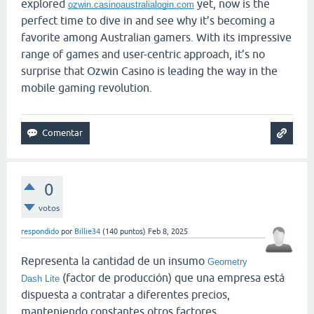
explored
yet, now is the
ozwin.casinoaustralialogin.com
perfect time to dive in and see why it’s becoming a
favorite among Australian gamers. With its impressive
range of games and user-centric approach, it’s no
surprise that Ozwin Casino is leading the way in the
mobile gaming revolution.
0
votos
respondido
por
Billie34
(
140
puntos)
Feb 8, 2025
Representa la cantidad de un insumo
Geometry
(factor de producción) que una empresa está
Dash Lite
dispuesta a contratar a diferentes precios,
manteniendo constantes otros factores.