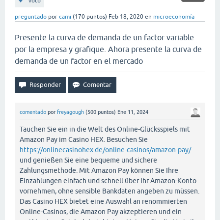
voto
preguntado
por
cami
(
170
puntos)
Feb 18, 2020
en
microeconomía
Presente la curva de demanda de un factor variable
por la empresa y grafique. Ahora presente la curva de
demanda de un factor en el mercado
comentado
por
freyagough
(
500
puntos)
Ene 11, 2024
Tauchen Sie ein in die Welt des Online-Glücksspiels mit
Amazon Pay im Casino HEX. Besuchen Sie
https://onlinecasinohex.de/online-casinos/amazon-pay/
und genießen Sie eine bequeme und sichere
Zahlungsmethode. Mit Amazon Pay können Sie Ihre
Einzahlungen einfach und schnell über Ihr Amazon-Konto
vornehmen, ohne sensible Bankdaten angeben zu müssen.
Das Casino HEX bietet eine Auswahl an renommierten
Online-Casinos, die Amazon Pay akzeptieren und ein