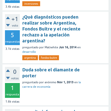
inversiones
3.4k
vistas
¿Qué diagnósticos pueden
+1
realizar sobre Argentina,
voto
Fondos Buitre y el reciente
5
rechazo a la apelación
argentina?
respuestas
Jun 16, 2014
preguntado
por
Matiwhite
en
3.1k
vistas
desarrollo
argentina
fondos-buitre
Duda sobre el diamante de
0
porter
votos
Nov 1, 2013
preguntado
por
anónimo
en
la
1
carrera de economía
respuesta
1.6k
vistas