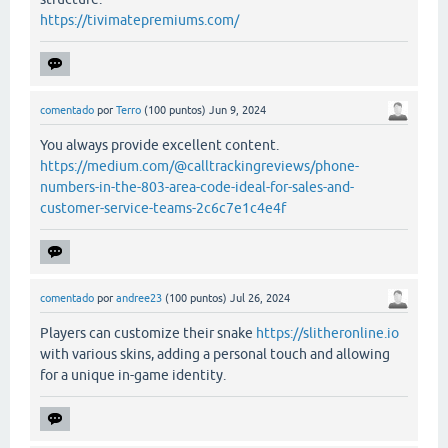
https://tivimatepremiums.com/
comentado
por
Terro
(
100
puntos)
Jun 9, 2024
You always provide excellent content.
https://medium.com/@calltrackingreviews/phone-
numbers-in-the-803-area-code-ideal-for-sales-and-
customer-service-teams-2c6c7e1c4e4f
comentado
por
andree23
(
100
puntos)
Jul 26, 2024
Players can customize their snake
https://slitheronline.io
with various skins, adding a personal touch and allowing
for a unique in-game identity.