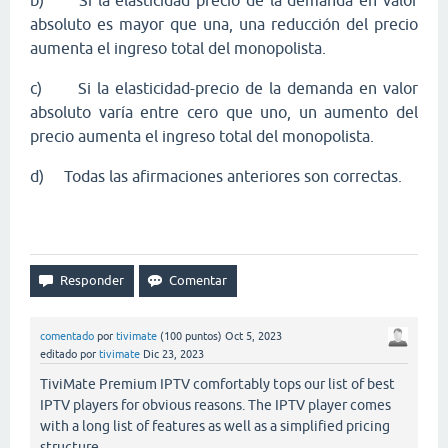
b)
Si la elasticidad precio de la demanda en valor
absoluto es mayor que una, una reducción del precio
aumenta el ingreso total del monopolista.
c)
Si la elasticidad-precio de la demanda en valor
absoluto varía entre cero que uno, un aumento del
precio aumenta el ingreso total del monopolista.
d)
Todas las afirmaciones anteriores son correctas.
comentado
por
tivimate
(
100
puntos)
Oct 5, 2023
editado
por
tivimate
Dic 23, 2023
TiviMate Premium IPTV comfortably tops our list of best
IPTV players for obvious reasons. The IPTV player comes
with a long list of features as well as a simplified pricing
structure.