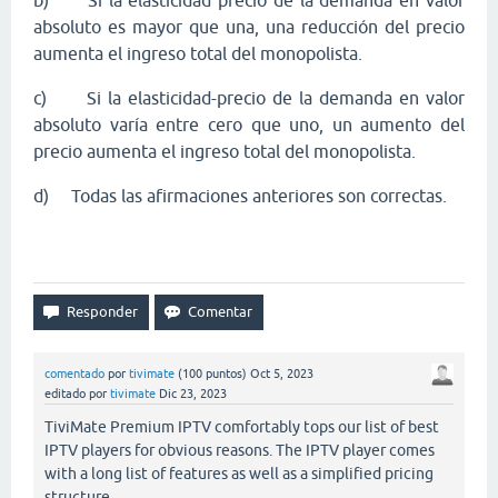
b)
Si la elasticidad precio de la demanda en valor
absoluto es mayor que una, una reducción del precio
aumenta el ingreso total del monopolista.
c)
Si la elasticidad-precio de la demanda en valor
absoluto varía entre cero que uno, un aumento del
precio aumenta el ingreso total del monopolista.
d)
Todas las afirmaciones anteriores son correctas.
comentado
por
tivimate
(
100
puntos)
Oct 5, 2023
editado
por
tivimate
Dic 23, 2023
TiviMate Premium IPTV comfortably tops our list of best
IPTV players for obvious reasons. The IPTV player comes
with a long list of features as well as a simplified pricing
structure.