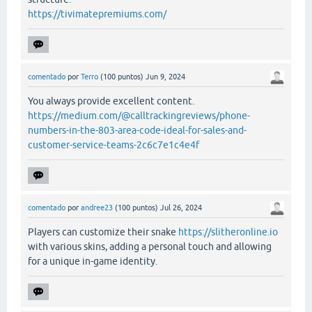
https://tivimatepremiums.com/
comentado
por
Terro
(
100
puntos)
Jun 9, 2024
You always provide excellent content.
https://medium.com/@calltrackingreviews/phone-
numbers-in-the-803-area-code-ideal-for-sales-and-
customer-service-teams-2c6c7e1c4e4f
comentado
por
andree23
(
100
puntos)
Jul 26, 2024
Players can customize their snake
https://slitheronline.io
with various skins, adding a personal touch and allowing
for a unique in-game identity.