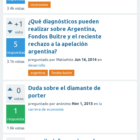
inversiones
3.4k
vistas
¿Qué diagnósticos pueden
+1
realizar sobre Argentina,
voto
Fondos Buitre y el reciente
5
rechazo a la apelación
argentina?
respuestas
Jun 16, 2014
preguntado
por
Matiwhite
en
3.1k
vistas
desarrollo
argentina
fondos-buitre
Duda sobre el diamante de
0
porter
votos
Nov 1, 2013
preguntado
por
anónimo
en
la
1
carrera de economía
respuesta
1.6k
vistas