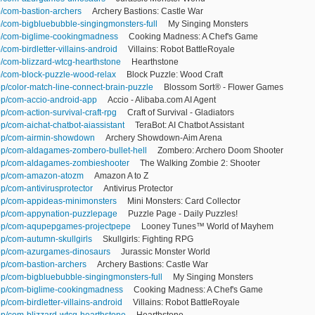
p/com-bastion-archers
Archery Bastions: Castle War
p/com-bigbluebubble-singingmonsters-full
My Singing Monsters
pp/com-biglime-cookingmadness
Cooking Madness: A Chef's Game
/com-birdletter-villains-android
Villains: Robot BattleRoyale
p/com-blizzard-wtcg-hearthstone
Hearthstone
p/com-block-puzzle-wood-relax
Block Puzzle: Wood Craft
p/color-match-line-connect-brain-puzzle
Blossom Sort® - Flower Games
pp/com-accio-android-app
Accio - Alibaba.com AI Agent
p/com-action-survival-craft-rpg
Craft of Survival - Gladiators
p/com-aichat-chatbot-aiassistant
TeraBot: AI Chatbot Assistant
app/com-airmin-showdown
Archery Showdown-Aim Arena
pp/com-aldagames-zombero-bullet-hell
Zombero: Archero Doom Shooter
app/com-aldagames-zombieshooter
The Walking Zombie 2: Shooter
app/com-amazon-atozm
Amazon A to Z
p/com-antivirusprotector
Antivirus Protector
pp/com-appideas-minimonsters
Mini Monsters: Card Collector
app/com-appynation-puzzlepage
Puzzle Page - Daily Puzzles!
app/com-aqupepgames-projectpepe
Looney Tunes™ World of Mayhem
p/com-autumn-skullgirls
Skullgirls: Fighting RPG
app/com-azurgames-dinosaurs
Jurassic Monster World
pp/com-bastion-archers
Archery Bastions: Castle War
pp/com-bigbluebubble-singingmonsters-full
My Singing Monsters
app/com-biglime-cookingmadness
Cooking Madness: A Chef's Game
/com-birdletter-villains-android
Villains: Robot BattleRoyale