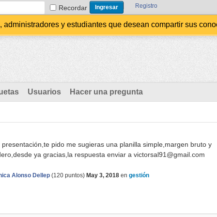
Registro
Recordar
administradores y estudiantes que desean compartir sus conocim
uetas
Usuarios
Hacer una pregunta
 presentación,te pido me sugieras una planilla simple,margen bruto y
dero,desde ya gracias,la respuesta enviar a
victorsal91@gmail.com
ica Alonso Dellep
(
120
puntos)
May 3, 2018
en
gestión