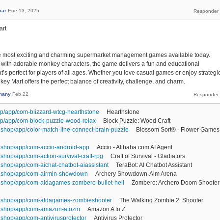
car
Ene 13, 2025
art
he most exciting and charming supermarket management games available today.
y with adorable monkey characters, the game delivers a fun and educational
t’s perfect for players of all ages. Whether you love casual games or enjoy strategi
ey Mart offers the perfect balance of creativity, challenge, and charm.
many
Feb 22
op/app/com-blizzard-wtcg-hearthstone
Hearthstone
op/app/com-block-puzzle-wood-relax
Block Puzzle: Wood Craft
shop/app/color-match-line-connect-brain-puzzle
Blossom Sort® - Flower Games
.shop/app/com-accio-android-app
Accio - Alibaba.com AI Agent
hop/app/com-action-survival-craft-rpg
Craft of Survival - Gladiators
shop/app/com-aichat-chatbot-aiassistant
TeraBot: AI Chatbot Assistant
.shop/app/com-airmin-showdown
Archery Showdown-Aim Arena
.shop/app/com-aldagames-zombero-bullet-hell
Zombero: Archero Doom Shooter
.shop/app/com-aldagames-zombieshooter
The Walking Zombie 2: Shooter
1.shop/app/com-amazon-atozm
Amazon A to Z
shop/app/com-antivirusprotector
Antivirus Protector