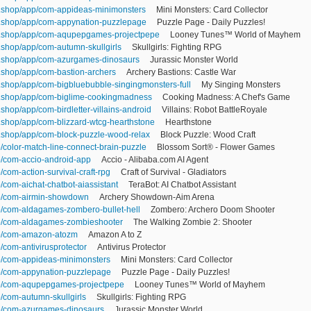
.shop/app/com-appideas-minimonsters
Mini Monsters: Card Collector
.shop/app/com-appynation-puzzlepage
Puzzle Page - Daily Puzzles!
.shop/app/com-aqupepgames-projectpepe
Looney Tunes™ World of Mayhem
shop/app/com-autumn-skullgirls
Skullgirls: Fighting RPG
.shop/app/com-azurgames-dinosaurs
Jurassic Monster World
.shop/app/com-bastion-archers
Archery Bastions: Castle War
shop/app/com-bigbluebubble-singingmonsters-full
My Singing Monsters
.shop/app/com-biglime-cookingmadness
Cooking Madness: A Chef's Game
hop/app/com-birdletter-villains-android
Villains: Robot BattleRoyale
shop/app/com-blizzard-wtcg-hearthstone
Hearthstone
.shop/app/com-block-puzzle-wood-relax
Block Puzzle: Wood Craft
p/color-match-line-connect-brain-puzzle
Blossom Sort® - Flower Games
p/com-accio-android-app
Accio - Alibaba.com AI Agent
/com-action-survival-craft-rpg
Craft of Survival - Gladiators
p/com-aichat-chatbot-aiassistant
TeraBot: AI Chatbot Assistant
pp/com-airmin-showdown
Archery Showdown-Aim Arena
pp/com-aldagames-zombero-bullet-hell
Zombero: Archero Doom Shooter
pp/com-aldagames-zombieshooter
The Walking Zombie 2: Shooter
pp/com-amazon-atozm
Amazon A to Z
/com-antivirusprotector
Antivirus Protector
pp/com-appideas-minimonsters
Mini Monsters: Card Collector
pp/com-appynation-puzzlepage
Puzzle Page - Daily Puzzles!
app/com-aqupepgames-projectpepe
Looney Tunes™ World of Mayhem
p/com-autumn-skullgirls
Skullgirls: Fighting RPG
pp/com-azurgames-dinosaurs
Jurassic Monster World