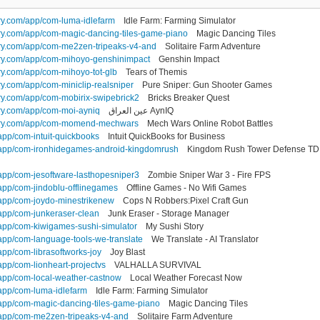
ry.com/app/com-luma-idlefarm
Idle Farm: Farming Simulator
ry.com/app/com-magic-dancing-tiles-game-piano
Magic Dancing Tiles
ry.com/app/com-me2zen-tripeaks-v4-and
Solitaire Farm Adventure
try.com/app/com-mihoyo-genshinimpact
Genshin Impact
ry.com/app/com-mihoyo-tot-glb
Tears of Themis
y.com/app/com-miniclip-realsniper
Pure Sniper: Gun Shooter Games
ry.com/app/com-mobirix-swipebrick2
Bricks Breaker Quest
ry.com/app/com-moi-ayniq
عين العراق AynIQ
stry.com/app/com-momend-mechwars
Mech Wars Online Robot Battles
app/com-intuit-quickbooks
Intuit QuickBooks for Business
/app/com-ironhidegames-android-kingdomrush
Kingdom Rush Tower Defense TD
app/com-jesoftware-lasthopesniper3
Zombie Sniper War 3 - Fire FPS
app/com-jindoblu-offlinegames
Offline Games - No Wifi Games
app/com-joydo-minestrikenew
Cops N Robbers:Pixel Craft Gun
app/com-junkeraser-clean
Junk Eraser - Storage Manager
app/com-kiwigames-sushi-simulator
My Sushi Story
app/com-language-tools-we-translate
We Translate - AI Translator
pp/com-librasoftworks-joy
Joy Blast
pp/com-lionheart-projectvs
VALHALLA SURVIVAL
app/com-local-weather-castnow
Local Weather Forecast Now
app/com-luma-idlefarm
Idle Farm: Farming Simulator
app/com-magic-dancing-tiles-game-piano
Magic Dancing Tiles
/app/com-me2zen-tripeaks-v4-and
Solitaire Farm Adventure