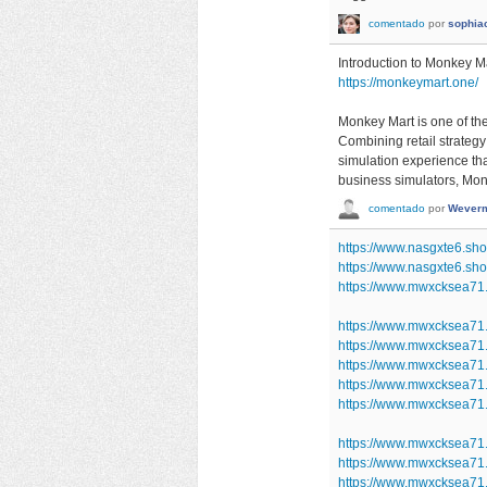
comentado
por
sophia
Introduction to Monkey M
https://monkeymart.one/
Monkey Mart is one of t
Combining retail strateg
simulation experience tha
business simulators, Monk
comentado
por
Wever
https://www.nasgxte6.sh
https://www.nasgxte6.sh
https://www.mwxcksea71.
https://www.mwxcksea71
https://www.mwxcksea71.s
https://www.mwxcksea71.
https://www.mwxcksea71
https://www.mwxcksea71
https://www.mwxcksea71
https://www.mwxcksea7
https://www.mwxcksea71.