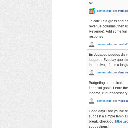
ok
comentado
por
stumbl
To calculate gross and ne
revenue columns, then use
Revenue). Add some fun t
response!
comentado
por
LeslieF
En Jugabet, puedes disfr
juego de Evoplay que sim
interactiva, ofrece a los
comentado
por
Vensan
Budgeting a practical app
financial goals. Learn th
income, cut unnecessary
comentado
por
meliss
Good day! I see you've rev
suggest a simple template 
break, check out
https://
suggestions!