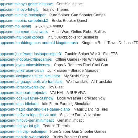
/app/com-mihoyo-genshinimpact
Genshin Impact
app/com-mihoyo-tot-glb
Tears of Themis
pp/com-miniclip-realsniper
Pure Sniper: Gun Shooter Games
app/com-mobirix-swipebrick2
Bricks Breaker Quest
app/com-moi-ayniq
عين العراق AynIQ
m/app/com-momend-mechwars
Mech Wars Online Robot Battles
app/com-intuit-quickbooks
Intuit QuickBooks for Business
/app/com-ironhidegames-android-kingdomrush
Kingdom Rush Tower Defense T
app/com-jesoftware-lasthopesniper3
Zombie Sniper War 3 - Fire FPS
app/com-jindoblu-offlinegames
Offline Games - No Wifi Games
/app/com-joydo-minestrikenew
Cops N Robbers:Pixel Craft Gun
app/com-junkeraser-clean
Junk Eraser - Storage Manager
app/com-kiwigames-sushi-simulator
My Sushi Story
app/com-language-tools-we-translate
We Translate - AI Translator
app/com-librasoftworks-joy
Joy Blast
app/com-lionheart-projectvs
VALHALLA SURVIVAL
/app/com-local-weather-castnow
Local Weather Forecast Now
app/com-luma-idlefarm
Idle Farm: Farming Simulator
/app/com-magic-dancing-tiles-game-piano
Magic Dancing Tiles
/app/com-me2zen-tripeaks-v4-and
Solitaire Farm Adventure
/app/com-mihoyo-genshinimpact
Genshin Impact
app/com-mihoyo-tot-glb
Tears of Themis
app/com-miniclip-realsniper
Pure Sniper: Gun Shooter Games
app/com-mobirix-swipebrick2
Bricks Breaker Quest