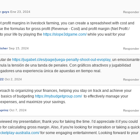
e guys
Ene 23, 2024
t profit margins in livestock farming, you can create a spreadsheet with cost and
 the formulas for gross profit (Revenue - Cost) and profit margin (Net Profit /
o your life by playing the
https://slope3dgame.com/
while you wait for your
isher
Sep 15, 2024
utar de
https://jugabet.cl/es/page/juega-penalty-shoot-out-evoplay,
un emocionante
ula la tensión de una tanda de penales. Con gráficos atractivos y jugabilidad
 jugadores una experiencia única de apuestas en tiempo real.
22
Oct 2, 2024
roach to organizing your finances, helping you stay on track and achieve your
e basics of budgeting
https://mybudgetgroup.com/
to effectively manage your
 expenses, and maximize your savings.
aprinz
Oct 7, 2024
iewed my presentation; thank you for taking the time. I’d appreciate it if you could
for calculating gross margin. Also, if you're looking for inspiration or taking a quick
rocketplay-australia.com/
for some engaging entertainment. Looking forward to your