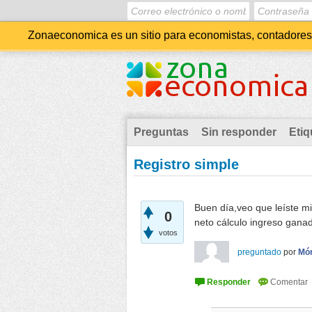
Zonaeconomica es un sitio para economistas, contadores, 
Preguntas
Sin responder
Etiq
Registro simple
Buen día,veo que leíste mi
0
neto cálculo ingreso gana
votos
preguntado
por
Món