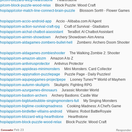
pp/com-blizzard-wtcg-hearthstone
Hearthstone
pp/com-block-puzzle-wood-relax
Block Puzzle: Wood Craft
hop/app/color-match-line-connect-brain-puzzle
Blossom Sort® - Flower Games
shop/app/com-accio-android-app
Accio - Alibaba.com AI Agent
op/app/com-action-survival-craft-rpg
Craft of Survival - Gladiators
hop/app/com-aichat-chatbot-aiassistant
TeraBot: AI Chatbot Assistant
shop/app/com-airmin-showdown
Archery Showdown-Aim Arena
shop/app/com-aldagames-zombero-bullet-hell
Zombero: Archero Doom Shooter
shop/app/com-aldagames-zombieshooter
The Walking Zombie 2: Shooter
.shop/app/com-amazon-atozm
Amazon A to Z
hop/app/com-antivirusprotector
Antivirus Protector
shop/app/com-appideas-minimonsters
Mini Monsters: Card Collector
shop/app/com-appynation-puzzlepage
Puzzle Page - Daily Puzzles!
shop/app/com-aqupepgames-projectpepe
Looney Tunes™ World of Mayhem
hop/app/com-autumn-skullgirls
Skullgirls: Fighting RPG
shop/app/com-azurgames-dinosaurs
Jurassic Monster World
hop/app/com-bastion-archers
Archery Bastions: Castle War
hop/app/com-bigbluebubble-singingmonsters-full
My Singing Monsters
shop/app/com-biglime-cookingmadness
Cooking Madness: A Chef's Game
op/app/com-birdletter-villains-android
Villains: Robot BattleRoyale
hop/app/com-blizzard-wtcg-hearthstone
Hearthstone
shop/app/com-block-puzzle-wood-relax
Block Puzzle: Wood Craft
Feb 23
Conocedor