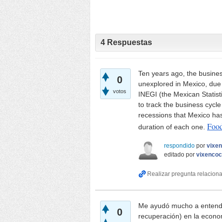
4
Respuestas
Ten years ago, the busines
0
unexplored in Mexico, due b
votos
INEGI (the Mexican Statisti
to track the business cycle
recessions that Mexico h
Food
duration of each one.
respondido
por
vixe
editado
por
vixenco
Me ayudó mucho a entende
0
recuperación) en la econom