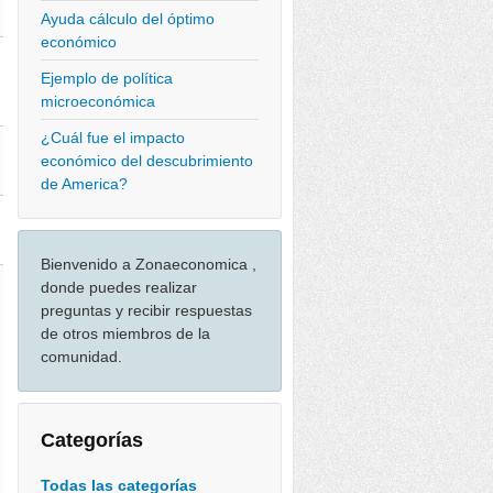
Ayuda cálculo del óptimo
económico
Ejemplo de política
microeconómica
¿Cuál fue el impacto
económico del descubrimiento
de America?
Bienvenido a Zonaeconomica ,
donde puedes realizar
preguntas y recibir respuestas
de otros miembros de la
comunidad.
Categorías
Todas las categorías