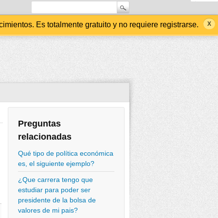
ientos. Es totalmente gratuito y no requiere registrarse.
Preguntas
relacionadas
Qué tipo de política económica
es, el siguiente ejemplo?
¿Que carrera tengo que
estudiar para poder ser
presidente de la bolsa de
valores de mi pais?