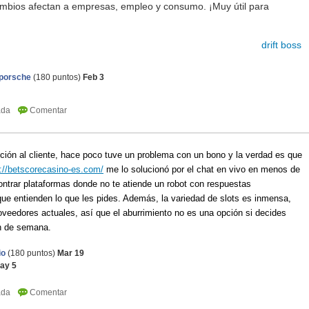
cambios afectan a empresas, empleo y consumo. ¡Muy útil para
drift boss
rporsche
(
180
puntos)
Feb 3
ención al cliente, hace poco tuve un problema con un bono y la verdad es que
://betscorecasino-es.com/
me lo solucionó por el chat en vivo en menos de
ntrar plataformas donde no te atiende un robot con respuestas
ue entienden lo que les pides. Además, la variedad de slots es inmensa,
roveedores actuales, así que el aburrimiento no es una opción si decides
in de semana.
io
(
180
puntos)
Mar 19
ay 5