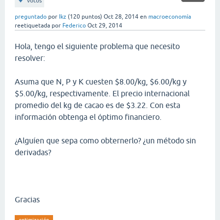
votos
preguntado
por
Ikz
(
120
puntos)
Oct 28, 2014
en
macroeconomía
reetiquetada
por
Federico
Oct 29, 2014
Hola, tengo el siguiente problema que necesito
resolver:
Asuma que N, P y K cuesten $8.00/kg, $6.00/kg y
$5.00/kg, respectivamente. El precio internacional
promedio del kg de cacao es de $3.22. Con esta
información obtenga el óptimo financiero.
¿Alguíen que sepa como obternerlo? ¿un método sin
derivadas?
Gracias