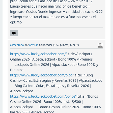
producción sería: Cantidad de Cacao = 2N * 5P * K^2
Luego tienes que hacer una función de beneficio =
Ingresos - Costos Donde ingresos = cantidad de cacao*3.22
Y luego encontrar el máximo de esta función, ese es el
óptimo
comentado
por
abv134
Conocedor
(
1.5k
puntos)
Mar 19
https://www.luckyjackpotbet.com/"
title="Jackpots
Online 2026 | AlpacaJackpot - Bono 100% y Premios
Jackpots Online 2026 | AlpacaJackpot - Bono 100% y
Premios
https://www.luckyjackpotbet.com/blog"
title="Blog
Casino - Guías, Estrategias y Reseñas 2026 | AlpacaJackpot
Blog Casino - Guías, Estrategias y Reseñas 2026 |
AlpacaJackpot
https://www.luckyjackpotbet.com/bonos"
title="Bonos
Casino Online 2026 - Bono 100% hasta S/500 |
AlpacaJackpot Bonos Casino Online 2026 - Bono 100%
hasta S/500 | AlpacaJackpot