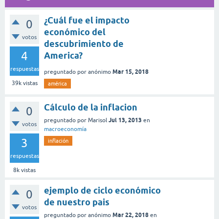
¿Cuál fue el impacto
0
económico del
votos
descubrimiento de
4
America?
respuestas
Mar 15, 2018
preguntado
por
anónimo
39k
vistas
américa
Cálculo de la inflacion
0
Jul 13, 2013
preguntado
por
Marisol
en
votos
macroeconomía
3
inflación
respuestas
8k
vistas
ejemplo de ciclo económico
0
de nuestro pais
votos
Mar 22, 2018
preguntado
por
anónimo
en