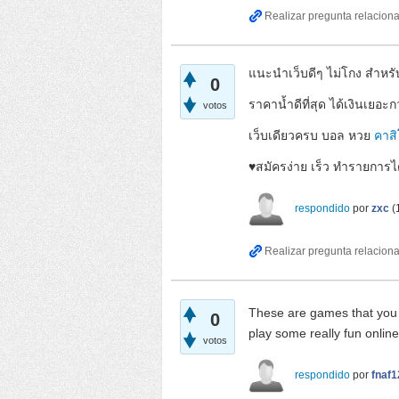
แนะนำเว็บดีๆ ไม่โกง สำห
0
ราคาน้ำดีที่สุด ได้เงินเยอะกว
votos
เว็บเดียวครบ บอล หวย
คาสิ
♥️สมัครง่าย เร็ว ทำรายการไ
respondido
por
zxc
(
These are games that you c
0
play some really fun onlin
votos
respondido
por
fnaf1