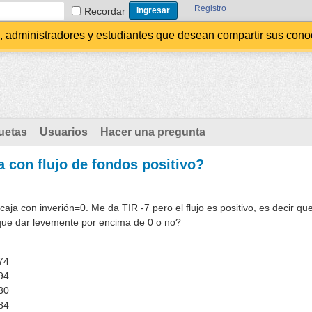
Registro
Recordar
administradores y estudiantes que desean compartir sus conocim
uetas
Usuarios
Hacer una pregunta
 con flujo de fondos positivo?
 caja con inverión=0. Me da TIR -7 pero el flujo es positivo, es decir qu
ue dar levemente por encima de 0 o no?
74
94
30
84