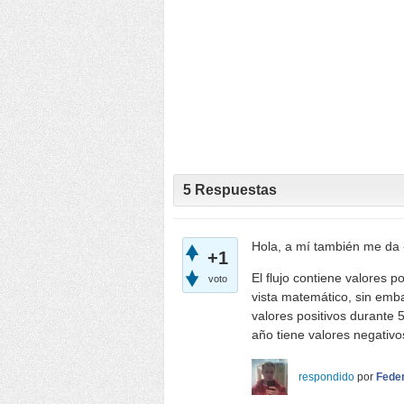
5
Respuestas
Hola, a mí también me da
+1
El flujo contiene valores p
voto
vista matemático, sin emba
valores positivos durante 5 
año tiene valores negativos
respondido
por
Fede