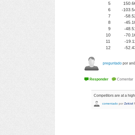
5
150.6
6
-103.5
7
-58.5
8
-45.1
9
-48.5
10
-70.1
11
-19.1
12
-52.4
preguntado
por
an
Competitors are at a high
comentado
por
Zekiol