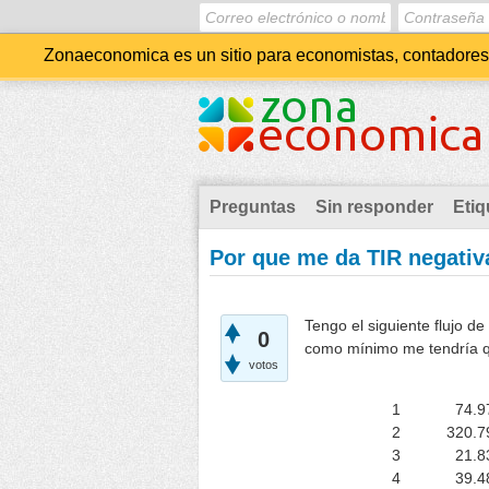
Zonaeconomica es un sitio para economistas, contadores, 
Preguntas
Sin responder
Etiq
Por que me da TIR negativa
Tengo el siguiente flujo de
0
como mínimo me tendría q
votos
1
74.9
2
320.7
3
21.8
4
39.4