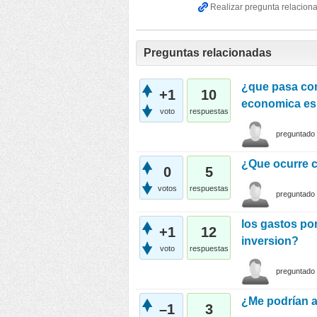
Preguntas relacionadas
¿que pasa con
+1
10
economica es
voto
respuestas
preguntado
¿Que ocurre c
0
5
votos
respuestas
preguntado
los gastos por
+1
12
inversion?
voto
respuestas
preguntado
¿Me podrían a
–1
3