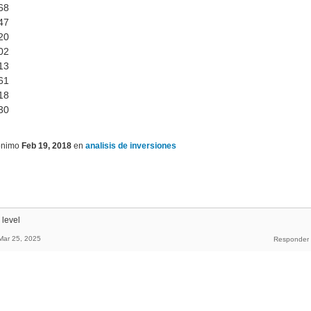
68
47
20
02
13
61
18
30
ónimo
Feb 19, 2018
en
analisis de inversiones
 level
Mar 25, 2025