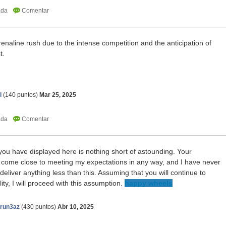
enaline rush due to the intense competition and the anticipation of
t.
l
(
140
puntos)
Mar 25, 2025
t you have displayed here is nothing short of astounding. Your
come close to meeting my expectations in any way, and I have never
deliver anything less than this. Assuming that you will continue to
ity, I will proceed with this assumption.
happy wheels
erun3az
(
430
puntos)
Abr 10, 2025