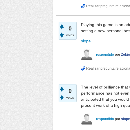
Playing this game is an adr
0
setting a new personal bes
votos
slope
respondido
por
Zekio
The level of brilliance tha
0
performance has not even 
votos
anticipated that you would 
present work of a high qual
respondido
por
slop