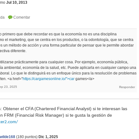
imo
Jul 10, 2013
lo primero que debe recordar es que la economía no es una disciplina
o el marketing, que se centra en los productos, o la odontología, que se centra
es un método de acción y una forma particular de pensar que le permite abordar
ctiva diferente.
tilizarse prácticamente para cualquier cosa. Por ejemplo, economía pública,
a ambiental, economía de la salud, etc. Puede aplicarla en cualquier campo una
boral. Lo que le distinguirá es un enfoque único para la resolución de problemas
ten. <a href="
https://cargamesonline.io/">car
games</a>
ep 23, 2025
: Obtener el CFA (Chartered Financial Analyst) si te interesan las
ión FRM (Financial Risk Manager) si te gusta la gestión de
cker2.com/
awilde168
(
180
puntos)
Dic 1, 2025