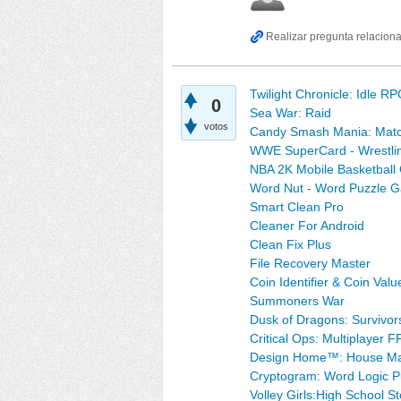
Twilight Chronicle: Idle R
0
Sea War: Raid
votos
Candy Smash Mania: Matc
WWE SuperCard - Wrestl
NBA 2K Mobile Basketbal
Word Nut - Word Puzzle 
Smart Clean Pro
Cleaner For Android
Clean Fix Plus
File Recovery Master
Coin Identifier & Coin Valu
Summoners War
Dusk of Dragons: Survivor
Critical Ops: Multiplayer F
Design Home™: House M
Cryptogram: Word Logic P
Volley Girls:High School St