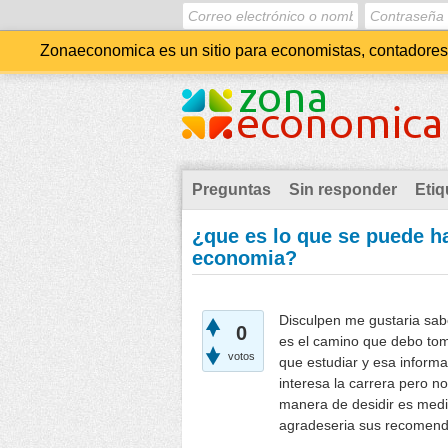
Zonaeconomica es un sitio para economistas, contadores, 
Preguntas
Sin responder
Etiq
¿que es lo que se puede ha
economia?
Disculpen me gustaria sab
0
es el camino que debo tom
votos
que estudiar y esa informa
interesa la carrera pero n
manera de desidir es medi
agradeseria sus recomen