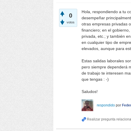
Hola, respondiendo a tu c
0
desempeñar principalment
votos
otras empresas privadas o
financiero; en el gobierno,
privada, etc.; y también e
en cualquier tipo de empr
elevados, aunque para est
Estas salidas laborales s
pero siempre dependerá m
de trabajo te interesen ma
que tengas : -)
Saludos!
respondido
por
Fede