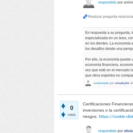
respondido
por
anón
En respuesta a su pregunta, 
especializada en un área, com
en los dientes. La economía 
los desafíos desde una perspe
Por ello, la economía puede u
economía financiera, economí
vez que esté en el mercado la
que otros expertos no compar
comentado
por
annakylie
S
Certificaciones Financieras
0
inversiones o la certificac
votos
riesgos.
https://cookie-cli
respondido
por
olivi