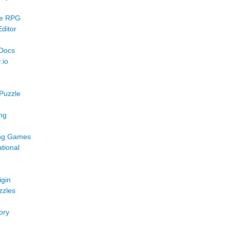
me RPG
ditor
 Docs
.io
Puzzle
ng
ng Games
tional
igin
zzles
ory