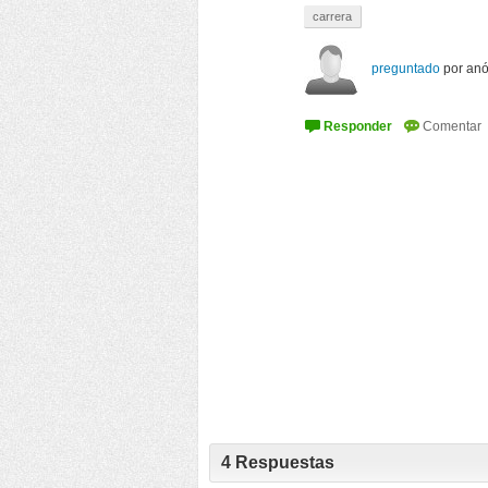
carrera
preguntado
por
an
4
Respuestas