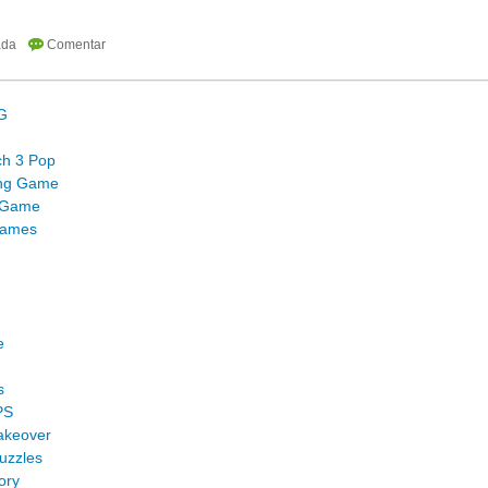
PG
h 3 Pop
ing Game
l Game
Games
e
s
PS
akeover
uzzles
ory