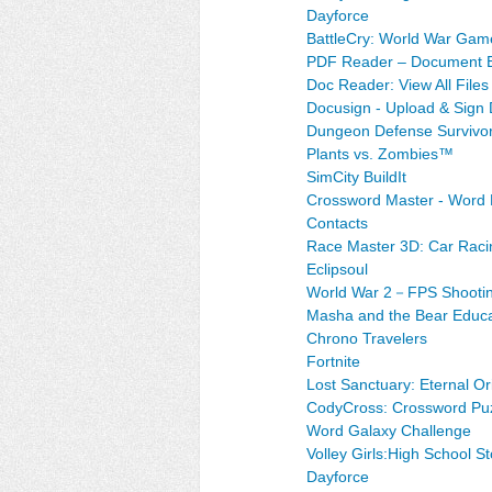
Dayforce
BattleCry: World War Ga
PDF Reader – Document E
Doc Reader: View All Files
Docusign - Upload & Sign
Dungeon Defense Survivor
Plants vs. Zombies™
SimCity BuildIt
Crossword Master - Word 
Contacts
Race Master 3D: Car Raci
Eclipsoul
World War 2－FPS Shooti
Masha and the Bear Educa
Chrono Travelers
Fortnite
Lost Sanctuary: Eternal Or
CodyCross: Crossword Pu
Word Galaxy Challenge
Volley Girls:High School St
Dayforce