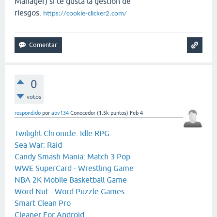
Manager) si te gusta la gestión de
riesgos.
https://cookie-clicker2.com/
0
votos
respondido
por
abv134
Conocedor
(
1.5k
puntos)
Feb 4
Twilight Chronicle: Idle RPG
Sea War: Raid
Candy Smash Mania: Match 3 Pop
WWE SuperCard - Wrestling Game
NBA 2K Mobile Basketball Game
Word Nut - Word Puzzle Games
Smart Clean Pro
Cleaner For Android