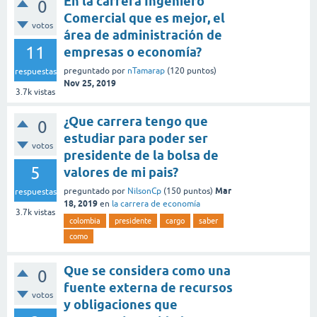
En la carrera Ingeniero
0
Comercial que es mejor, el
votos
área de administración de
11
empresas o economía?
preguntado
por
nTamarap
(
120
puntos)
respuestas
Nov 25, 2019
3.7k
vistas
¿Que carrera tengo que
0
estudiar para poder ser
votos
presidente de la bolsa de
5
valores de mi pais?
Mar
preguntado
por
NilsonCp
(
150
puntos)
respuestas
18, 2019
en
la carrera de economía
3.7k
vistas
colombia
presidente
cargo
saber
como
Que se considera como una
0
fuente externa de recursos
votos
y obligaciones que