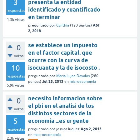
3
presenta la entidad
identificado y cuantificado
respuestas
en terminar
1.3k
vistas
Abr
preguntado
por
Cynthia
(
120
puntos)
2, 2018
se establece un impuesto
0
en el factor capital. que
votos
ocurre con la curva de
10
isocuanta y la de isocosto .
preguntado
por
Maria Lujan Davalos
(
280
respuestas
Jul 25, 2013
puntos)
en
microeconomía
5.9k
vistas
necesito informacion sobre
0
el pbi en el analisi de los
votos
distintos sectores de la
5
economia ...es urgente
Ago 2, 2013
preguntado
por
jessica luquez
respuestas
en
macroeconomía
2.3k
vistas