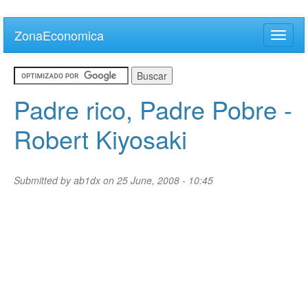
Skip
to
ZonaEconomica
Toggle
main
naviga
content
Padre rico, Padre Pobre -
Robert Kiyosaki
Submitted by
ab1dx
on 25 June, 2008 - 10:45