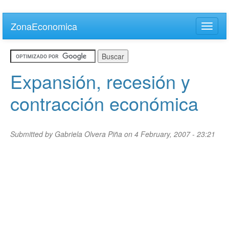
Skip
to
ZonaEconomica
Toggle
main
naviga
content
Expansión, recesión y
contracción económica
Submitted by
Gabriela Olvera Piña
on 4 February, 2007 - 23:21