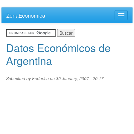
Skip
to
ZonaEconomica
Toggle
main
naviga
content
Datos Económicos de
Argentina
Submitted by
Federico
on 30 January, 2007 - 20:17