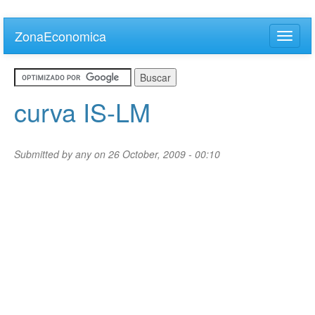
Skip
to
ZonaEconomica
Toggle
main
naviga
content
curva IS-LM
Submitted by
any
on 26 October, 2009 - 00:10