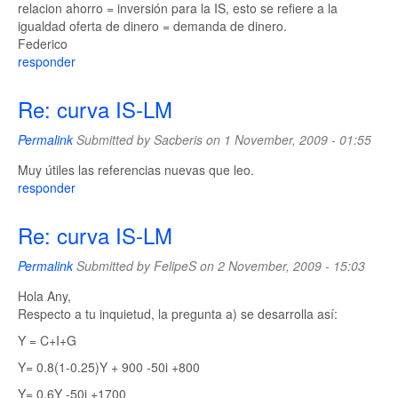
relacion ahorro = inversión para la IS, esto se refiere a la
igualdad oferta de dinero = demanda de dinero.
Federico
responder
Re: curva IS-LM
Permalink
Submitted by
Sacberis
on 1 November, 2009 - 01:55
Muy útiles las referencias nuevas que leo.
responder
Re: curva IS-LM
Permalink
Submitted by
FelipeS
on 2 November, 2009 - 15:03
Hola Any,
Respecto a tu inquietud, la pregunta a) se desarrolla así:
Y = C+I+G
Y= 0.8(1-0.25)Y + 900 -50i +800
Y= 0.6Y -50i +1700