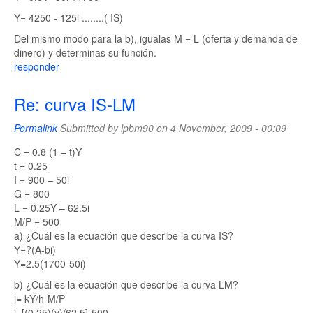
Y= 4250 - 125i ........( IS)
Del mismo modo para la b), igualas M = L (oferta y demanda de
dinero) y determinas su función.
responder
Re: curva IS-LM
Permalink
Submitted by
lpbm90
on 4 November, 2009 - 00:09
C = 0.8 (1 – t)Y
t = 0.25
I = 900 – 50i
G = 800
L = 0.25Y – 62.5i
M/P = 500
a) ¿Cuál es la ecuación que describe la curva IS?
Y=?(A-bi)
Y=2.5(1700-50i)
b) ¿Cuál es la ecuación que describe la curva LM?
i= kY/h-M/P
i=[(0.25)(y)/62.5]-500