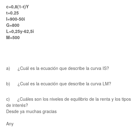
c=0,8(1-t)Y
t=0.25
I=900-50i
G=800
L=0,25y-62,5i
M=500
a) ¿Cuál es la ecuación que describe la curva IS?
b) ¿Cual es la ecuación que describe la curva LM?
c) ¿Cuáles son los niveles de equilibrio de la renta y los tipos
de interés?
Desde ya muchas gracias
Any