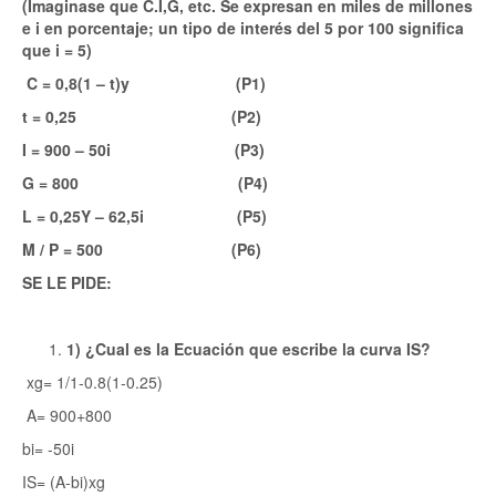
(Imaginase que C.I,G, etc. Se expresan en miles de millones
e i en porcentaje; un tipo de interés del 5 por 100 significa
que i = 5)
C = 0,8(1 – t)y (P1)
t = 0,25 (P2)
I = 900 – 50i (P3)
G = 800 (P4)
L = 0,25Y – 62,5i (P5)
M / P = 500 (P6)
SE LE PIDE:
1) ¿Cual es la Ecuación que escribe la curva IS?
xg= 1/1-0.8(1-0.25)
A= 900+800
bi= -50i
IS= (A-bi)xg