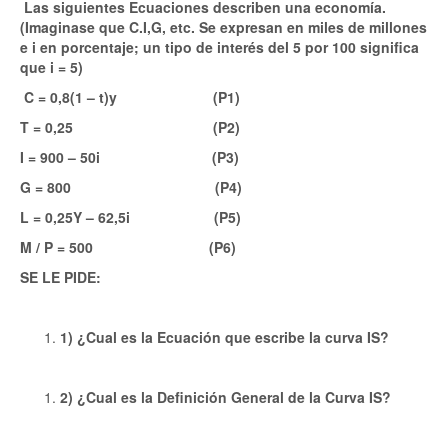
Las siguientes Ecuaciones describen una economía.
(Imaginase que C.I,G, etc. Se expresan en miles de millones
e i en porcentaje; un tipo de interés del 5 por 100 significa
que i = 5)
C = 0,8(1 – t)y (P1)
T = 0,25 (P2)
I = 900 – 50i (P3)
G = 800 (P4)
L = 0,25Y – 62,5i (P5)
M / P = 500 (P6)
SE LE PIDE:
1) ¿Cual es la Ecuación que escribe la curva IS?
2) ¿Cual es la Definición General de la Curva IS?