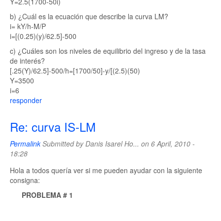
Y=2.5(1700-50i)
b) ¿Cuál es la ecuación que describe la curva LM?
i= kY/h-M/P
i=[(0.25)(y)/62.5]-500
c) ¿Cuáles son los niveles de equilibrio del ingreso y de la tasa
de interés?
[.25(Y)/62.5]-500/h=[1700/50]-y/[(2.5)(50)
Y=3500
i=6
responder
Re: curva IS-LM
Permalink
Submitted by
Danis Isarel Ho...
on 6 April, 2010 -
18:28
Hola a todos quería ver si me pueden ayudar con la siguiente
consigna:
PROBLEMA # 1