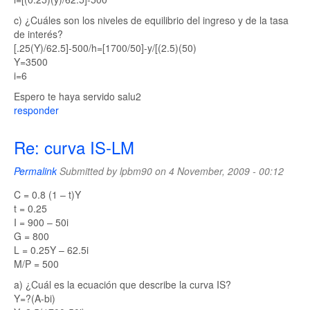
c) ¿Cuáles son los niveles de equilibrio del ingreso y de la tasa
de interés?
[.25(Y)/62.5]-500/h=[1700/50]-y/[(2.5)(50)
Y=3500
i=6
Espero te haya servido salu2
responder
Re: curva IS-LM
Permalink
Submitted by
lpbm90
on 4 November, 2009 - 00:12
C = 0.8 (1 – t)Y
t = 0.25
I = 900 – 50i
G = 800
L = 0.25Y – 62.5i
M/P = 500
a) ¿Cuál es la ecuación que describe la curva IS?
Y=?(A-bi)