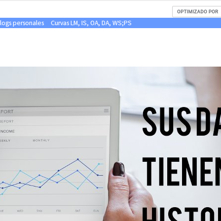
blogs personales
Curvas LM, IS, OA, DA, WS;PS