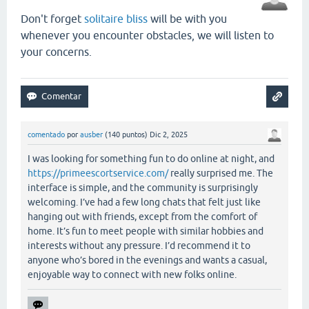
Don't forget
solitaire bliss
will be with you
whenever you encounter obstacles, we will listen to
your concerns.
comentado
por
ausber
(
140
puntos)
Dic 2, 2025
I was looking for something fun to do online at night, and
https://primeescortservice.com/
really surprised me. The
interface is simple, and the community is surprisingly
welcoming. I’ve had a few long chats that felt just like
hanging out with friends, except from the comfort of
home. It’s fun to meet people with similar hobbies and
interests without any pressure. I’d recommend it to
anyone who’s bored in the evenings and wants a casual,
enjoyable way to connect with new folks online.