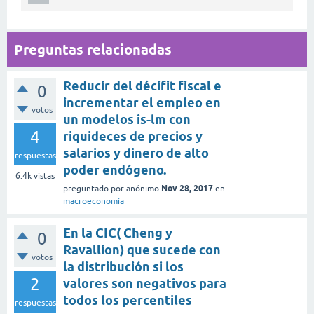
Preguntas relacionadas
Reducir del décifit fiscal e
0
incrementar el empleo en
votos
un modelos is-lm con
4
riquideces de precios y
salarios y dinero de alto
respuestas
poder endógeno.
6.4k
vistas
Nov 28, 2017
preguntado
por
anónimo
en
macroeconomía
En la CIC( Cheng y
0
Ravallion) que sucede con
votos
la distribución si los
2
valores son negativos para
todos los percentiles
respuestas