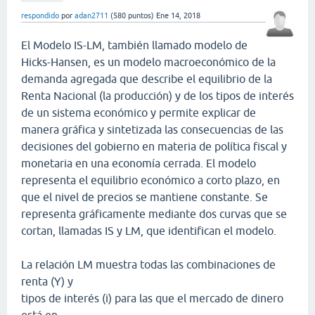
respondido
por
adan2711
(
580
puntos)
Ene 14, 2018
El Modelo IS-LM, también llamado modelo de
Hicks-Hansen, es un modelo macroeconómico de la
demanda agregada que describe el equilibrio de la
Renta Nacional (la producción) y de los tipos de interés
de un sistema económico y permite explicar de
manera gráfica y sintetizada las consecuencias de las
decisiones del gobierno en materia de política fiscal y
monetaria en una economía cerrada. El modelo
representa el equilibrio económico a corto plazo, en
que el nivel de precios se mantiene constante. Se
representa gráficamente mediante dos curvas que se
cortan, llamadas IS y LM, que identifican el modelo.
La relación LM muestra todas las combinaciones de
renta (Y) y
tipos de interés (i) para las que el mercado de dinero