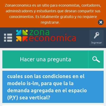
Zonaeconomica es un sitio para economistas, contadores,
administradores y estudiantes que desean compartir sus
conocimientos. Es totalmente gratuito y no requiere
registrarse.
Ingresar
Hacer una pregunta
cuales son las condiciones en el
modelo is-lm, para que la la
demanda agregada en el espacio
(P,Y) sea vertical?