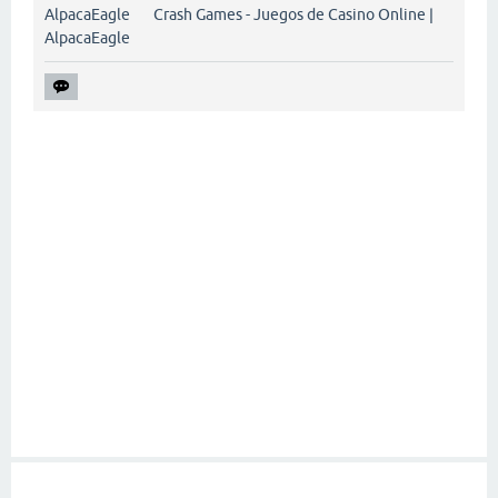
AlpacaEagle Crash Games - Juegos de Casino Online |
AlpacaEagle