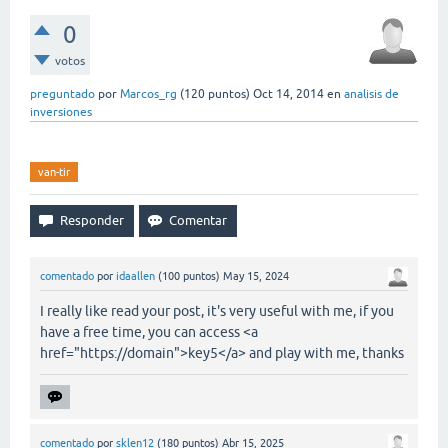
0
votos
preguntado
por
Marcos_rg
(
120
puntos)
Oct 14, 2014
en
analisis de
inversiones
van-tir
comentado
por
idaallen
(
100
puntos)
May 15, 2024
I really like read your post, it's very useful with me, if you
have a free time, you can access <a
href="https://domain">key5</a> and play with me, thanks
comentado
por
sklen12
(
180
puntos)
Abr 15, 2025