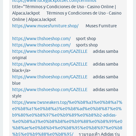
https://www.luckyjackpotbet.com/terminos"
title="Términos y Condiciones de Uso - Casino Online |
AlpacaJackpot Términos y Condiciones de Uso - Casino
Online | AlpacaJackpot
https://www.musesfurniture.shop/
Muses Furniture
https://www.thshoeshop.com/
sport shop
https://www.thshoeshop.com/
sports shop
https://www.thshoeshop.com/GAZELLE
adidas samba
original
https://www.thshoeshop.com/GAZELLE
adidas samba
black</a>
https://www.thshoeshop.com/GAZELLE
adidas samba
blue
https://www.thshoeshop.com/GAZELLE
adidas samba
style
https://www.twsneakers.top/%e0%b8%a3%e0%b8%a7%
e0%b8%a1%e0%b8%a3%e0%b8%ad%e0%b8%87%e0%
b9%80%e0%b8%97%e0%b9%89%e0%b8%b2-adidas-
%e0%b8%a3%e0%b8%b8%e0%b9%88%e0%b8%99%e0
%b8%ae%e0%b8%b4%e0%b8%95%e0%b8%97%e0%b8
%b5%e0%b9%88%e0%b8%95/
รวมรองเท้า Adidas รุ่น