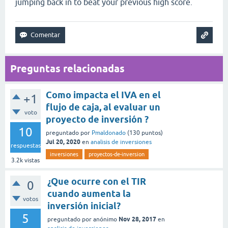
jumping back in to beat your previous high score.
Preguntas relacionadas
Como impacta el IVA en el
+1
flujo de caja, al evaluar un
voto
proyecto de inversión ?
10
preguntado
por
Pmaldonado
(
130
puntos)
Jul 20, 2020
en
analisis de inversiones
respuestas
inversiones
proyectos-de-inversion
3.2k
vistas
¿Que ocurre con el TIR
0
cuando aumenta la
votos
inversión inicial?
5
Nov 28, 2017
preguntado
por
anónimo
en