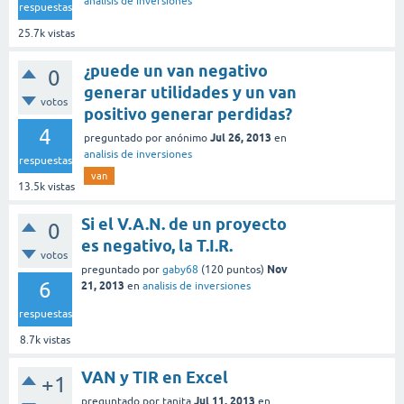
analisis de inversiones
respuestas
25.7k
vistas
¿puede un van negativo
0
generar utilidades y un van
votos
positivo generar perdidas?
4
Jul 26, 2013
preguntado
por
anónimo
en
analisis de inversiones
respuestas
van
13.5k
vistas
Si el V.A.N. de un proyecto
0
es negativo, la T.I.R.
votos
Nov
preguntado
por
gaby68
(
120
puntos)
6
21, 2013
en
analisis de inversiones
respuestas
8.7k
vistas
VAN y TIR en Excel
+1
Jul 11, 2013
preguntado
por
tanita
en