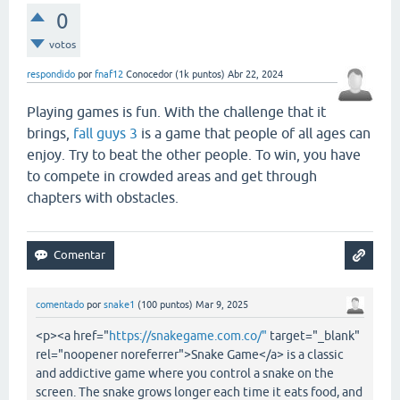
0
votos
respondido
por
fnaf12
Conocedor
(
1k
puntos)
Abr 22, 2024
Playing games is fun. With the challenge that it
brings,
fall guys 3
is a game that people of all ages can
enjoy. Try to beat the other people. To win, you have
to compete in crowded areas and get through
chapters with obstacles.
comentado
por
snake1
(
100
puntos)
Mar 9, 2025
<p><a href="
https://snakegame.com.co/"
target="_blank"
rel="noopener noreferrer">Snake Game</a> is a classic
and addictive game where you control a snake on the
screen. The snake grows longer each time it eats food, and