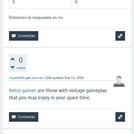
3
X
Entonces la respuesta es no
0
votos
respondido
por
jessicavi
(
260
puntos)
Ene 12, 2024
Retro games
are those with vintage gameplay
that you may enjoy in your spare time.