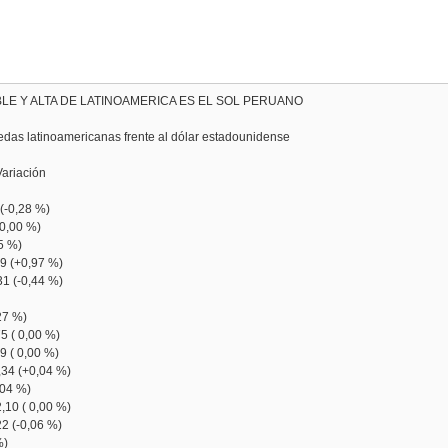
LE Y ALTA DE LATINOAMERICA ES EL SOL PERUANO
das latinoamericanas frente al dólar estadounidense
ariación
(-0,28 %)
 0,00 %)
5 %)
9 (+0,97 %)
1 (-0,44 %)
27 %)
 ( 0,00 %)
 ( 0,00 %)
4 (+0,04 %)
04 %)
10 ( 0,00 %)
 (-0,06 %)
%)