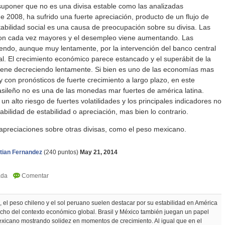
suponer que no es una divisa estable como las analizadas
 2008, ha sufrido una fuerte apreciación, producto de un flujo de
tabilidad social es una causa de preocupación sobre su divisa. Las
son cada vez mayores y el desempleo viene aumentando. Las
endo, aunque muy lentamente, por la intervención del banco central
al. El crecimiento económico parece estancado y el superábit de la
iene decreciendo lentamente. Si bien es uno de las economías mas
 con pronósticos de fuerte crecimiento a largo plazo, en este
asileño no es una de las monedas mar fuertes de américa latina.
un alto riesgo de fuertes volatilidades y los principales indicadores no
abilidad de estabilidad o apreciación, mas bien lo contrario.
apreciaciones sobre otras divisas, como el peso mexicano.
tian Fernandez
(
240
puntos)
May 21, 2014
el peso chileno y el sol peruano suelen destacar por su estabilidad en América
ho del contexto económico global. Brasil y México también juegan un papel
mexicano mostrando solidez en momentos de crecimiento. Al igual que en el