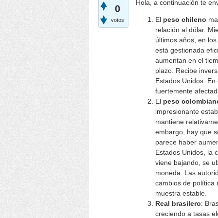
Hola, a continuación te en
0
El
peso chileno
man
votos
relación al dólar. 
últimos años, en los
está gestionada efi
aumentan en el tiemp
plazo. Recibe invers
Estados Unidos. En e
fuertemente afectad
El
peso colombian
impresionante estabi
mantiene relativamen
embargo, hay que se
parece haber aumen
Estados Unidos, la 
viene bajando, se u
moneda. Las autori
cambios de política 
muestra estable.
Real brasilero
: Bra
creciendo a tasas el