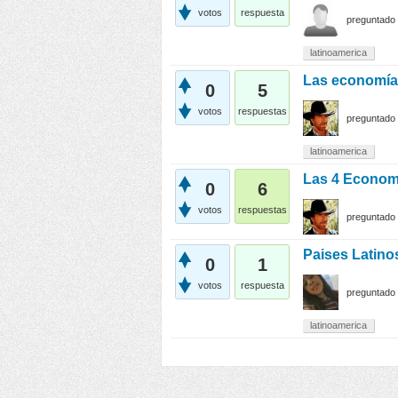
votos
respuesta
preguntado
latinoamerica
Las economía
0
5
votos
respuestas
preguntado
latinoamerica
Las 4 Economi
0
6
votos
respuestas
preguntado
Paises Latin
0
1
votos
respuesta
preguntado
latinoamerica