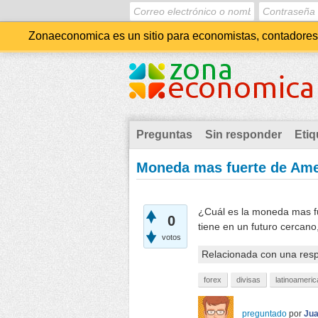
Zonaeconomica es un sitio para economistas, contadores, 
Preguntas
Sin responder
Etiq
Moneda mas fuerte de Ame
¿Cuál es la moneda mas fu
0
tiene en un futuro cercano
votos
Relacionada con una res
forex
divisas
latinoameric
preguntado
por
Jua