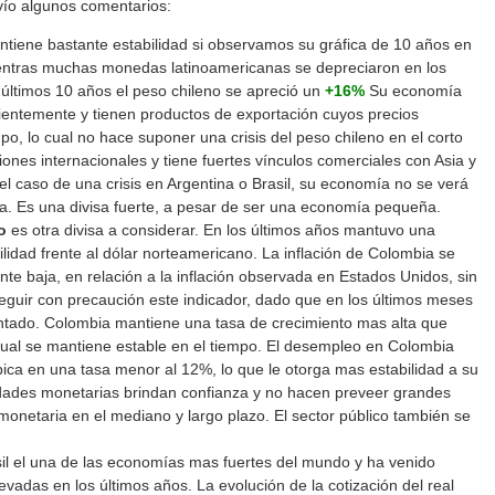
vío algunos comentarios:
tiene bastante estabilidad si observamos su gráfica de 10 años en
Mientras muchas monedas latinoamericanas se depreciaron en los
 últimos 10 años el peso chileno se apreció un
+16%
Su economía
cientemente y tienen productos de exportación cuyos precios
o, lo cual no hace suponer una crisis del peso chileno en el corto
iones internacionales y tiene fuertes vínculos comerciales con Asia y
l caso de una crisis en Argentina o Brasil, su economía no se verá
a. Es una divisa fuerte, a pesar de ser una economía pequeña.
o
es otra divisa a considerar. En los últimos años mantuvo una
lidad frente al dólar norteamericano. La inflación de Colombia se
te baja, en relación a la inflación observada en Estados Unidos, sin
guir con precaución este indicador, dado que en los últimos meses
tado. Colombia mantiene una tasa de crecimiento mas alta que
cual se mantiene estable en el tiempo. El desempleo en Colombia
bica en una tasa menor al 12%, lo que le otorga mas estabilidad a su
dades monetarias brindan confianza y no hacen preveer grandes
monetaria en el mediano y largo plazo. El sector público también se
sil el una de las economías mas fuertes del mundo y ha venido
evadas en los últimos años. La evolución de la cotización del real