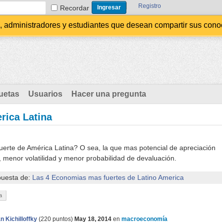
Registro
Recordar
administradores y estudiantes que desean compartir sus conocim
uetas
Usuarios
Hacer una pregunta
rica Latina
erte de América Latina? O sea, la que mas potencial de apreciación
, menor volatilidad y menor probabilidad de devaluación.
puesta de:
Las 4 Economias mas fuertes de Latino America
a
n Kichilloffky
(
220
puntos)
May 18, 2014
en
macroeconomía