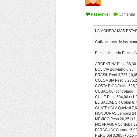
LA MONEDA MAS ESTAB
Cotizaciones de las mone
Países Moneda Precios V
ARGENTINA Peso 36,30 
BOLIVIA Boliviano 6,96 (
BRASIL Real 3,737 (-0,0
COLOMBIA Peso 3.275,2
COSTA RICA Colón 625,3
CUBA 1,00 (controlado)
CHILE Peso 684,80 (+1,
EL SALVADOR Colón 8,75
GUATEMALA Quetzal 7,69
HONDURAS Lempira 24,3
MÉXICO Peso 20,35 (+1,
NICARAGUA Córdoba 32,
PARAGUAY Guaraní 5.922
PERÚ Sol 3,385 (+0,15 