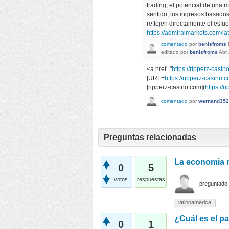
trading, el potencial de una
sentido, los ingresos basados
reflejen directamente el esfue
https://admiralmarkets.com/l
comentado
por
benisfroms
editado
por
benisfroms
Abr 
<a href="
https://ripperz-casi
[URL=
https://ripperz-casino
[ripperz-casino.com](
https://
comentado
por
wernand352
Preguntas relacionadas
La economia 
0
5
votos
respuestas
preguntado
latinoamerica
¿Cuál es el p
0
1