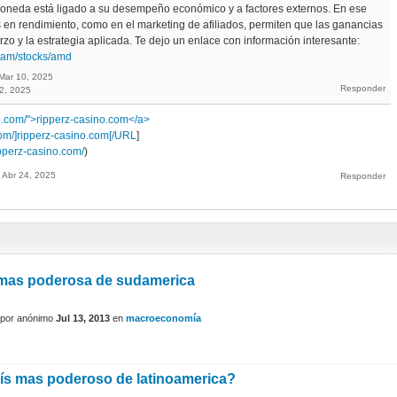
 moneda está ligado a su desempeño económico y a factores externos. En ese
 en rendimiento, como en el marketing de afiliados, permiten que las ganancias
rzo y la estrategia aplicada. Te dejo un enlace con información interesante:
atam/stocks/amd
Mar 10, 2025
2, 2025
no.com/">ripperz-casino.com</a>
.com/]ripperz-casino.com[/URL
]
ripperz-casino.com/
)
Abr 24, 2025
mas poderosa de sudamerica
por
anónimo
Jul 13, 2013
en
macroeconomía
aís mas poderoso de latinoamerica?