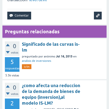
Preguntas relacionadas
Significado de las curvas is-
0
lm
votos
Jul 16, 2013
preguntado
por
anónimo
en
5
analisis de inversiones
is-lm
respuestas
5.5k
vistas
¿como afecta una reduccion
0
de la demanda de bienes de
votos
equipo (inversion),al
2
modelo IS-LM?