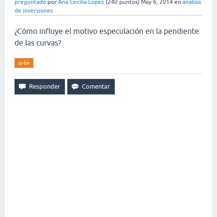
preguntado
por
Ana Cecilia Lopez
(
240
puntos)
May 6, 2014
en
analisis
de inversiones
¿Cómo influye el motivo especulación en la pendiente
de las curvas?
is-lm