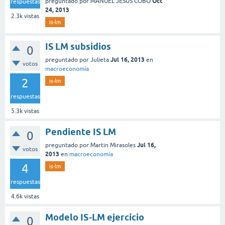
Oct
preguntado
por
MANUEL JESUS COBO
respuestas
24, 2013
2.3k
vistas
is-lm
IS LM subsidios
0
Jul 16, 2013
preguntado
por
Julieta
en
votos
macroeconomía
2
is-lm
respuestas
5.3k
vistas
Pendiente IS LM
0
Jul 16,
preguntado
por
Martin Mirasoles
votos
2013
en
macroeconomía
4
is-lm
respuestas
4.6k
vistas
Modelo IS-LM ejercicio
0