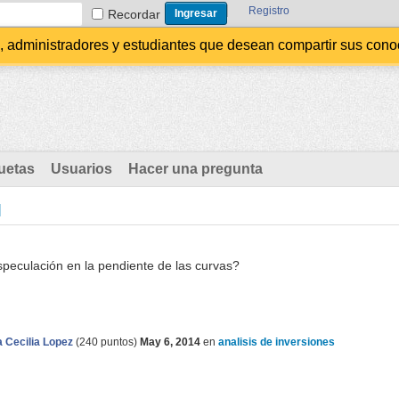
Registro
Recordar
administradores y estudiantes que desean compartir sus conocim
uetas
Usuarios
Hacer una pregunta
M
speculación en la pendiente de las curvas?
 Cecilia Lopez
(
240
puntos)
May 6, 2014
en
analisis de inversiones