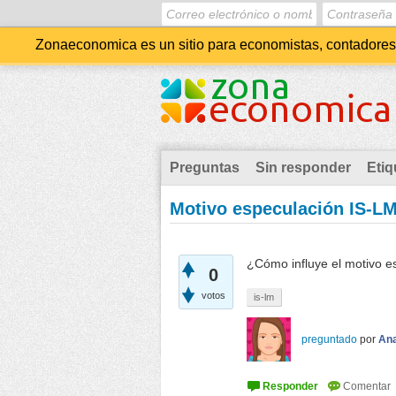
Zonaeconomica es un sitio para economistas, contadores, 
Preguntas
Sin responder
Etiq
Motivo especulación IS-L
¿Cómo influye el motivo e
0
votos
is-lm
preguntado
por
Ana