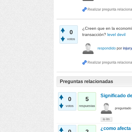
¿Creen que en la economía
0
transacción?
level devil
votos
respondido
por
injur
Preguntas relacionadas
Significado de
0
5
votos
respuestas
preguntado
is-lm
¿como afecta 
0
2