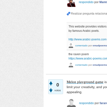
respondido
por
Mann
This website provides visitors
by famous Arabic poets.
http://www.arabic-poems.com
comentado
por
emadpoems
the raven poem
https://www.arabic-poems.co
comentado
por
emadpoems
Melon playground game
is
0
limit your creativity, and 
votos
appealing.
respondido
por
farar