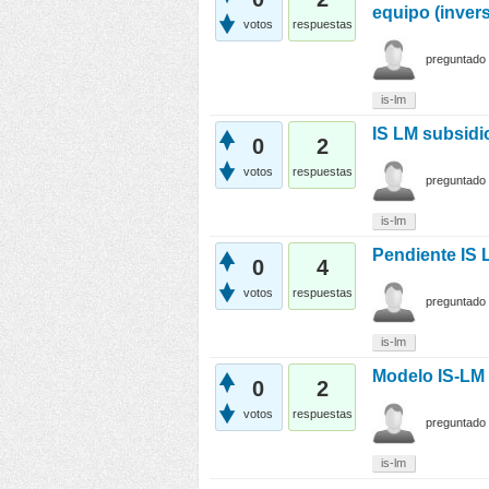
equipo (inver
votos
respuestas
preguntado
is-lm
IS LM subsidi
0
2
votos
respuestas
preguntado
is-lm
Pendiente IS 
0
4
votos
respuestas
preguntado
is-lm
Modelo IS-LM 
0
2
votos
respuestas
preguntado
is-lm