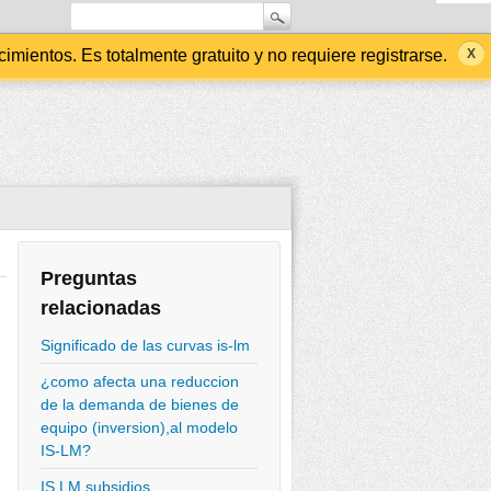
ientos. Es totalmente gratuito y no requiere registrarse.
Preguntas
relacionadas
Significado de las curvas is-lm
¿como afecta una reduccion
de la demanda de bienes de
equipo (inversion),al modelo
IS-LM?
IS LM subsidios