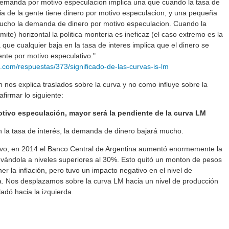
demanda por motivo especulacion implica una que cuando la tasa de
ria de la gente tiene dinero por motivo especulacion, y una pequeña
ucho la demanda de dinero por motivo especulacion. Cuando la
imite) horizontal la politica monteria es ineficaz (el caso extremo es la
a que cualquier baja en la tasa de interes implica que el dinero se
gente por motivo especulativo."
com/respuestas/373/significado-de-las-curvas-is-lm
n nos explica traslados sobre la curva y no como influye sobre la
firmar lo siguiente:
otivo especulación, mayor será la pendiente de la curva LM
la tasa de interés, la demanda de dinero bajará mucho.
ivo, en 2014 el Banco Central de Argentina aumentó enormemente la
levándola a niveles superiores al 30%. Esto quitó un monton de pesos
er la inflación, pero tuvo un impacto negativo en el nivel de
. Nos desplazamos sobre la curva LM hacia un nivel de producción
ladó hacia la izquierda.