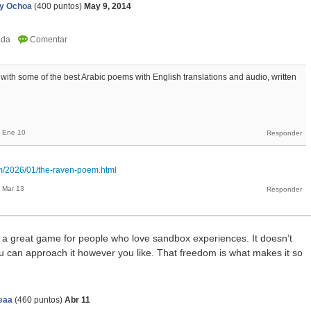
y Ochoa
(
400
puntos)
May 9, 2014
 with some of the best Arabic poems with English translations and audio, written
Ene 10
m/2026/01/the-raven-poem.html
Mar 13
 a great game for people who love sandbox experiences. It doesn’t
you can approach it however you like. That freedom is what makes it so
eaa
(
460
puntos)
Abr 11