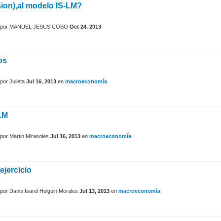
sion),al modelo IS-LM?
por
MANUEL JESUS COBO
Oct 24, 2013
os
por
Julieta
Jul 16, 2013
en
macroeconomía
LM
por
Martin Mirasoles
Jul 16, 2013
en
macroeconomía
ejercicio
por
Danis Isarel Holguin Morales
Jul 13, 2013
en
macroeconomía