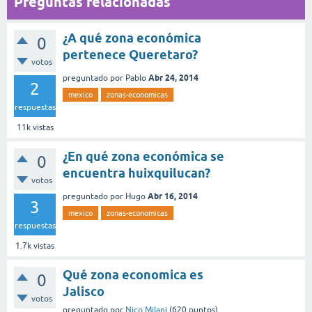
Preguntas relacionadas
¿A qué zona económica
0
pertenece Queretaro?
votos
Abr 24, 2014
preguntado
por
Pablo
2
mexico
zonas-economicas
respuestas
11k
vistas
¿En qué zona económica se
0
encuentra huixquilucan?
votos
Abr 16, 2014
preguntado
por
Hugo
3
mexico
zonas-economicas
respuestas
1.7k
vistas
Qué zona economica es
0
Jalisco
votos
preguntado
por
Nico Milani
(
620
puntos)