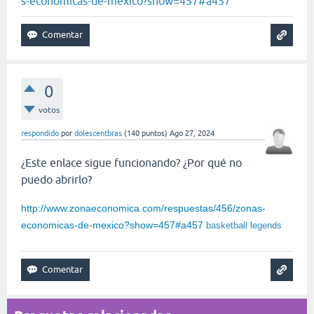
s-economicas-de-mexico?show=457#a457
0
votos
respondido
por
dolescentbras
(
140
puntos)
Ago 27, 2024
¿Este enlace sigue funcionando? ¿Por qué no
puedo abrirlo?
http://www.zonaeconomica.com/respuestas/456/zonas-
economicas-de-mexico?show=457#a457
basketball legends