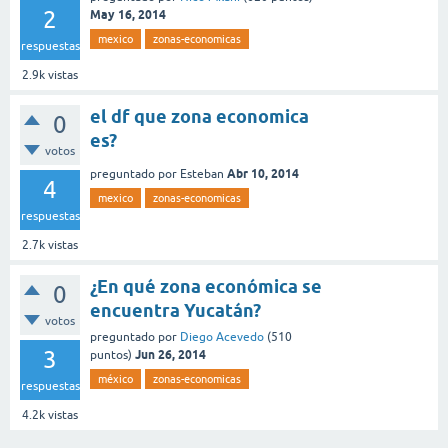
2
May 16, 2014
mexico
zonas-economicas
respuestas
2.9k
vistas
el df que zona economica
0
es?
votos
Abr 10, 2014
preguntado
por
Esteban
4
mexico
zonas-economicas
respuestas
2.7k
vistas
¿En qué zona económica se
0
encuentra Yucatán?
votos
preguntado
por
Diego Acevedo
(
510
3
Jun 26, 2014
puntos)
méxico
zonas-economicas
respuestas
4.2k
vistas