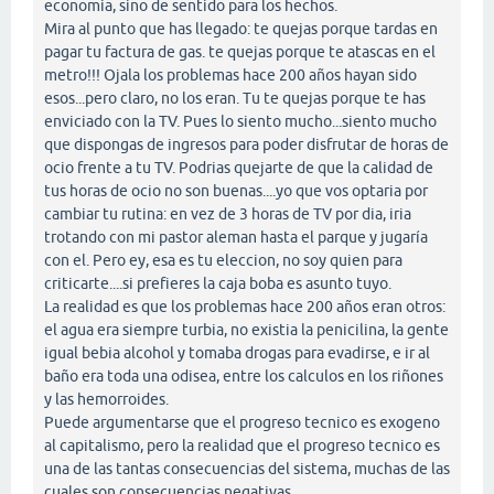
economia, sino de sentido para los hechos.
Mira al punto que has llegado: te quejas porque tardas en
pagar tu factura de gas. te quejas porque te atascas en el
metro!!! Ojala los problemas hace 200 años hayan sido
esos...pero claro, no los eran. Tu te quejas porque te has
enviciado con la TV. Pues lo siento mucho...siento mucho
que dispongas de ingresos para poder disfrutar de horas de
ocio frente a tu TV. Podrias quejarte de que la calidad de
tus horas de ocio no son buenas....yo que vos optaria por
cambiar tu rutina: en vez de 3 horas de TV por dia, iria
trotando con mi pastor aleman hasta el parque y jugaría
con el. Pero ey, esa es tu eleccion, no soy quien para
criticarte....si prefieres la caja boba es asunto tuyo.
La realidad es que los problemas hace 200 años eran otros:
el agua era siempre turbia, no existia la penicilina, la gente
igual bebia alcohol y tomaba drogas para evadirse, e ir al
baño era toda una odisea, entre los calculos en los riñones
y las hemorroides.
Puede argumentarse que el progreso tecnico es exogeno
al capitalismo, pero la realidad que el progreso tecnico es
una de las tantas consecuencias del sistema, muchas de las
cuales son consecuencias negativas.