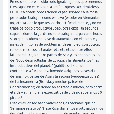
En esto siempre ha sido todo igual, digamos que tenemos
tres capas en este planeta, los 'Europeos Occidentales y
EEUU' en donde todos tienen el pan servido en la mesa,
pero todos trabajan como esclavo (estube en Alemania e
Inglaterra, con lo que respondo justificadamente, y no en
trabajos 'poco productivos', pablito's I dixit); la segunda
capa en donde la gente no solo trabaja una parva de horas
sino que tambien convive diariamente con el hambre y
miles de millones de problemas (desempleo, corrupción,
robo de recursos naturales, etc etc etc), entre ellos
latinoamerica, algunos paises de Asia y las economias no
del 'todo desarrolladas' de Europa; y finalmente los 'mas
improductivos del planeta' (pablito's dixit II), el
continente Africano (excluyendo a algunos países al sur
del mismo), paises de Asia y la escoria (vergüenza quizá)
de Latinoamérica (Bolivia, y muchos paíces de
Centroamerica) en donde no se trabaja mucho, pero entre
el sida y el hambre la expectativa de vida no supera los 30
pirulos!
Esto es así desde hace varios años, es probable que en
'terminos relativos' (frase Ricardiana) los afortunados y los
desafortunados vayan cambiando de nombre, pero es una