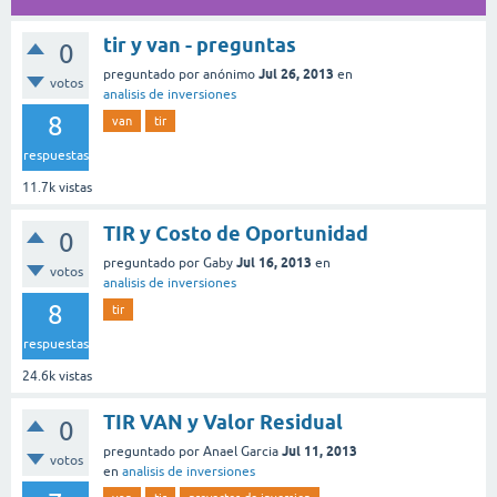
tir y van - preguntas
0
Jul 26, 2013
preguntado
por
anónimo
en
votos
analisis de inversiones
8
van
tir
respuestas
11.7k
vistas
TIR y Costo de Oportunidad
0
Jul 16, 2013
preguntado
por
Gaby
en
votos
analisis de inversiones
8
tir
respuestas
24.6k
vistas
TIR VAN y Valor Residual
0
Jul 11, 2013
preguntado
por
Anael Garcia
votos
en
analisis de inversiones