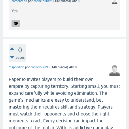
comentado
por
conhelburn93
(
140
puntos)
Abr 8
Yes
0
votos
respondido
por
conhelburn93
(
140
puntos)
Abr 8
Paper io invites players to build their own
empire by capturing territory. Starting small, you must
expand carefully while avoiding elimination. The
game’s mechanics are easy to understand, but
mastering them requires skill and strategy. Players
must watch their opponents and choose the right
moments to act. Every decision can impact the
outcome of the match. With its addictive gameplay