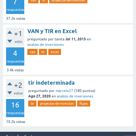
7
van
tir
proyectos-de-inversion
respuestas
37.2k
vistas
VAN y TIR en Excel
+1
Jul 11, 2013
preguntado
por
tanita
en
voto
analisis de inversiones
4
van
tir
excel
respuestas
3.4k
vistas
tir indeterminada
+2
preguntado
por
marcelo27
(
180
puntos)
votos
Ago 27, 2020
en
analisis de inversiones
16
tir
proyectos-de-inversion
flujos
respuestas
10.2k
vistas