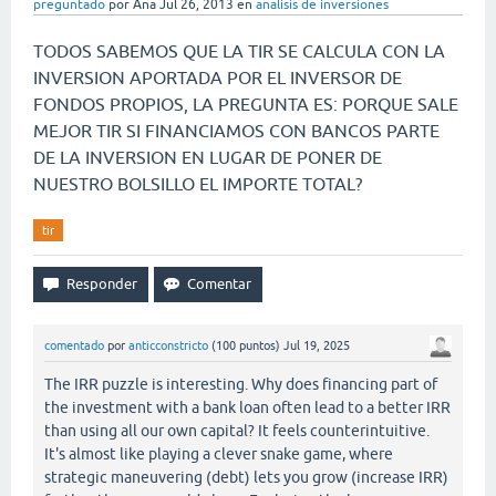
preguntado
por
Ana
Jul 26, 2013
en
analisis de inversiones
TODOS SABEMOS QUE LA TIR SE CALCULA CON LA
INVERSION APORTADA POR EL INVERSOR DE
FONDOS PROPIOS, LA PREGUNTA ES: PORQUE SALE
MEJOR TIR SI FINANCIAMOS CON BANCOS PARTE
DE LA INVERSION EN LUGAR DE PONER DE
NUESTRO BOLSILLO EL IMPORTE TOTAL?
tir
comentado
por
anticconstricto
(
100
puntos)
Jul 19, 2025
The IRR puzzle is interesting. Why does financing part of
the investment with a bank loan often lead to a better IRR
than using all our own capital? It feels counterintuitive.
It's almost like playing a clever snake game, where
strategic maneuvering (debt) lets you grow (increase IRR)