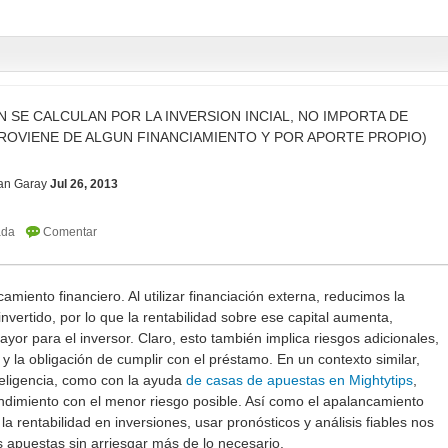
N SE CALCULAN POR LA INVERSION INCIAL, NO IMPORTA DE
ROVIENE DE ALGUN FINANCIAMIENTO Y POR APORTE PROPIO)
ian Garay
Jul 26, 2013
amiento financiero. Al utilizar financiación externa, reducimos la
invertido, por lo que la rentabilidad sobre ese capital aumenta,
yor para el inversor. Claro, esto también implica riesgos adicionales,
y la obligación de cumplir con el préstamo. En un contexto similar,
eligencia, como con la ayuda
de casas de apuestas en Mightytips
,
dimiento con el menor riesgo posible. Así como el apalancamiento
a rentabilidad en inversiones, usar pronósticos y análisis fiables nos
 apuestas sin arriesgar más de lo necesario.