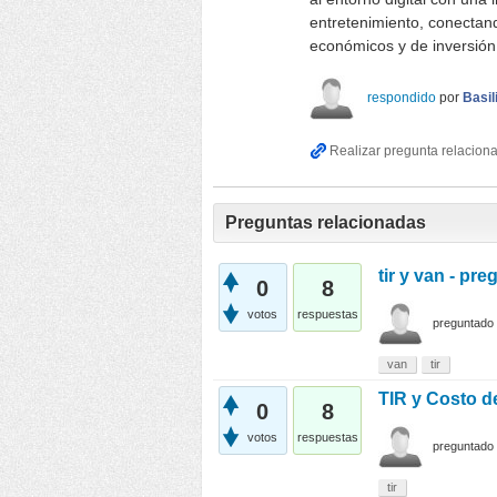
entretenimiento, conectan
económicos y de inversión
respondido
por
Basil
Preguntas relacionadas
tir y van - pr
0
8
votos
respuestas
preguntado
van
tir
TIR y Costo d
0
8
votos
respuestas
preguntado
tir