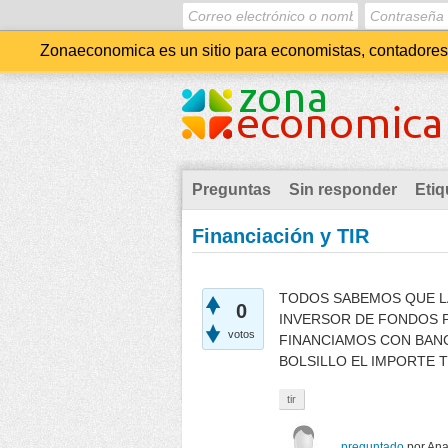
Zonaeconomica es un sitio para economistas, contadores, 
Preguntas
Sin responder
Etiq
Financiación y TIR
TODOS SABEMOS QUE LA
0
INVERSOR DE FONDOS P
votos
FINANCIAMOS CON BANC
BOLSILLO EL IMPORTE 
tir
preguntado
por
An