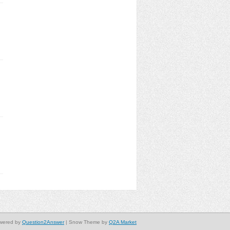
wered by
Question2Answer
| Snow Theme by
Q2A Market