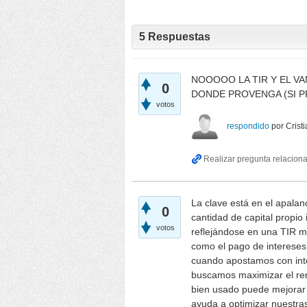
5
Respuestas
NOOOOO LA TIR Y EL VA
0
DONDE PROVENGA (SI P
votos
respondido
por
Crist
La clave está en el apalanc
0
cantidad de capital propio 
votos
reflejándose en una TIR ma
como el pago de intereses 
cuando apostamos con int
buscamos maximizar el ren
bien usado puede mejorar l
ayuda a optimizar nuestras