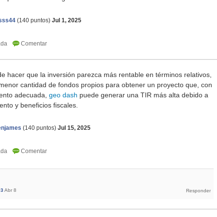
sss44
(
140
puntos)
Jul 1, 2025
e hacer que la inversión parezca más rentable en términos relativos,
enor cantidad de fondos propios para obtener un proyecto que, con
miento adecuada,
geo dash
puede generar una TIR más alta debido a
nto y beneficios fiscales.
tenjames
(
140
puntos)
Jul 15, 2025
93
Abr 8