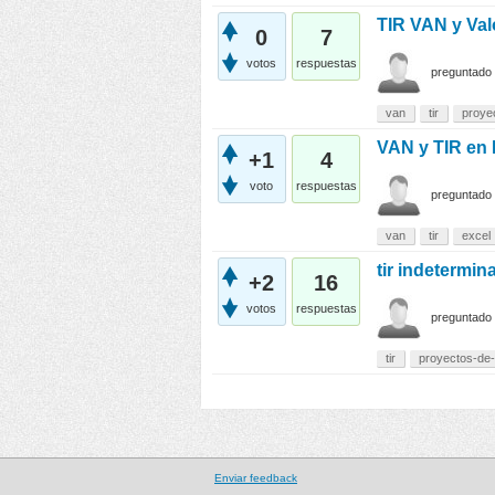
TIR VAN y Val
0
7
votos
respuestas
preguntado
van
tir
proye
VAN y TIR en 
+1
4
voto
respuestas
preguntado
van
tir
excel
tir indetermin
+2
16
votos
respuestas
preguntado
tir
proyectos-de-
Enviar feedback