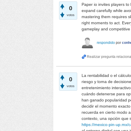
Paper io invites players to
0
expand carefully while avo
votos
mastering them requires sk
right moments to act. Ever
gameplay and competitive
respondido
por
conh
La rentabilidad o el cálcu
0
riesgo y toma de decisiones
votos
entretenimiento interacti
cuándo detenerse para opt
han ganado popularidad po
decidir el momento exacto
recuerda en cierto modo a 
contexto, una opción que 
https://mexico-pin-up.mx/c
al entorno digital con una 