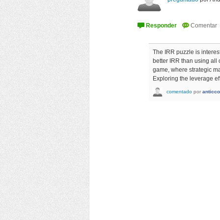
The IRR puzzle is interes
better IRR than using all 
game, where strategic ma
Exploring the leverage ef
comentado
por
anticco