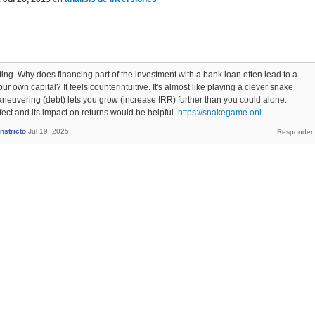
ting. Why does financing part of the investment with a bank loan often lead to a
our own capital? It feels counterintuitive. It's almost like playing a clever snake
neuvering (debt) lets you grow (increase IRR) further than you could alone.
fect and its impact on returns would be helpful.
https://snakegame.onl
nstricto
Jul 19, 2025