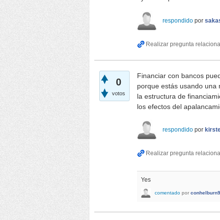
respondido
por
saka
Financiar con bancos pued
0
porque estás usando una m
votos
la estructura de financia
los efectos del apalancamie
respondido
por
kirs
Yes
comentado
por
conhelburn