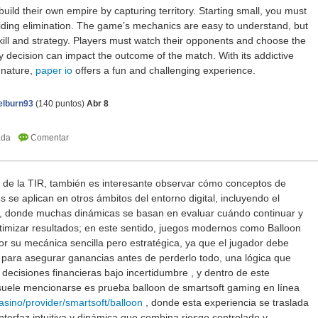
 build their own empire by capturing territory. Starting small, you must
iding elimination. The game’s mechanics are easy to understand, but
ill and strategy. Players must watch their opponents and choose the
y decision can impact the outcome of the match. With its addictive
 nature,
paper io
offers a fun and challenging experience.
elburn93
(
140
puntos)
Abr 8
lo de la TIR, también es interesante observar cómo conceptos de
 se aplican en otros ámbitos del entorno digital, incluyendo el
vo, donde muchas dinámicas se basan en evaluar cuándo continuar y
imizar resultados; en este sentido, juegos modernos como Balloon
r su mecánica sencilla pero estratégica, ya que el jugador debe
 para asegurar ganancias antes de perderlo todo, una lógica que
decisiones financieras bajo incertidumbre , y dentro de este
suele mencionarse es prueba balloon de smartsoft gaming en línea
asino/provider/smartsoft/balloon
, donde esta experiencia se traslada
interfaz intuitiva y dinámica que combina riesgo controlado y