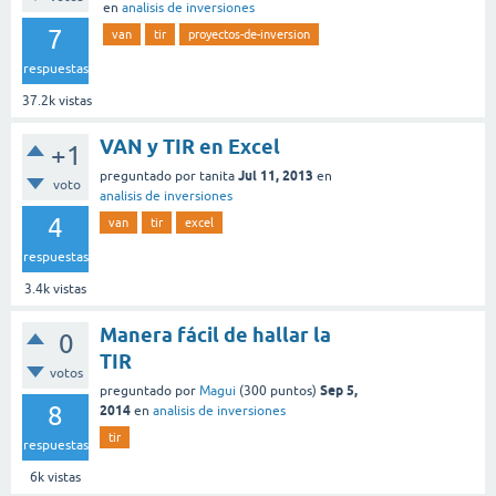
en
analisis de inversiones
7
van
tir
proyectos-de-inversion
respuestas
37.2k
vistas
VAN y TIR en Excel
+1
Jul 11, 2013
preguntado
por
tanita
en
voto
analisis de inversiones
4
van
tir
excel
respuestas
3.4k
vistas
Manera fácil de hallar la
0
TIR
votos
Sep 5,
preguntado
por
Magui
(
300
puntos)
8
2014
en
analisis de inversiones
tir
respuestas
6k
vistas