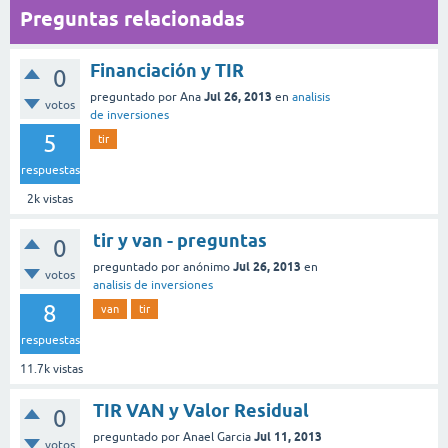
Preguntas relacionadas
Financiación y TIR
0
Jul 26, 2013
preguntado
por
Ana
en
analisis
votos
de inversiones
5
tir
respuestas
2k
vistas
tir y van - preguntas
0
Jul 26, 2013
preguntado
por
anónimo
en
votos
analisis de inversiones
8
van
tir
respuestas
11.7k
vistas
TIR VAN y Valor Residual
0
Jul 11, 2013
preguntado
por
Anael Garcia
votos