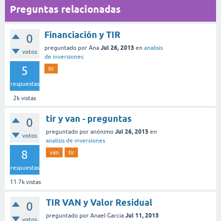
Preguntas relacionadas
Financiación y TIR
0
Jul 26, 2013
preguntado
por
Ana
en
analisis
votos
de inversiones
5
tir
respuestas
2k
vistas
tir y van - preguntas
0
Jul 26, 2013
preguntado
por
anónimo
en
votos
analisis de inversiones
8
van
tir
respuestas
11.7k
vistas
TIR VAN y Valor Residual
0
Jul 11, 2013
preguntado
por
Anael Garcia
votos