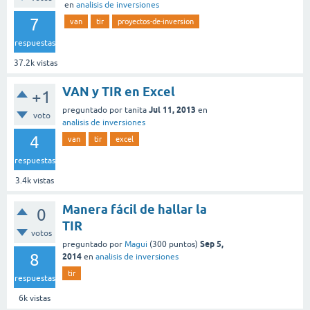
en
analisis de inversiones
7
van
tir
proyectos-de-inversion
respuestas
37.2k
vistas
VAN y TIR en Excel
+1
Jul 11, 2013
preguntado
por
tanita
en
voto
analisis de inversiones
4
van
tir
excel
respuestas
3.4k
vistas
Manera fácil de hallar la
0
TIR
votos
Sep 5,
preguntado
por
Magui
(
300
puntos)
8
2014
en
analisis de inversiones
tir
respuestas
6k
vistas