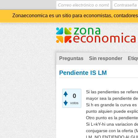
Zonaeconomica es un sitio para economistas, contadores, 
Preguntas
Sin responder
Etiq
Pendiente IS LM
Si las pendientes se refie
0
mayor sea la pendiente de 
votos
Si h es grande la curva es
punto alquien puede expli
Otro punto es la pendient
Si L=kY-hi una variacion d
conjugarse con la oferta (
LM, NO ENTIENDO ALGU