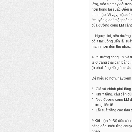
lớn), một sự thay đổi tro
hơn trong lãi suất. Điều 
thu nhập. Vì vậy, mặc dù 
"chuyển giao" một phần h
của đường cong LM càng 
Ngược lại, nếu đường co
có ít tác động đến lãi su
mạnh hơn đến thu nhập.
4. **Đường cong LM và thị
tệ ở trạng thái cân bằng. 
(i) phải tăng để giảm cầ
Để hiểu rõ hơn, hãy xem x
* Giả sử chính phủ tăng c
* Khi Y tăng, cầu tiền cũ
* Nếu đường cong LM dốc (
trường tiền tệ.
* Lãi suất tăng cao làm 
**Kết luận:** Độ dốc c
càng dốc, hiệu ứng chuyển
nhập.