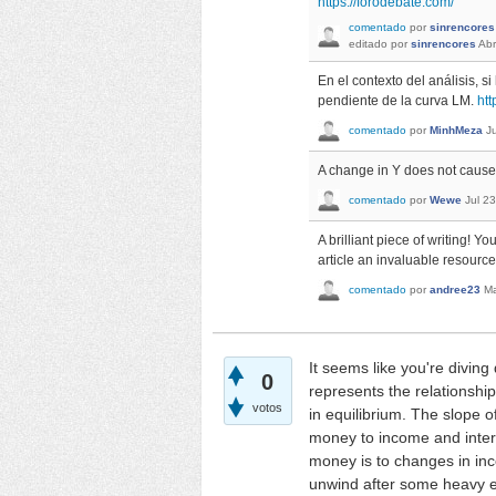
https://forodebate.com/
comentado
por
sinrencores
editado
por
sinrencores
Abr
En el contexto del análisis, s
pendiente de la curva LM.
htt
comentado
por
MinhMeza
J
A change in Y does not cause 
comentado
por
Wewe
Jul 2
A brilliant piece of writing! 
article an invaluable resource
comentado
por
andree23
Ma
It seems like you're divin
0
represents the relationsh
votos
in equilibrium. The slope 
money to income and intere
money is to changes in in
unwind after some heavy 