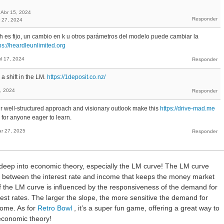
Abr 15, 2024
 27, 2024
i h es fijo, un cambio en k u otros parámetros del modelo puede cambiar la
ps://heardleunlimited.org
ul 17, 2024
a shift in the LM.
https://1deposit.co.nz/
3, 2024
Your well-structured approach and visionary outlook make this
https://drive-mad.me
 for anyone eager to learn.
r 27, 2025
g deep into economic theory, especially the LM curve! The LM curve
ip between the interest rate and income that keeps the money market
of the LM curve is influenced by the responsiveness of the demand for
st rates. The larger the slope, the more sensitive the demand for
come. As for
Retro Bowl
, it’s a super fun game, offering a great way to
economic theory!