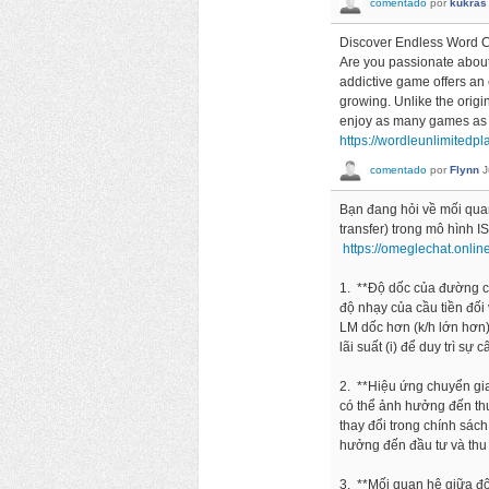
comentado
por
kukras
Discover Endless Word C
Are you passionate about 
addictive game offers an
growing. Unlike the origi
enjoy as many games as 
https://wordleunlimitedpla
comentado
por
Flynn
J
Bạn đang hỏi về mối qua
transfer) trong mô hình I
https://omeglechat.online
1. **Độ dốc của đường c
độ nhạy của cầu tiền đối 
LM dốc hơn (k/h lớn hơn) 
lãi suất (i) để duy trì sự 
2. **Hiệu ứng chuyển gia
có thể ảnh hưởng đến th
thay đổi trong chính sách
hưởng đến đầu tư và thu
3. **Mối quan hệ giữa đ