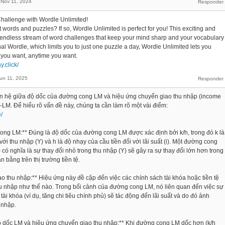
Nov 11, 2024
hallenge with Wordle Unlimited!
words and puzzles? If so, Wordle Unlimited is perfect for you! This exciting and
 endless stream of word challenges that keep your mind sharp and your vocabulary
nal Wordle, which limits you to just one puzzle a day, Wordle Unlimited lets you
you want, anytime you want.
y.click/
un 11, 2025
n hệ giữa độ dốc của đường cong LM và hiệu ứng chuyển giao thu nhập (income
S-LM. Để hiểu rõ vấn đề này, chúng ta cần làm rõ một vài điểm:
/
ong LM:** Đúng là độ dốc của đường cong LM được xác định bởi k/h, trong đó k là
với thu nhập (Y) và h là độ nhạy của cầu tiền đối với lãi suất (i). Một đường cong
có nghĩa là sự thay đổi nhỏ trong thu nhập (Y) sẽ gây ra sự thay đổi lớn hơn trong
cân bằng trên thị trường tiền tệ.
o thu nhập:** Hiệu ứng này đề cập đến việc các chính sách tài khóa hoặc tiền tệ
u nhập như thế nào. Trong bối cảnh của đường cong LM, nó liên quan đến việc sự
 tài khóa (ví dụ, tăng chi tiêu chính phủ) sẽ tác động đến lãi suất và do đó ảnh
 nhập.
ộ dốc LM và hiệu ứng chuyển giao thu nhập:** Khi đường cong LM dốc hơn (k/h