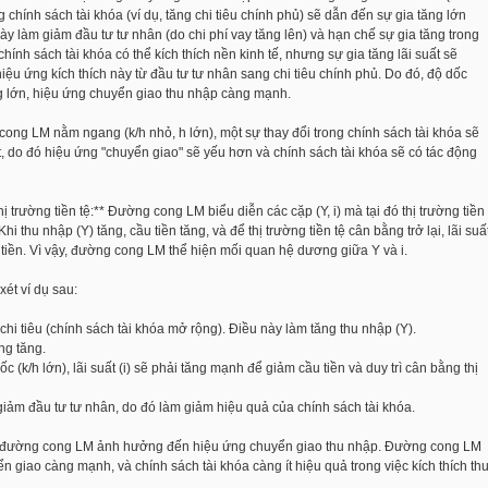
ng chính sách tài khóa (ví dụ, tăng chi tiêu chính phủ) sẽ dẫn đến sự gia tăng lớn
này làm giảm đầu tư tư nhân (do chi phí vay tăng lên) và hạn chế sự gia tăng trong
chính sách tài khóa có thể kích thích nền kinh tế, nhưng sự gia tăng lãi suất sẽ
iệu ứng kích thích này từ đầu tư tư nhân sang chi tiêu chính phủ. Do đó, độ dốc
lớn, hiệu ứng chuyển giao thu nhập càng mạnh.
ng LM nằm ngang (k/h nhỏ, h lớn), một sự thay đổi trong chính sách tài khóa sẽ
ất, do đó hiệu ứng "chuyển giao" sẽ yếu hơn và chính sách tài khóa sẽ có tác động
 trường tiền tệ:** Đường cong LM biểu diễn các cặp (Y, i) mà tại đó thị trường tiền
Khi thu nhập (Y) tăng, cầu tiền tăng, và để thị trường tiền tệ cân bằng trở lại, lãi suấ
u tiền. Vì vậy, đường cong LM thể hiện mối quan hệ dương giữa Y và i.
ét ví dụ sau:
hi tiêu (chính sách tài khóa mở rộng). Điều này làm tăng thu nhập (Y).
ng tăng.
k/h lớn), lãi suất (i) sẽ phải tăng mạnh để giảm cầu tiền và duy trì cân bằng thị
giảm đầu tư tư nhân, do đó làm giảm hiệu quả của chính sách tài khóa.
ủa đường cong LM ảnh hưởng đến hiệu ứng chuyển giao thu nhập. Đường cong LM
 giao càng mạnh, và chính sách tài khóa càng ít hiệu quả trong việc kích thích th