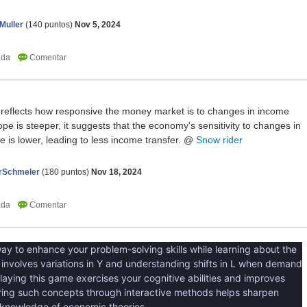
Muller
(
140
puntos)
Nov 5, 2024
 reflects how responsive the money market is to changes in income
lope is steeper, it suggests that the economy's sensitivity to changes in
s lower, leading to less income transfer. @
Snow rider
erSchmeler
(
180
puntos)
Nov 18, 2024
ay to enhance your problem-solving skills while learning about the
 involves variations in Y and understanding shifts in L when demand
laying this game exercises your cognitive abilities and improves
ering such concepts through interactive methods helps sharpen
 knowledge of economic theories.