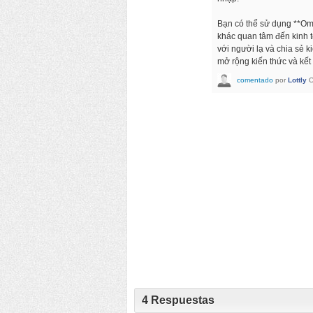
Bạn có thể sử dụng **Ome
khác quan tâm đến kinh t
với người lạ và chia sẻ k
mở rộng kiến thức và kế
comentado
por
Lottly
O
4
Respuestas