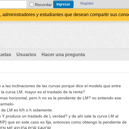
Registro
Recordar
administradores y estudiantes que desean compartir sus conocim
uetas
Usuarios
Hacer una pregunta
re a las inclinaciones de las curvas porque dice el modelo que entre
la curva LM, mayor es el traslado de la renta?
 mas horizontal, pero h no es la pendiente de LM? no entiendo ese
carmelo-
e de LM es k/h o h solamente.
e Y produce un traslado de L verdad? y de ahi sale la curva LM al
M/P) que en este caso es fija, entonces como obtengo la pendiente de
IEN ME AYUDA POR FAVOR