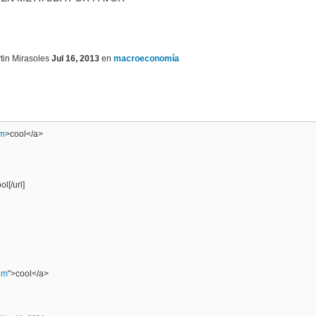
tin Mirasoles
Jul 16, 2013
en
macroeconomía
om
>cool</a>
ol[/url]
om
">cool</a>