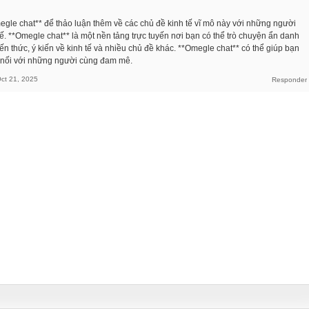
gle chat** để thảo luận thêm về các chủ đề kinh tế vĩ mô này với những người
ế. **Omegle chat** là một nền tảng trực tuyến nơi bạn có thể trò chuyện ẩn danh
iến thức, ý kiến về kinh tế và nhiều chủ đề khác. **Omegle chat** có thể giúp bạn
t nối với những người cùng đam mê.
ct 21, 2025