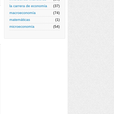
la carrera de economía
(37)
macroeconomía
(74)
matemáticas
(1)
microeconomía
(54)