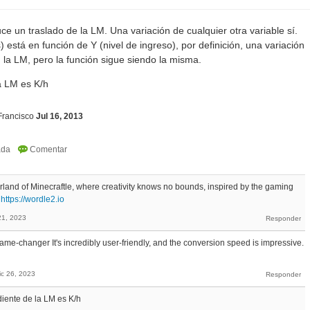
ce un traslado de la LM. Una variación de cualquier otra variable sí.
s) está en función de Y (nivel de ingreso), por definición, una variación
n la LM, pero la función sigue siendo la misma.
a LM es K/h
Francisco
Jul 16, 2013
rland of Minecraftle, where creativity knows no bounds, inspired by the gaming
.
https://wordle2.io
21, 2023
ame-changer It's incredibly user-friendly, and the conversion speed is impressive.
ic 26, 2023
diente de la LM es K/h