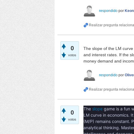
respondido
por
Keon
0
The slope of the LM curve
and interest rates. If the s
votos
money demand and income i
respondido
por
Oliv
The
slope
game is a fun w
0
LM curve in economics. It
votos
(M/P) remains constant. P
analytical thinking. Mast
intelligence and deepens