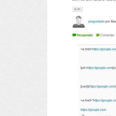
is-lm
preguntado
por
Mar
<a href=
https://google.c
[url=
https://google.com
]co
[cool](
https://google.com
)
<a href="
https://google.c
https://google.com