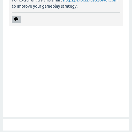
For extra fun, try this smart
https://blockblasttsolver.com
to improve your gameplay strategy.