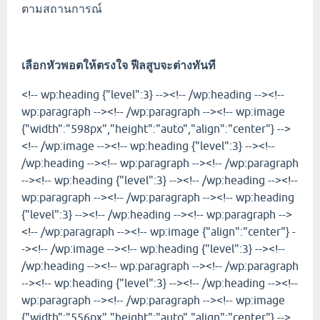
ตามสถานการณ์
เลือกหัวพอตให้ตรงใจ ฟีลสูบจะต่างทันที
<!-- wp:heading {"level":3} --><!-- /wp:heading --><!--
wp:paragraph --><!-- /wp:paragraph --><!-- wp:image
{"width":"598px","height":"auto","align":"center"} -->
<!-- /wp:image --><!-- wp:heading {"level":3} --><!--
/wp:heading --><!-- wp:paragraph --><!-- /wp:paragraph
--><!-- wp:heading {"level":3} --><!-- /wp:heading --><!--
wp:paragraph --><!-- /wp:paragraph --><!-- wp:heading
{"level":3} --><!-- /wp:heading --><!-- wp:paragraph -->
<!-- /wp:paragraph --><!-- wp:image {"align":"center"} -
-><!-- /wp:image --><!-- wp:heading {"level":3} --><!--
/wp:heading --><!-- wp:paragraph --><!-- /wp:paragraph
--><!-- wp:heading {"level":3} --><!-- /wp:heading --><!--
wp:paragraph --><!-- /wp:paragraph --><!-- wp:image
{"width":"556px","height":"auto","align":"center"} -->