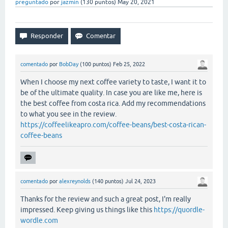
preguntado
por
jazmin
(
130
puntos)
May 20, 2021
comentado
por
BobDay
(
100
puntos)
Feb 25, 2022
When I choose my next coffee variety to taste, I want it to
be of the ultimate quality. In case you are like me, here is
the best coffee from costa rica. Add my recommendations
to what you see in the review.
https://coffeelikeapro.com/coffee-beans/best-costa-rican-
coffee-beans
comentado
por
alexreynolds
(
140
puntos)
Jul 24, 2023
Thanks for the review and such a great post, I'm really
impressed. Keep giving us things like this
https://quordle-
wordle.com