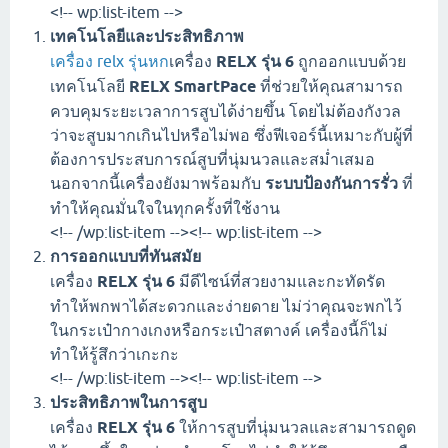
<!-- wp:list-item -->
เทคโนโลยีและประสิทธิภาพ
เครื่อง relx รุ่นหก
เครื่อง
RELX รุ่น 6
ถูกออกแบบด้วย
เทคโนโลยี
RELX SmartPace
ที่ช่วยให้คุณสามารถ
ควบคุมระยะเวลาการสูบได้ง่ายขึ้น โดยไม่ต้องกังวล
ว่าจะสูบมากเกินไปหรือไม่พอ ซึ่งฟีเจอร์นี้เหมาะกับผู้ที่
ต้องการประสบการณ์สูบที่นุ่มนวลและสม่ำเสมอ
นอกจากนี้เครื่องยังมาพร้อมกับ
ระบบป้องกันการรั่ว
ที่
ทำให้คุณมั่นใจในทุกครั้งที่ใช้งาน
<!-- /wp:list-item --><!-- wp:list-item -->
การออกแบบที่ทันสมัย
เครื่อง
RELX รุ่น 6
มีดีไซน์ที่สวยงามและกะทัดรัด
ทำให้พกพาได้สะดวกและง่ายดาย ไม่ว่าคุณจะพกไว้
ในกระเป๋ากางเกงหรือกระเป๋าสตางค์ เครื่องนี้ก็ไม่
ทำให้รู้สึกว่าเกะกะ
<!-- /wp:list-item --><!-- wp:list-item -->
ประสิทธิภาพในการสูบ
เครื่อง
RELX รุ่น 6
ให้การสูบที่นุ่มนวลและสามารถดูด