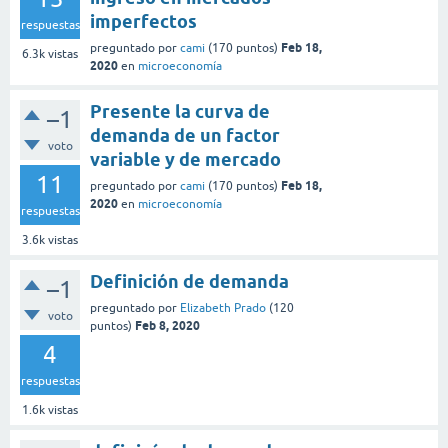
imperfectos
respuestas
Feb 18,
preguntado
por
cami
(
170
puntos)
6.3k
vistas
2020
en
microeconomía
Presente la curva de
–1
demanda de un factor
voto
variable y de mercado
11
Feb 18,
preguntado
por
cami
(
170
puntos)
2020
en
microeconomía
respuestas
3.6k
vistas
Definición de demanda
–1
preguntado
por
Elizabeth Prado
(
120
voto
Feb 8, 2020
puntos)
4
respuestas
1.6k
vistas