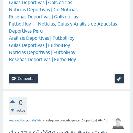
Guías Deportivas | GolNoticias
Noticias Deportivas | GolNoticias
Reseñas Deportivas | GolNoticias
FutbolHoy — Noticias, Guias y Analisis de Apuestas
Deportivas Peru
Análisis Deportivas | FutbolHoy
Guías Deportivas | FutbolHoy
Noticias Deportivas | FutbolHoy
Reseñas Deportivas | FutbolHoy
0
votos
respondido
por
ahr147
Prestigioso contribuyente
(
6k
puntos)
Abr 13
เลือก RELX ยังไงให้ปัง? รวมตัวฮิต ฟีลนุ่ม กลิ่นชัด