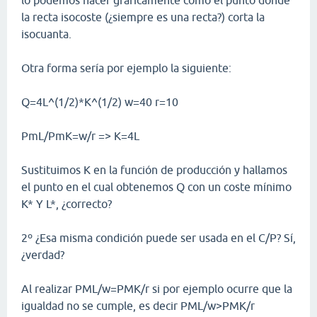
lo podemos hacer gráficamente como el punto donde
la recta isocoste (¿siempre es una recta?) corta la
isocuanta.
Otra forma sería por ejemplo la siguiente:
Q=4L^(1/2)*K^(1/2) w=40 r=10
PmL/PmK=w/r => K=4L
Sustituimos K en la función de producción y hallamos
el punto en el cual obtenemos Q con un coste mínimo
K* Y L*, ¿correcto?
2º ¿Esa misma condición puede ser usada en el C/P? Sí,
¿verdad?
Al realizar PML/w=PMK/r si por ejemplo ocurre que la
igualdad no se cumple, es decir PML/w>PMK/r