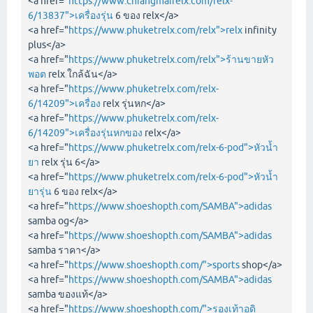
<a href="
https://www.chiangmairelx.com/relx-
6/13837">เครื่องรุ่น
6 ของ relx</a>
<a href="
https://www.phuketrelx.com/relx">relx
infinity
plus</a>
<a href="
https://www.phuketrelx.com/relx">ร้านขายหัว
พอต
relx ใกล้ฉัน</a>
<a href="
https://www.phuketrelx.com/relx-
6/14209">เครื่อง
relx รุ่นหก</a>
<a href="
https://www.phuketrelx.com/relx-
6/14209">เครื่องรุ่นหกของ
relx</a>
<a href="
https://www.phuketrelx.com/relx-6-pod">หัวน้ำ
ยา
relx รุ่น 6</a>
<a href="
https://www.phuketrelx.com/relx-6-pod">หัวน้ำ
ยารุ่น
6 ของ relx</a>
<a href="
https://www.shoeshopth.com/SAMBA">adidas
samba og</a>
<a href="
https://www.shoeshopth.com/SAMBA">adidas
samba ราคา</a>
<a href="
https://www.shoeshopth.com/">sports
shop</a>
<a href="
https://www.shoeshopth.com/SAMBA">adidas
samba ของแท้</a>
<a href="
https://www.shoeshopth.com/">รองเท้าอดิ