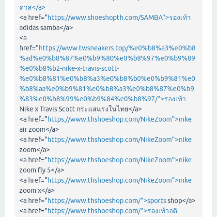
ดาส</a>
<a href="
https://www.shoeshopth.com/SAMBA">รองเท้า
adidas samba</a>
<a
href="
https://www.twsneakers.top/%e0%b8%a3%e0%b8
%ad%e0%b8%87%e0%b9%80%e0%b8%97%e0%b9%89
%e0%b8%b2-nike-x-travis-scott-
%e0%b8%81%e0%b8%a3%e0%b8%b0%e0%b9%81%e0
%b8%aa%e0%b9%81%e0%b8%a3%e0%b8%87%e0%b9
%83%e0%b8%99%e0%b9%84%e0%b8%97/">รองเท้า
Nike x Travis Scott กระแสแรงในไทย</a>
<a href="
https://www.thshoeshop.com/NikeZoom">nike
air zoom</a>
<a href="
https://www.thshoeshop.com/NikeZoom">nike
zoom</a>
<a href="
https://www.thshoeshop.com/NikeZoom">nike
zoom fly 5</a>
<a href="
https://www.thshoeshop.com/NikeZoom">nike
zoom x</a>
<a href="
https://www.thshoeshop.com/">sports
shop</a>
<a href="
https://www.thshoeshop.com/">รองเท้าอดิ