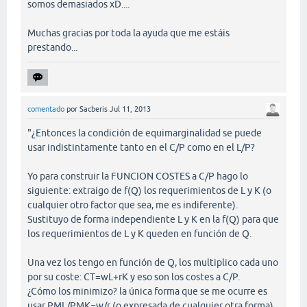
somos demasiados xD....
Muchas gracias por toda la ayuda que me estáis
prestando...
comentado
por
Sacberis
Jul 11, 2013
"¿Entonces la condición de equimarginalidad se puede
usar indistintamente tanto en el C/P como en el L/P?
Yo para construir la FUNCION COSTES a C/P hago lo
siguiente: extraigo de f(Q) los requerimientos de L y K (o
cualquier otro factor que sea, me es indiferente).
Sustituyo de forma independiente L y K en la f(Q) para que
los requerimientos de L y K queden en función de Q.
Una vez los tengo en función de Q, los multiplico cada uno
por su coste: CT=wL+rK y eso son los costes a C/P.
¿Cómo los minimizo? la única forma que se me ocurre es
usar PML/PMK=w/r (o expresada de cualquier otra forma)