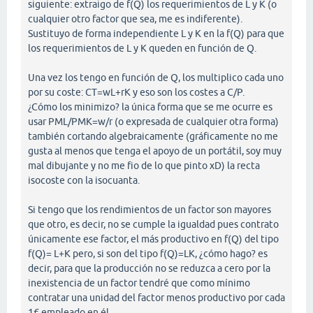
siguiente: extraigo de f(Q) los requerimientos de L y K (o
cualquier otro factor que sea, me es indiferente).
Sustituyo de forma independiente L y K en la f(Q) para que
los requerimientos de L y K queden en función de Q.
Una vez los tengo en función de Q, los multiplico cada uno
por su coste: CT=wL+rK y eso son los costes a C/P.
¿Cómo los minimizo? la única forma que se me ocurre es
usar PML/PMK=w/r (o expresada de cualquier otra forma)
también cortando algebraicamente (gráficamente no me
gusta al menos que tenga el apoyo de un portátil, soy muy
mal dibujante y no me fio de lo que pinto xD) la recta
isocoste con la isocuanta.
Si tengo que los rendimientos de un factor son mayores
que otro, es decir, no se cumple la igualdad pues contrato
únicamente ese factor, el más productivo en f(Q) del tipo
f(Q)= L+K pero, si son del tipo f(Q)=LK, ¿cómo hago? es
decir, para que la producción no se reduzca a cero por la
inexistencia de un factor tendré que como mínimo
contratar una unidad del factor menos productivo por cada
1€ empleado en él.