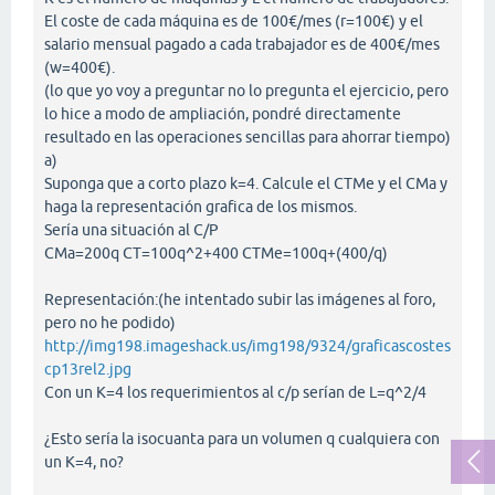
El coste de cada máquina es de 100€/mes (r=100€) y el
salario mensual pagado a cada trabajador es de 400€/mes
(w=400€).
(lo que yo voy a preguntar no lo pregunta el ejercicio, pero
lo hice a modo de ampliación, pondré directamente
resultado en las operaciones sencillas para ahorrar tiempo)
a)
Suponga que a corto plazo k=4. Calcule el CTMe y el CMa y
haga la representación grafica de los mismos.
Sería una situación al C/P
CMa=200q CT=100q^2+400 CTMe=100q+(400/q)
Representación:(he intentado subir las imágenes al foro,
pero no he podido)
http://img198.imageshack.us/img198/9324/graficascostes
cp13rel2.jpg
Con un K=4 los requerimientos al c/p serían de L=q^2/4
¿Esto sería la isocuanta para un volumen q cualquiera con
un K=4, no?