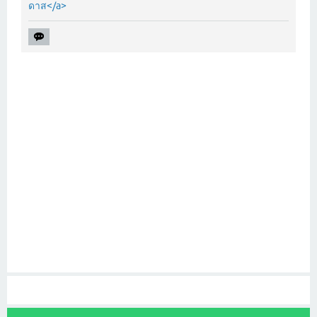
ดาส</a>