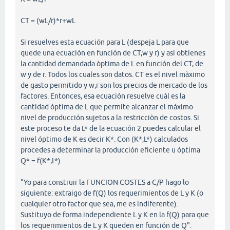
CT = (wL/r)*r+wL
Si resuelves esta ecuación para L (despeja L para que
quede una ecuación en función de CT,w y r) y así obtienes
la cantidad demandada òptima de L en función del CT, de
w y de r. Todos los cuales son datos. CT es el nivel màximo
de gasto permitido y w,r son los precios de mercado de los
factores. Entonces, esa ecuación resuelve cuàl es la
cantidad óptima de L que permite alcanzar el máximo
nivel de producción sujetos a la restricciòn de costos. Si
este proceso te da L* de la ecuación 2 puedes calcular el
nivel óptimo de K es decir K*. Con (K*,L*) calculados
procedes a determinar la producción eficiente u óptima
Q* = f(K*,L*)
"Yo para construir la FUNCION COSTES a C/P hago lo
siguiente: extraigo de f(Q) los requerimientos de L y K (o
cualquier otro factor que sea, me es indiferente).
Sustituyo de forma independiente L y K en la f(Q) para que
los requerimientos de L y K queden en función de Q".