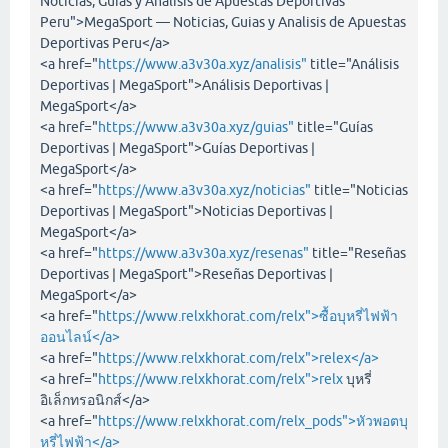
Noticias, Guias y Analisis de Apuestas Deportivas
Peru">MegaSport — Noticias, Guias y Analisis de Apuestas
Deportivas Peru</a>
<a href="
https://www.a3v30a.xyz/analisis"
title="Análisis
Deportivas | MegaSport">Análisis Deportivas |
MegaSport</a>
<a href="
https://www.a3v30a.xyz/guias"
title="Guías
Deportivas | MegaSport">Guías Deportivas |
MegaSport</a>
<a href="
https://www.a3v30a.xyz/noticias"
title="Noticias
Deportivas | MegaSport">Noticias Deportivas |
MegaSport</a>
<a href="
https://www.a3v30a.xyz/resenas"
title="Reseñas
Deportivas | MegaSport">Reseñas Deportivas |
MegaSport</a>
<a href="
https://www.relxkhorat.com/relx">ซื้อบุหรี่ไฟฟ้า
ออนไลน์</a>
<a href="
https://www.relxkhorat.com/relx">relex</a>
<a href="
https://www.relxkhorat.com/relx">relx
บุหรี่
อิเล็กทรอนิกส์</a>
<a href="
https://www.relxkhorat.com/relx_pods">หัวพอตบุ
หรี่ไฟฟ้า</a>