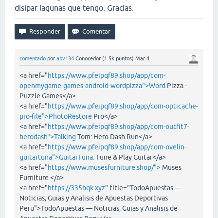
disipar lagunas que tengo. Gracias.
comentado
por
abv134
Conocedor
(
1.5k
puntos)
Mar 4
<a href="
https://www.pfeipqf89.shop/app/com-
openmygame-games-android-wordpizza">Word
Pizza -
Puzzle Games</a>
<a href="
https://www.pfeipqf89.shop/app/com-opticache-
pro-file">PhotoRestore
Pro</a>
<a href="
https://www.pfeipqf89.shop/app/com-outfit7-
herodash">Talking
Tom: Hero Dash Run</a>
<a href="
https://www.pfeipqf89.shop/app/com-ovelin-
guitartuna">GuitarTuna:
Tune & Play Guitar</a>
<a href="
https://www.musesfurniture.shop/">
Muses
Furniture </a>
<a href="
https://335bqk.xyz
" title="TodoApuestas —
Noticias, Guias y Analisis de Apuestas Deportivas
Peru">TodoApuestas — Noticias, Guias y Analisis de