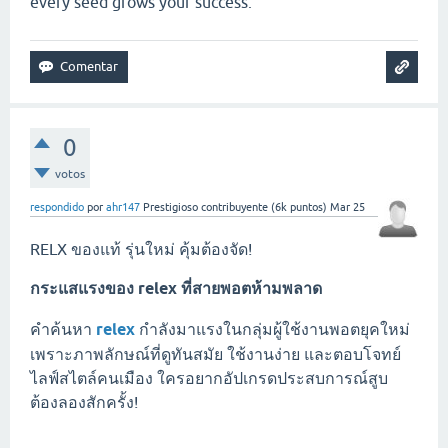
every seed grows your success.
0
votos
respondido
por
ahr147
Prestigioso contribuyente
(
6k
puntos)
Mar 25
RELX ของแท้ รุ่นใหม่ คุ้มต้องจัด!
กระแสแรงของ
relex
ที่สายพอตห้ามพลาด
คำค้นหา
relex
กำลังมาแรงในกลุ่มผู้ใช้งานพอตยุคใหม่
เพราะภาพลักษณ์ที่ดูทันสมัย ใช้งานง่าย และตอบโจทย์
ไลฟ์สไตล์คนเมือง ใครอยากอัปเกรดประสบการณ์สูบ
ต้องลองสักครั้ง!