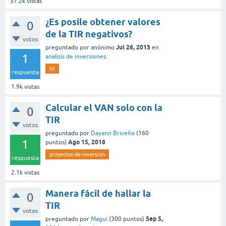
37.2k
vistas
¿Es posile obtener valores
0
de la TIR negativos?
votos
Jul 26, 2013
preguntado
por
anónimo
en
1
analisis de inversiones
tir
respuesta
1.9k
vistas
Calcular el VAN solo con la
0
TIR
votos
preguntado
por
Dayann Briceño
(
160
1
Ago 15, 2018
puntos)
proyectos-de-inversion
respuesta
2.1k
vistas
Manera fácil de hallar la
0
TIR
votos
Sep 5,
preguntado
por
Magui
(
300
puntos)