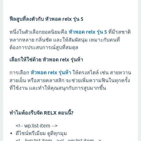
ฟีลสูบที่ลงตัวกับ
หัวพอด relx รุ่น 5
หนึ่งในตัวเลือกยอดนิยมคือ
หัวพอด relx รุ่น 5
ที่มีรสชาติ
หลากหลาย กลิ่นชัด และให้สัมผัสนุ่ม เหมาะกับคนที่
ต้องการประสบการณ์สูบที่สมดุล
เลือกให้ใช่ด้วย
หัวพอด relx รุ่นห้า
การเลือก
หัวพอด relx รุ่นห้า
ให้ตรงสไตล์ เช่น สายหวาน
สายเย็น หรือสายคลาสสิก จะช่วยเพิ่มความฟินในทุกครั้ง
ที่ใช้งาน และทำให้คุณสนุกกับการสูบมากขึ้น
ทำไมต้องรีบจัด RELX ตอนนี้?
<!-- wp:list-item -->
ดีไซน์พรีเมียม ดูดีทุกมุม
<!-- /wp:list-item --><!-- wp:list-item -->