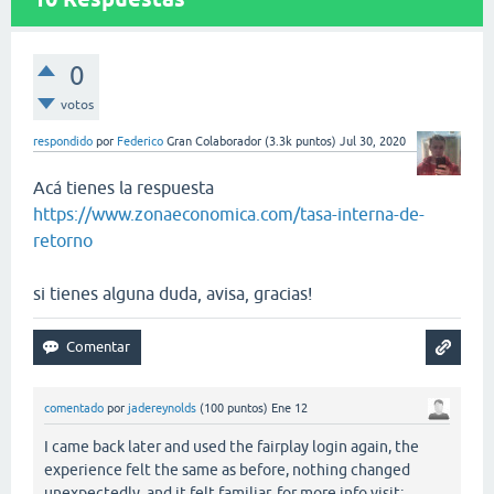
0
votos
respondido
por
Federico
Gran Colaborador
(
3.3k
puntos)
Jul 30, 2020
Acá tienes la respuesta
https://www.zonaeconomica.com/tasa-interna-de-
retorno
si tienes alguna duda, avisa, gracias!
comentado
por
jadereynolds
(
100
puntos)
Ene 12
I came back later and used the fairplay login again, the
experience felt the same as before, nothing changed
unexpectedly, and it felt familiar. for more info visit: