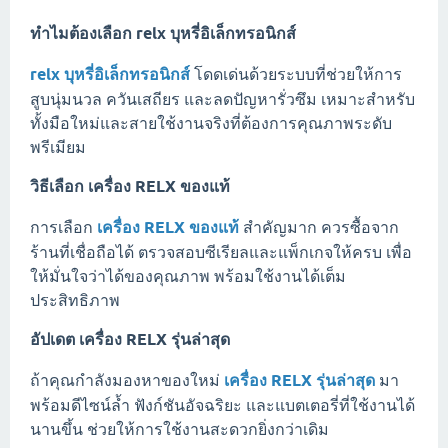
ทำไมต้องเลือก
relx บุหรี่อิเล็กทรอนิกส์
relx บุหรี่อิเล็กทรอนิกส์
โดดเด่นด้วยระบบที่ช่วยให้การ
สูบนุ่มนวล ควันเสถียร และลดปัญหารั่วซึม เหมาะสำหรับ
ทั้งมือใหม่และสายใช้งานจริงที่ต้องการคุณภาพระดับ
พรีเมียม
วิธีเลือก
เครื่อง RELX ของแท้
การเลือก
เครื่อง RELX ของแท้
สำคัญมาก ควรซื้อจาก
ร้านที่เชื่อถือได้ ตรวจสอบซีเรียลและแพ็กเกจให้ครบ เพื่อ
ให้มั่นใจว่าได้ของคุณภาพ พร้อมใช้งานได้เต็ม
ประสิทธิภาพ
อัปเดต
เครื่อง RELX รุ่นล่าสุด
ถ้าคุณกำลังมองหาของใหม่
เครื่อง RELX รุ่นล่าสุด
มา
พร้อมดีไซน์ล้ำ ฟังก์ชันอัจฉริยะ และแบตเตอรี่ที่ใช้งานได้
นานขึ้น ช่วยให้การใช้งานสะดวกยิ่งกว่าเดิม