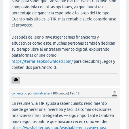
Sirve para saber qué tan viable o atractiva es una inversión
comparándola con otras opciones, ya que muestra el
porcentaje de ganancia esperado a lo largo del tiempo.
Cuanto más alta es la TIR, más rentable suele considerarse
el proyecto.
Después de leer o investigar temas financieros y
educativos como este, muchas personas también dedican
su tiempo libre al entretenimiento digital, explorando
plataformas online como
https://terrariaapkdownload.com/
para descubrir juegos y
contenidos para Android.
comentado
por
danielcarter
(
100
puntos)
Feb 18
En resumen, la TIR ayuda a saber cuánto rendimiento
puede generar una inversión y facilita tomar decisiones
financieras más inteligentes — algo importante también
para negocios online que buscan crecer, como vender
https://washablerugs.shop/washable-entryway-rugs/