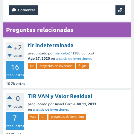
Preguntas relacionadas
tir indeterminada
+2
preguntado
por
marcelo27
(
180
puntos)
votos
Ago 27, 2020
en
analisis de inversiones
16
tir
proyectos-de-inversion
flujos
respuestas
10.2k
vistas
TIR VAN y Valor Residual
0
Jul 11, 2013
preguntado
por
Anael Garcia
votos
en
analisis de inversiones
7
van
tir
proyectos-de-inversion
respuestas