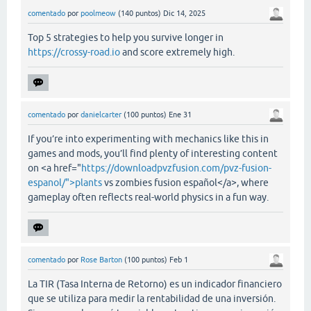
comentado
por
poolmeow
(
140
puntos)
Dic 14, 2025
Top 5 strategies to help you survive longer in
https://crossy-road.io
and score extremely high.
comentado
por
danielcarter
(
100
puntos)
Ene 31
If you’re into experimenting with mechanics like this in
games and mods, you’ll find plenty of interesting content
on <a href="
https://downloadpvzfusion.com/pvz-fusion-
espanol/">plants
vs zombies fusion español</a>, where
gameplay often reflects real-world physics in a fun way.
comentado
por
Rose Barton
(
100
puntos)
Feb 1
La TIR (Tasa Interna de Retorno) es un indicador financiero
que se utiliza para medir la rentabilidad de una inversión.