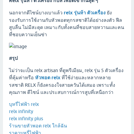
Relx รุ่นห้า ตัวเครื่อง กับหัวพอตเข้ากันสุด ๆ
นอกจากดีไซน์บางเบาแล้ว
relx รุ่นห้า ตัวเครื่อง
ยัง
รองรับการใช้งานกับหัวพอตทุกรสชาติได้อย่างลงตัว ฟีล
สูบลื่น ไม่มีสะดุด เหมาะกับทั้งคนที่ชอบสายหวานและคน
ที่ชอบความเย็นซ่า
สรุป
ไม่ว่าจะเป็น relx artisan ที่ดูพรีเมียม, relx รุ่น 5 ตัวเครื่อง
ที่คุ้มค่าหรือ
หัวพอต relx
ที่ใช้ง่ายและหลากหลาย
รสชาติ RELX ก็ยังครองใจสายควันได้เสมอ เพราะทั้ง
คุณภาพ ดีไซน์ และประสบการณ์การสูบที่เหนือกว่า
บุหรี่ไฟฟ้า relx
relx infinity
relx infinity plus
ร้านขายหัวพอต relx ใกล้ฉัน
ราคาบุหรี่ไฟฟ้า