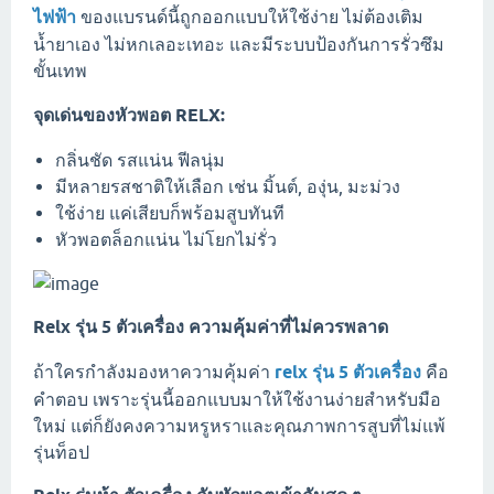
ไฟฟ้า
ของแบรนด์นี้ถูกออกแบบให้ใช้ง่าย ไม่ต้องเติม
น้ำยาเอง ไม่หกเลอะเทอะ และมีระบบป้องกันการรั่วซึม
ขั้นเทพ
จุดเด่นของหัวพอต RELX:
กลิ่นชัด รสแน่น ฟีลนุ่ม
มีหลายรสชาติให้เลือก เช่น มิ้นต์, องุ่น, มะม่วง
ใช้ง่าย แค่เสียบก็พร้อมสูบทันที
หัวพอตล็อกแน่น ไม่โยกไม่รั่ว
Relx รุ่น 5 ตัวเครื่อง ความคุ้มค่าที่ไม่ควรพลาด
ถ้าใครกำลังมองหาความคุ้มค่า
relx รุ่น 5 ตัวเครื่อง
คือ
คำตอบ เพราะรุ่นนี้ออกแบบมาให้ใช้งานง่ายสำหรับมือ
ใหม่ แต่ก็ยังคงความหรูหราและคุณภาพการสูบที่ไม่แพ้
รุ่นท็อป