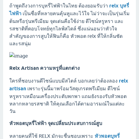
ถ้าพูดถึงวงการบุหรี่ไฟฟ้าในไทย ต้องยอมรับว่า
relx บุหรี่
ไฟฟ้า
เป็นชื่อที่หลายคนคุ้นหูและไว้ใจ ไม่ว่าจะเป็นรุ่นเริ่ม
ต้นหรือรุ่นพรีเมียม จุดเด่นคือใช้ง่าย ดีไซน์หรูหรา และ
รสชาติที่ตอบโจทย์ทุกไลฟ์สไตล์ ซึ่งแน่นอนว่าหัวใจ
สำคัญของการสูบให้ฟินก็คือ หัวพอต relx ที่ให้กลิ่นชัด
และรสนุ่ม
Relx Artisan ความหรูที่แตกต่าง
ใครที่ชอบงานดีไซน์แบบมีสไตล์ บอกเลยว่าต้องลอง
relx
artisan
เพราะรุ่นนี้มาพร้อมวัสดุเกรดพรีเมียม ดีไซน์
หรูหราเหมือนเครื่องประดับพกพา แถมยังรองรับหัวพอต
หลากหลายรสชาติ ให้คุณเลือกได้ตามอารมณ์ในแต่ละ
วัน
หัวพอตบุหรี่ไฟฟ้า จุดเปลี่ยนประสบการณ์สูบ
หลายคนที่ใช้ RELX มักจะชื่นชอบเพราะ
หัวพอตบุหรี่