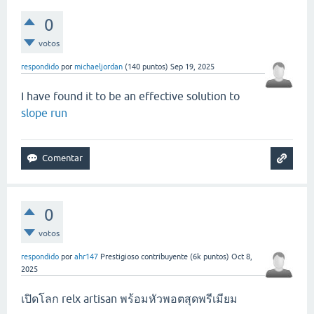
0
votos
respondido
por
michaeljordan
(
140
puntos)
Sep 19, 2025
I have found it to be an effective solution to
slope run
0
votos
respondido
por
ahr147
Prestigioso contribuyente
(
6k
puntos)
Oct 8,
2025
เปิดโลก relx artisan พร้อมหัวพอตสุดพรีเมียม