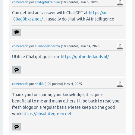
comentado
por
chatgptukrainian
(
100
puntos)
Jun 5, 2025
Can get instant answer with ChatGPT at
https://xn-
-80ag0bkcz.net/
, I usually do that with AI intelligence
comentado
por
sumangalsharma
(
100
puntos)
Jun 14, 2025
Utilice Chatgpt gratis en:
https://gptnederlands.nl/
comentado
por
sh4k3
(
100
puntos)
Nov 4, 2025
Thank you for sharing your knowledge; it is quite
beneficial to me and many others. I'll be back to read your
fresh blogs on a regular basis. Please keep up the good
work
https://absolutegreen.net